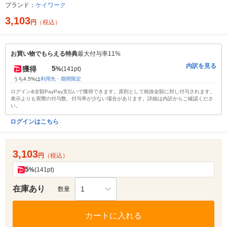
ブランド：
ケイワーク
3,103
円
（税込）
お買い物でもらえる特典
最大付与率11%
内訳を見る
5
獲得
%
(141pt)
うち4.5%は
利用先・期間限定
ログイン&全額PayPay支払いで獲得できます。原則として税抜金額に対し付与されます。
表示よりも実際の付与数、付与率が少ない場合があります。詳細は内訳からご確認くださ
い。
ログインはこちら
3,103
円
（税込）
5
%
(141pt)
在庫あり
1
数量
カートに入れる