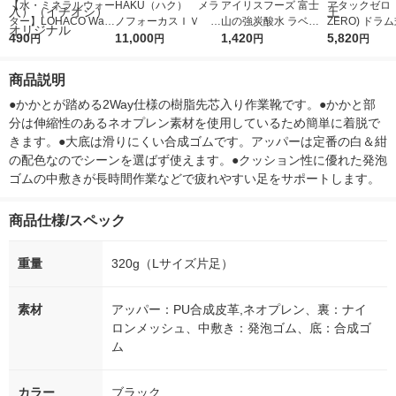
【水・ミネラルウォー
HAKU（ハク） メラ
アイリスフーズ 富士
アタックゼロ（A
ター】LOHACO Wate
ノフォーカスＩＶ 4
山の強炭酸水 ラベル
ZERO) ドラ
r（ロハコウォータ
490
5ｇ 資生堂 おまけ
11,000
レス 500ml 1箱（24
1,420
詰め替え メガ
5,820
円
円
円
円
ー）2L ラベルレス 1
付き
本入）
ボ 2300g 1
箱（5本入）（イチオ
個入) 洗濯洗剤
商品説明
シ） オリジナル
●かかとが踏める2Way仕様の樹脂先芯入り作業靴です。●かかと部
分は伸縮性のあるネオプレン素材を使用しているため簡単に着脱で
きます。●大底は滑りにくい合成ゴムです。アッパーは定番の白＆紺
の配色なのでシーンを選ばず使えます。●クッション性に優れた発泡
ゴムの中敷きが長時間作業などで疲れやすい足をサポートします。
商品仕様/スペック
重量
320g（Lサイズ片足）
素材
アッパー：PU合成皮革,ネオプレン、裏：ナイ
ロンメッシュ、中敷き：発泡ゴム、底：合成ゴ
ム
カラー
ブラック