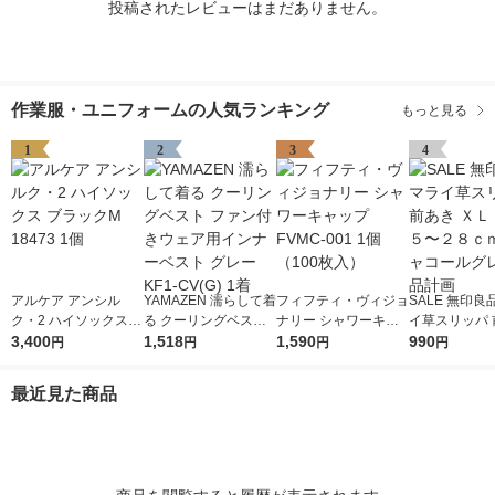
投稿されたレビューはまだありません。
作業服・ユニフォームの人気ランキング
もっと見る
1
2
3
4
アルケア アンシル
YAMAZEN 濡らして着
フィフティ・ヴィジョ
SALE 無印良
ク・2 ハイソックス
る クーリングベスト
ナリー シャワーキャ
イ草スリッパ 
ブラックM 18473 1個
3,400
ファン付きウェア用イ
1,518
ップ FVMC-001 1個
1,590
ＸＬ ２６．５
990
円
円
円
円
ンナーベスト グレー
（100枚入）
ｃｍ用 チャコ
KF1-CV(G) 1着
レー 良品計画
最近見た商品