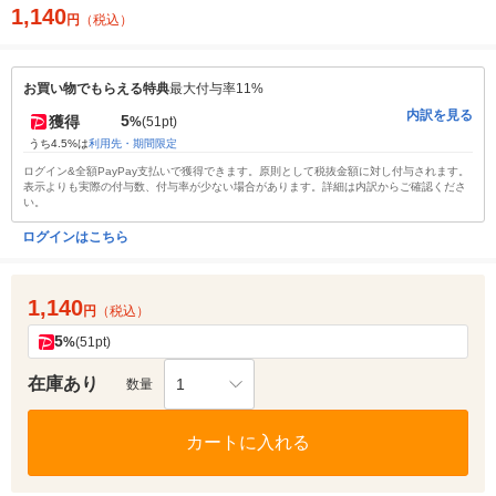
1,140
円
（税込）
お買い物でもらえる特典
最大付与率11%
内訳を見る
5
獲得
%
(51pt)
うち4.5%は
利用先・期間限定
ログイン&全額PayPay支払いで獲得できます。原則として税抜金額に対し付与されます。
表示よりも実際の付与数、付与率が少ない場合があります。詳細は内訳からご確認くださ
い。
ログインはこちら
1,140
円
（税込）
5
%
(51pt)
在庫あり
1
数量
カートに入れる