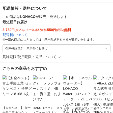
配送情報・送料について
この商品は
LOHACO
が販売・発送します。
最短翌日お届け
3,780
550
無料
円
(税込)以上で基本配送料
円
(税込)
配送料について
※
一部の商品につきましては、基本配送料を当社が負担いたします。
在庫確認住所：東京都にお届け
賞味期限/使用期限・返品について
こちらの商品もおすすめ
【安全ベスト】 富士
HAKU（ハク） メラ
【水・ミネラルウォー
アタックゼロ（A
手袋工業 ゼッケンベ
ノフォーカスＩＶ 4
ター】LOHACO Wate
ZERO) ドラ