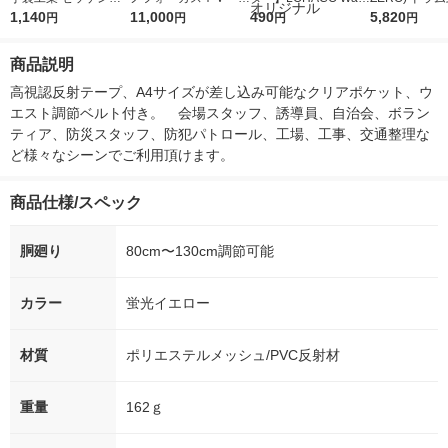
スト 蛍光グリーン 81
1,140
5ｇ 資生堂 おまけ
11,000
r（ロハコウォータ
490
詰め替え メガ
5,820
円
円
円
円
68 1枚
付き
ー）2L ラベルレス 1
ボ 2300g 1
箱（5本入）（イチオ
個入) 洗濯洗剤
商品説明
シ） オリジナル
高視認反射テープ、A4サイズが差し込み可能なクリアポケット、ウ
エスト調節ベルト付き。　会場スタッフ、誘導員、自治会、ボラン
ティア、防災スタッフ、防犯パトロール、工場、工事、交通整理な
ど様々なシーンでご利用頂けます。
商品仕様/スペック
胴廻り
80cm〜130cm調節可能
カラー
蛍光イエロー
材質
ポリエステルメッシュ/PVC反射材
重量
162ｇ