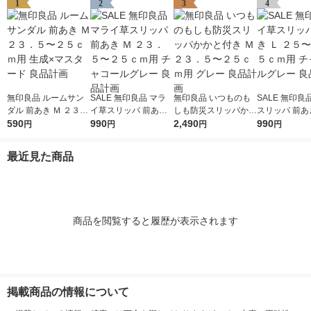
1
2
3
4
無印良品 ルームサン
SALE 無印良品 マラ
無印良品 いつものも
SALE 無印良
ダル 前あき Ｍ ２３．
イ草スリッパ 前あき
しも防災スリッパかか
スリッパ 前あき
５〜２５ｃｍ用 生成×
590
Ｍ ２３．５〜２５ｃ
990
と付き Ｍ ２３．５〜
2,490
５〜２６．５
990
円
円
円
円
マスタード 良品計画
ｍ用 チャコールグレ
２５ｃｍ用 グレー 良
チャコールグレ
ー 良品計画
品計画
品計画
最近見た商品
商品を閲覧すると履歴が表示されます
掲載商品の情報について