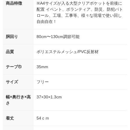
商品特徴
※A4サイズが入る大型クリアポケットを前後に
配置 イベント、ボランティア、防災、防犯パト
ロール、工場、工事等、様々な現場で使い回し
自由自在！
胴回り
80cm〜130cm調節可能
品質
ポリエステルメッシュ/PVC反射材
テープ巾
35mm
サイズ
フリー
幅×奥行き×高
37×30×1.3cm
さ
着丈
54ｃｍ