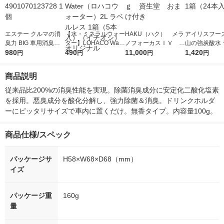
エステー クルマの消
【水・ミネラルウォー
HAKU（ハク） メラ
アイリスフーズ
臭力 BIG 車用消臭芳
ター】LOHACO Wate
ノフォーカスＩＶ 4
山の強炭酸水 
香剤 無香料 4901070
980
r（ロハコウォータ
490
5ｇ 資生堂 おまけ
11,000
レス 500ml 1
1,420
円
円
円
円
123728 1個
ー）2L ラベルレス 1
付き
本入）
箱（5本入）（イチオ
商品説明
シ） オリジナル
従来品比200%の消臭性能を実現。除菌消臭成分に安定化二酸化塩素
を採用。悪臭成分を酸化分解し、強力除菌＆消臭。ドリンクホルダ
ーにピッタリサイズで車内に置くだけ。無香タイプ。内容量100g。
商品仕様/スペック
パッケージサ
H58×W68×D68（mm）
イズ
パッケージ重
160g
量