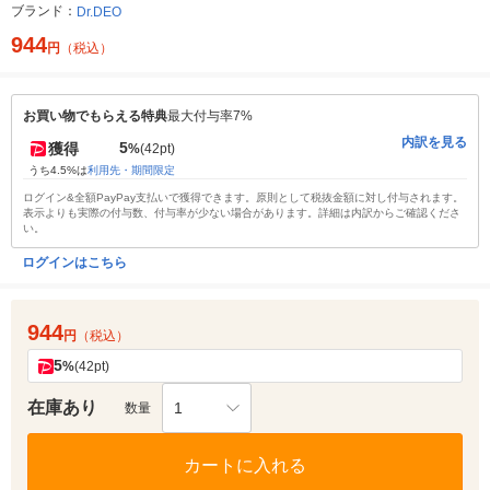
ブランド：
Dr.DEO
944
円
（税込）
お買い物でもらえる特典
最大付与率7%
内訳を見る
5
獲得
%
(42pt)
うち4.5%は
利用先・期間限定
ログイン&全額PayPay支払いで獲得できます。原則として税抜金額に対し付与されます。
表示よりも実際の付与数、付与率が少ない場合があります。詳細は内訳からご確認くださ
い。
ログインはこちら
944
円
（税込）
5
%
(42pt)
在庫あり
1
数量
カートに入れる