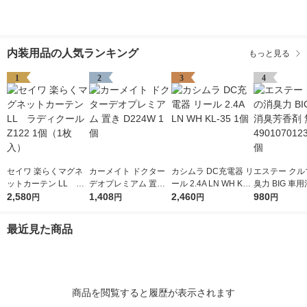
内装用品の人気ランキング
もっと見る
1
2
3
4
セイワ 楽らくマグネ
カーメイト ドクター
カシムラ DC充電器 リ
エステー クル
ットカーテン LL ラ
デオプレミアム 置き
ール 2.4A LN WH KL-
臭力 BIG 車
ディクール Z122 1個
2,580
D224W 1個
1,408
35 1個
2,460
香剤 無香料 49
980
円
円
円
円
（1枚入）
123728 1個
最近見た商品
商品を閲覧すると履歴が表示されます