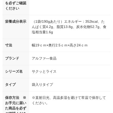
を必ずご確認
ください
栄養成分表示
（1袋/190gあたり）エネルギー：352kcal、た
んぱく質4.2g、脂質13.8g、炭水化物52.7g、食
塩相当量1.6g
寸法
幅19ｃｍ×奥行2.5ｃｍ×高さ24ｃｍ
ブランド
アルファ―食品
シリーズ名
サクッとライス
タイプ
袋入りタイプ
保存方法 ※
※直射日光、高温多湿を避けて常温で保存して
お手元に届い
ください。
た商品を必ず