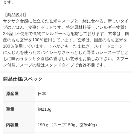
ます。

【商品説明】

サクサク食感に仕立てた玄米をスープと一緒に食べる、新しいタイ
プのごはん（食事）セットです。特定原材料等（アレルギー物質）
28品目不使用で食物アレルギーへも配慮しております。玄米は、国
産のもち玄米を100％使用しています。玄米は、国産のもち玄米を
100％使用しています。じゃがいも・たまねぎ・スイートコーン・
にんじんを使ったスパイシーなさらっとした野菜カレースープとと
もに味わうサクサク食感の香ばしい玄米をお楽しみ下さい。スプー
ン付属、スープの袋はスタンドタイプで食器不要です。
商品仕様/スペック
原産国
日本
重量
約213g
内容量
190ｇ（スープ150g、玄米40g）