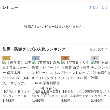
レビュー
レビューとは
投稿されたレビューはまだありません。
防災・防犯グッズの人気ランキング
もっと見る
1
2
3
4
【保存水】 日本ミネ
【非常食】森永製菓 i
【非常食】サクマ製菓
無印良品 ポリ
ラルウォーター 保存
nゼリー（インゼリ
防災・非常用サクマド
ン 水タンク 1
水2L 653253 1箱（6
1,463
ー） エネルギー ロン
1,497
ロップス 17055-03 1
580
付き 良品計画
2,490
円
円
円
円
本入） オリジナル
グライフ 73454 栄養
個
補助ゼリー 5年保存 1