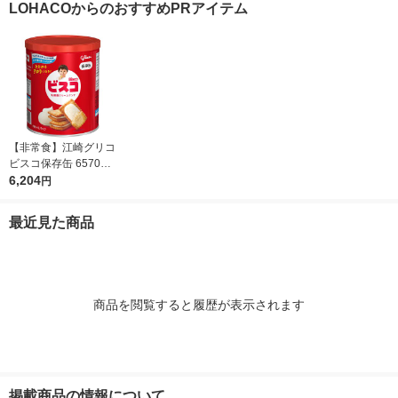
LOHACOからのおすすめPRアイテム
ケース（6個）
【非常食】江崎グリコ
ビスコ保存缶 657027
2 1セット(1缶×10)
6,204
円
最近見た商品
商品を閲覧すると履歴が表示されます
掲載商品の情報について