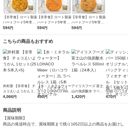
【非常食】ロート製薬
【非常食】ロート製薬
【非常食】ロート製薬
ハートフード5年常温
ハートフード5年常温
ハートフード5年常温
保存 おにぎり カレー
594
保存おにぎり トマト
594
保存おにぎり おかか
594
円
円
円
風味 1個
混ぜごはん 49872411
4987241197415 1個
97439 1個
こちらの商品もおすすめ
井村屋 【非常食】 チ
【水・ミネラルウォー
アイリスフーズ 富士
ティッシュペー
ョコえいようかん 1セ
ター】LOHACO Wate
山の強炭酸水 ラベル
50組 ロハコ
ット(25本:5本入×5)
4,066
r（ロハコウォータ
490
レス 500ml 1箱（24
1,420
ルソフトパッ
470
円
円
円
円
ー）2L ラベルレス 1
本入）
シュ フィオナ
箱（5本入）（イチオ
ナル 1セット
商品説明
シ） オリジナル
個：5個入×2
オリジナル
【賞味期限】

商品の発送時点で、賞味期限まで残り1652日以上の商品をお届けし