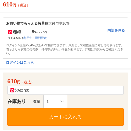
610
円
（税込）
お買い物でもらえる特典
最大付与率16%
内訳を見る
5
獲得
%
(27pt)
うち4.5%は
利用先・期間限定
ログイン&全額PayPay支払いで獲得できます。原則として税抜金額に対し付与されます。
表示よりも実際の付与数、付与率が少ない場合があります。詳細は内訳からご確認くださ
い。
ログインはこちら
610
円
（税込）
5
%
(27pt)
在庫あり
1
数量
カートに入れる