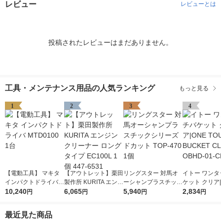
レビュー
レビューとは
投稿されたレビューはまだありません。
工具・メンテナンス用品の人気ランキング
もっと見る
1
2
3
4
【電動工具】 マキタ
【アウトレット】栗田
リングスター 対馬オ
イトー ワンタ
インパクトドライバ
製作所 KURITA エンジ
ーシャンプラスチック
ケット クリア|
MTD0100 1台
10,240
ンクリーナー ロング
6,065
シリーズ ドカット TO
5,940
OUCH BUCKE
2,834
円
円
円
円
タイプ EC100L 1個 4
P-470 1個
AR OBHD-01
47-6531
最近見た商品