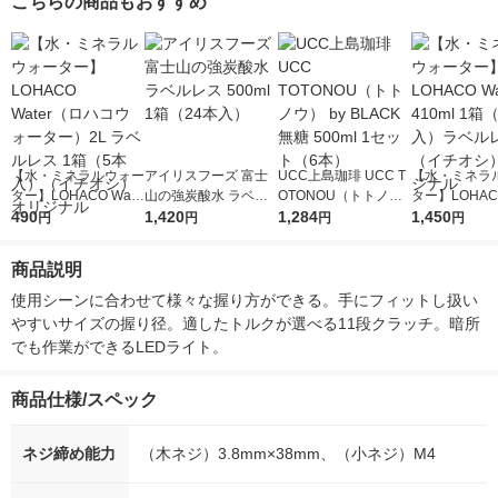
こちらの商品もおすすめ
【水・ミネラルウォー
アイリスフーズ 富士
UCC上島珈琲 UCC T
【水・ミネラ
ター】LOHACO Wate
山の強炭酸水 ラベル
OTONOU（トトノ
ター】LOHACO
r（ロハコウォータ
490
レス 500ml 1箱（24
1,420
ウ） by BLACK無糖 5
1,284
r 410ml 1箱
1,450
円
円
円
円
ー）2L ラベルレス 1
本入）
00ml 1セット（6本）
入）ラベルレ
箱（5本入）（イチオ
オシ） オリジ
商品説明
シ） オリジナル
使用シーンに合わせて様々な握り方ができる。手にフィットし扱い
やすいサイズの握り径。適したトルクが選べる11段クラッチ。暗所
でも作業ができるLEDライト。
商品仕様/スペック
ネジ締め能力
（木ネジ）3.8mm×38mm、（小ネジ）M4