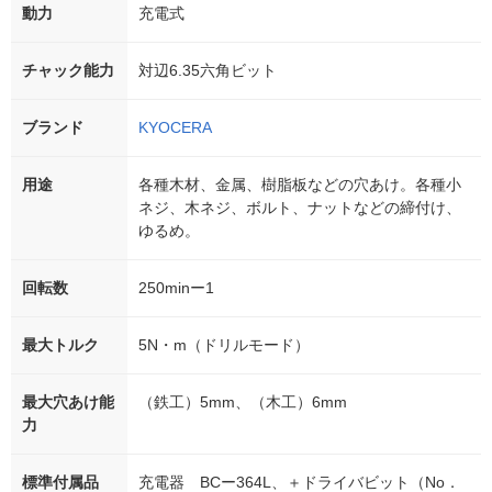
動力
充電式
チャック能力
対辺6.35六角ビット
ブランド
KYOCERA
用途
各種木材、金属、樹脂板などの穴あけ。各種小
ネジ、木ネジ、ボルト、ナットなどの締付け、
ゆるめ。
回転数
250minー1
最大トルク
5N・m（ドリルモード）
最大穴あけ能
（鉄工）5mm、（木工）6mm
力
標準付属品
充電器 BCー364L、＋ドライバビット（No．