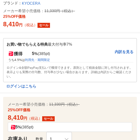
ブランド：
KYOCERA
メーカー希望小売価格：
11,330円（税込）
25%OFF価格
8,410
円
（税込）
セール
お買い物でもらえる特典
最大付与率7%
内訳を見る
5
獲得
%
(385pt)
うち4.5%は
利用先・期間限定
ログイン&全額PayPay支払いで獲得できます。原則として税抜金額に対し付与されます。
表示よりも実際の付与数、付与率が少ない場合があります。詳細は内訳からご確認くださ
い。
ログインはこちら
メーカー希望小売価格：
11,330円（税込）
25%OFF価格
8,410
円
（税込）
セール
5
%
(385pt)
在庫あり
1
数量