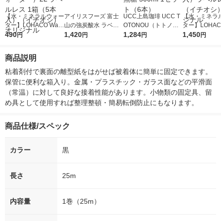
【水・ミネラルウォー
アイリスフーズ 富士
UCC上島珈琲 UCC T
【水・ミネラ
ター】LOHACO Wate
山の強炭酸水 ラベル
OTONOU（トトノ
ター】LOHACO
r（ロハコウォータ
490
レス 500ml 1箱（24
1,420
ウ） by BLACK無糖 5
1,284
r 410ml 1箱
1,450
円
円
円
円
ー）2L ラベルレス 1
本入）
00ml 1セット（6本）
入）ラベルレ
箱（5本入）（イチオ
オシ） オリジ
商品説明
シ） オリジナル
粘着剤付で裏面の離型紙をはがせば被着体に簡単に固定できます。
保管に便利な箱入り。金属・プラスチック・ガラス面などの平滑面
（常温）に対して良好な接着性能があります。小物類の固定具、留
め具として使用すれば整理整頓・簡易転倒防止にもなります。
商品仕様/スペック
カラー
黒
長さ
25m
内容量
1巻（25m）