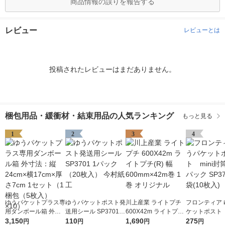
商品情報の誤りを報告する
レビュー
レビューとは
投稿されたレビューはまだありません。
梱包用品・緩衝材・結束用品の人気ランキング
もっと見る
1
2
3
4
ゆうパケットプラス専
ゆうパケットポスト発
川上産業 ライトプチ
フロンティア 
用ダンボール箱 外寸
送用シール SP3701 1
600X42m ライトプチ
ケットポスト 
法：縦24cm×横17cm
3,150
パック（20枚入） 今
110
(R) 幅600mm×42m巻
1,690
筒 10枚パック 
275
円
円
円
円