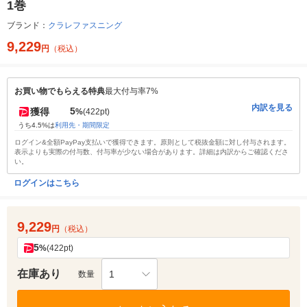
1巻
ブランド：
クラレファスニング
9,229
円
（税込）
お買い物でもらえる特典
最大付与率7%
内訳を見る
5
獲得
%
(422pt)
うち4.5%は
利用先・期間限定
ログイン&全額PayPay支払いで獲得できます。原則として税抜金額に対し付与されます。
表示よりも実際の付与数、付与率が少ない場合があります。詳細は内訳からご確認くださ
い。
ログインはこちら
9,229
円
（税込）
5
%
(422pt)
在庫あり
1
数量