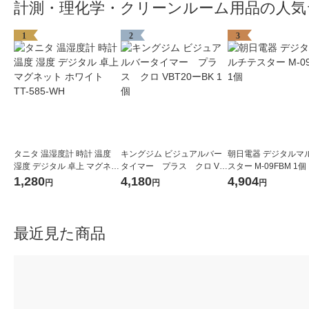
計測・理化学・クリーンルーム用品の人気
1
2
3
タニタ 温湿度計 時計 温度
キングジム ビジュアルバー
朝日電器 デジタルマ
湿度 デジタル 卓上 マグネッ
タイマー プラス クロ VB
スター M-09FBM 1個
ト ホワイト TT-585-WH
T20ーBK 1個
1,280
4,180
4,904
円
円
円
最近見た商品