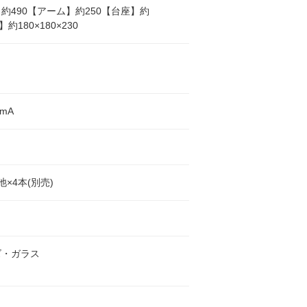
約490【アーム】約250【台座】約
】約180×180×230
0mA
池×4本(別売)
ズ・ガラス