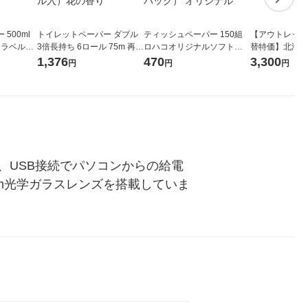
500ml
トイレットペーパー ダブル
ティッシュペーパー 150組
【アウトレット
 ラベルレ
3倍長持ち 6ロール 75m 再生
ロハコオリジナルソフトパ
替特価】北海道
本）天然水
紙配合 スコッティフラワー
ックティッシュ フィオナ オ
か 無洗米 5kg
1,376
470
3,300
円
円
円
パック 1セット（2パック12
リジナル 1セット（10個：
米 木徳神糧 オ
ロール入）花の香り
5個入×2パック） オリジナ
ル
、USB接続でパソコンからの給電
mm光学ガラスレンズを搭載していま