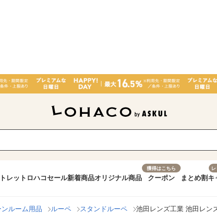
獲得はこちら
レ
トレット
ロハコセール
新着商品
オリジナル商品
クーポン
まとめ割
キ
ーンルーム用品
ルーペ
スタンドルーペ
池田レンズ工業 池田レンズ L