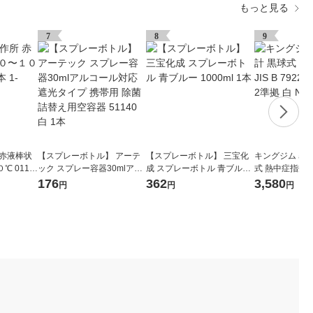
もっと見る
7
8
9
 赤液棒状
【スプレーボトル】 アーテ
【スプレーボトル】 三宝化
キングジム 暑
 0110-
ック スプレー容器30mlアル
成 スプレーボトル 青ブルー
式 熱中症指数計 JI
コール対応 遮光タイプ 携帯
1000ml 1本
2023 クラス2準
176
362
3,580
円
円
円
用 除菌 詰替え用空容器 511
3-W 1個
40 白 1本