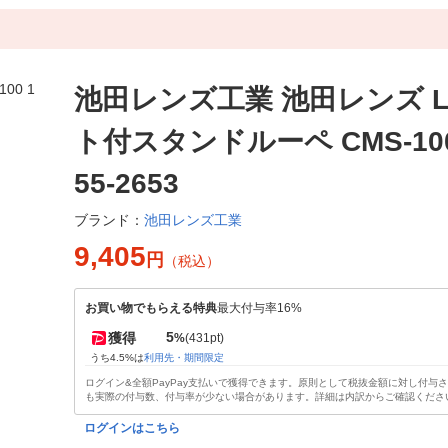
池田レンズ工業 池田レンズ L
ト付スタンドルーペ CMS-100
55-2653
池田レンズ工業
ブランド：
9,405
円
（税込）
お買い物でもらえる特典
最大付与率16%
5
獲得
%
(431pt)
うち4.5%は
利用先・期間限定
ログイン&全額PayPay支払いで獲得できます。原則として税抜金額に対し付与
も実際の付与数、付与率が少ない場合があります。詳細は内訳からご確認くださ
ログインはこちら