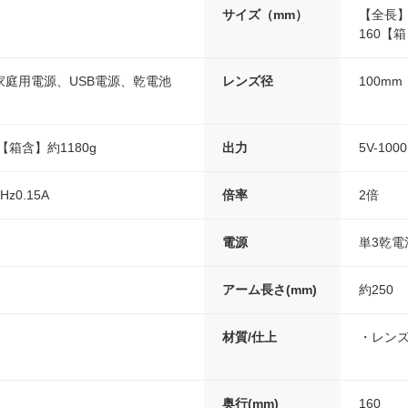
サイズ（mm）
【全長】
160【箱
家庭用電源、USB電源、乾電池
レンズ径
100mm
【箱含】約1180g
出力
5V-100
0Hz0.15A
倍率
2倍
電源
単3乾電
アーム長さ(mm)
約250
材質/仕上
・レン
奥行(mm)
160