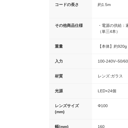
コードの長さ
約1.5m
その他商品仕様
・電源の供給：
（単三4本）
重量
【本体】約920g
入力
100-240V~50/6
材質
レンズ:ガラス
光源
LED×24個
レンズサイズ
Φ100
(mm)
幅(mm)
160