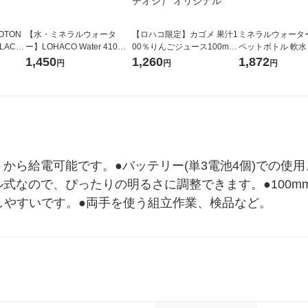
OTON
【水・ミネラルウォータ
【ロハコ限定】カゴメ 果汁1
ミネラルウォーター 
LACK
ー】LOHACO Water 410ml
00％りんごジュース100ml 1
ペットボトル 軟水
（6本）
1箱（20本入）ラベルレス
箱（18本入）オリジナル
ス 1セット（48
1,450
1,260
1,872
円
円
円
（イチオシ） オリジナル
【クイズ付き】【紙パッ
オリジナル
ク】（イチオシ） オリジナ
ル
から給電可能です。●バッテリー(単3電池4個)での使用
式なので、ぴったりの明るさに調整できます。●100
がしやすいです。●両手を使う組立作業、検品など。