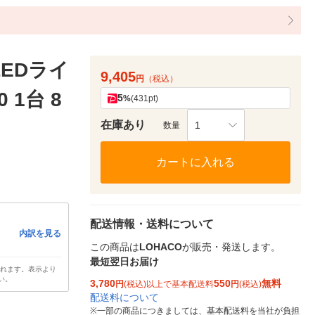
EDライ
9,405
円
（税込）
 1台 8
5
%
(431pt)
在庫あり
1
数量
カートに入れる
配送情報・送料について
内訳を見る
この商品は
LOHACO
が販売・発送します。
最短翌日お届け
されます。表示より
い。
3,780
550
無料
円
(税込)以上で基本配送料
円
(税込)
配送料について
※
一部の商品につきましては、基本配送料を当社が負担