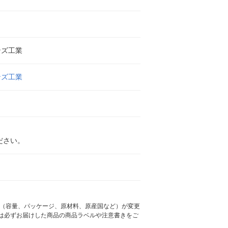
ンズ工業
ンズ工業
ださい。
様（容量、パッケージ、原材料、原産国など）が変更
は必ずお届けした商品の商品ラベルや注意書きをご