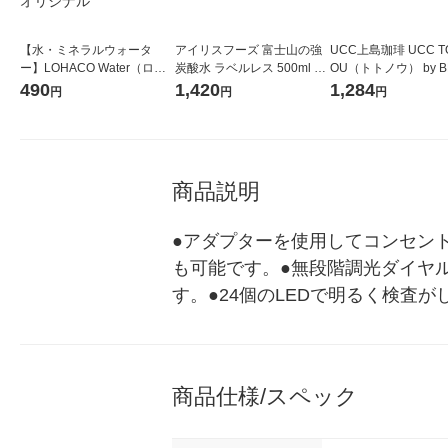
【水・ミネラルウォータ
アイリスフーズ 富士山の強
UCC上島珈琲 UCC T
ー】LOHACO Water（ロハ
炭酸水 ラベルレス 500ml 1
OU（トトノウ） by B
コウォーター）2L ラベルレ
箱（24本入）
無糖 500ml 1セット
490
1,420
1,284
円
円
円
ス 1箱（5本入）（イチオ
シ） オリジナル
商品説明
●アダプターを使用してコンセント
も可能です。●無段階調光ダイヤル
す。●24個のLEDで明るく検査
商品仕様/スペック