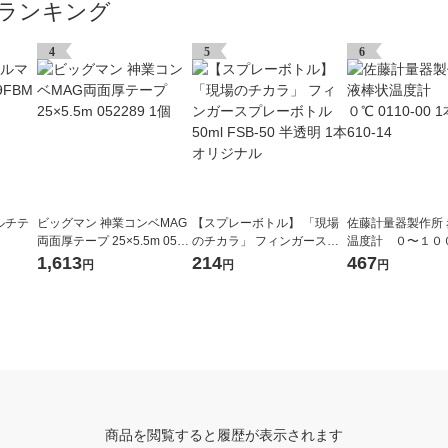
ランキング
4
5
6
ルチテ
ビッグマン 神業コンベMAG
【スプレーボトル】 「現場
佐藤計量器製作所
両面厚テープ 25×5.5m 0522
のチカラ」 フィンガースプ
温度計 ０〜１００℃
89 1個
レーボトル 50ml FSB-50 半
00 1本 1-610-14
1,613
214
467
円
円
円
透明 1本 オリジナル
商品を閲覧すると履歴が表示されます