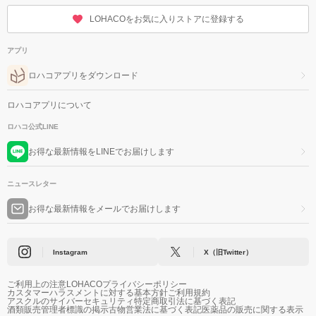
LOHACOをお気に入りストアに登録する
アプリ
ロハコアプリをダウンロード
ロハコアプリについて
ロハコ公式LINE
お得な最新情報をLINEでお届けします
ニュースレター
お得な最新情報をメールでお届けします
Instagram
X（旧Twitter）
ご利用上の注意
LOHACOプライバシーポリシー
カスタマーハラスメントに対する基本方針
ご利用規約
アスクルのサイバーセキュリティ
特定商取引法に基づく表記
酒類販売管理者標識の掲示
古物営業法に基づく表記
医薬品の販売に関する表示