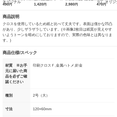
r（ロハコウォータ
490
レス 500ml 1箱（24
1,420
ななつぼし 無洗米 5k
2,980
ルソフトパッ
470
円
円
円
円
ー）2L ラベルレス 1
本入）
g 1袋 令和7年産 米 木
シュ フィオナ
箱（5本入）（イチオ
徳神糧 オリジナル
ナル 1セット
商品説明
シ） オリジナル
個：5個入×2
オリジナル
クロスを使用しているため紙と比べて丈夫です。表面は僅かな凹凸
があり、少しザラザラしています。(※画像2枚目は紙質が見えやす
いようトーンを暗めにしておりますので、実際の色味とは異なりま
す。)
商品仕様/スペック
材質 ※お手
印刷クロスＦ,金属ハトメ,針金
元に届いた商
品を必ずご確
認ください
種別
2号（大）
寸法
120×60mm