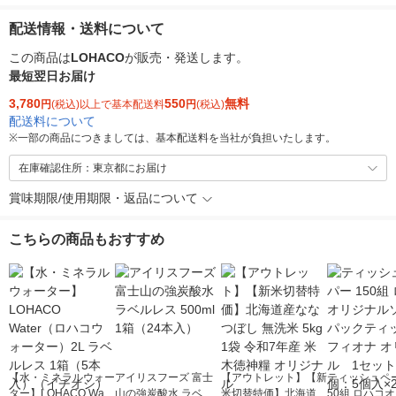
配送情報・送料について
この商品は
LOHACO
が販売・発送します。
最短翌日お届け
3,780
550
無料
円
(税込)以上で基本配送料
円
(税込)
配送料について
※
一部の商品につきましては、基本配送料を当社が負担いたします。
在庫確認住所：東京都にお届け
賞味期限/使用期限・返品について
こちらの商品もおすすめ
【水・ミネラルウォー
アイリスフーズ 富士
【アウトレット】【新
ティッシュペー
ター】LOHACO Wate
山の強炭酸水 ラベル
米切替特価】北海道産
50組 ロハコ