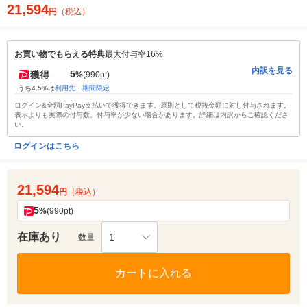
21,594
円
（税込）
お買い物でもらえる特典
最大付与率16%
内訳を見る
5
獲得
%
(990pt)
うち4.5%は
利用先・期間限定
ログイン&全額PayPay支払いで獲得できます。原則として税抜金額に対し付与されます。
表示よりも実際の付与数、付与率が少ない場合があります。詳細は内訳からご確認くださ
い。
ログインはこちら
21,594
円
（税込）
5
%
(990pt)
在庫あり
1
数量
カートに入れる