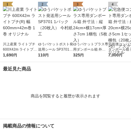
1
2
3
4
川上産業 ライトプチ
ゆうパケットポスト発
ゆうパケットプラス専
宅急便コンパ
600X42m ライトプチ
送用シール SP3701 1
用ダンボール箱 外寸
ダンボール箱 
(R) 幅600mm×42m巻
1,690
パック（20枚入） 今
110
法：縦24cm×横17cm
325
法：縦20cm×
7,000
円
円
円
円
1巻 オリジナル
村紙工
×厚さ7cm 1梱包（5枚
×厚さ5cm 1
入）
梱包（20枚入
最近見た商品
アスクル オリ
商品を閲覧すると履歴が表示されます
掲載商品の情報について