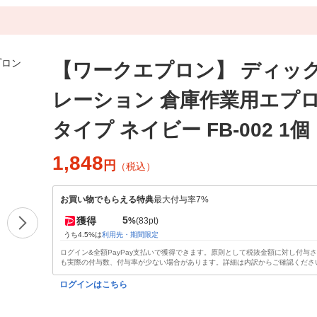
【ワークエプロン】 ディッ
レーション 倉庫作業用エプロ
タイプ ネイビー FB-002 1個
1,848
円
（税込）
お買い物でもらえる特典
最大付与率7%
5
獲得
%
(83pt)
うち4.5%は
利用先・期間限定
ログイン&全額PayPay支払いで獲得できます。原則として税抜金額に対し付与
も実際の付与数、付与率が少ない場合があります。詳細は内訳からご確認くださ
ログインはこちら