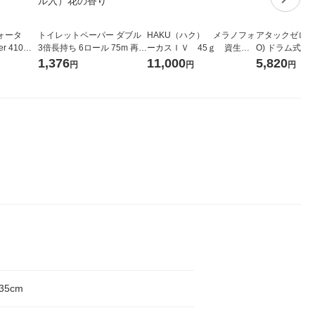
ォータ
トイレットペーパー ダブル
HAKU（ハク） メラノフォ
アタックゼロ（At
r 410ml
3倍長持ち 6ロール 75m 再生
ーカスＩＶ 45ｇ 資生
O) ドラム式専
ベルレス
紙配合 スコッティフラワー
堂 おまけ付き
ガジャンボ 230
1,376
11,000
5,820
円
円
円
リジナル
パック 1セット（2パック12
（2個入) 洗濯
ロール入）花の香り
35cm