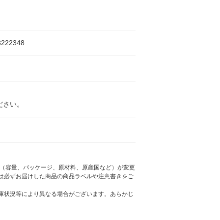
8222348
ださい。
様（容量、パッケージ、原材料、原産国など）が変更
は必ずお届けした商品の商品ラベルや注意書きをご
庫状況等により異なる場合がございます。あらかじ