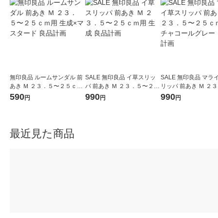
無印良品 ルームサンダル 前
SALE 無印良品 イ草スリッ
SALE 無印良品 マラ
あき Ｍ ２３．５〜２５ｃｍ
パ 前あき Ｍ ２３．５〜２５
リッパ 前あき Ｍ ２
用 生成×マスタード 良品計
ｃｍ用 生成 良品計画
２５ｃｍ用 チャコー
590
990
990
円
円
円
画
ー 良品計画
最近見た商品