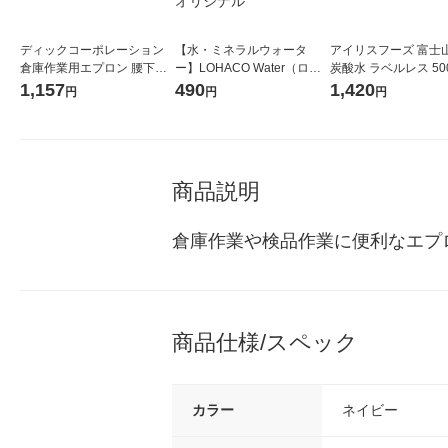
ディックコーポレーション
【水・ミネラルウォータ
アイリスフーズ 富士
倉庫作業用エプロン 腰下タ
ー】LOHACO Water（ロハ
炭酸水 ラベルレス 500
イプ ブラウン FB-002 1個
コウォーター）2L ラベルレ
箱（24本入）
1,157
490
1,420
円
円
円
ス 1箱（5本入）（イチオ
シ） オリジナル
商品説明
倉庫作業や検品作業に便利なエプ
商品仕様/スペック
カラー
ネイビー