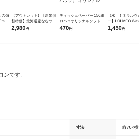
山の強
【アウトレット】【新米切
ティッシュペーパー 150組
【水・ミネラルウ
ml 1
替特価】北海道産ななつぼ
ロハコオリジナルソフトパ
ー】LOHACO Wate
し 無洗米 5kg 1袋 令和7年産
ックティッシュ フィオナ オ
1箱（20本入）ラ
2,980
470
1,450
円
円
円
米 木徳神糧 オリジナル
リジナル 1セット（10個：
（イチオシ） オ
5個入×2パック） オリジナ
ル
ロンです。
寸法
縦70×横