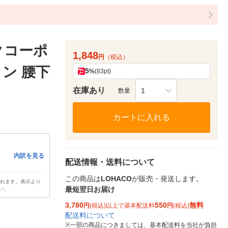
クコーポ
1,848
円
（税込）
ン 腰下
5
%
(83pt)
在庫あり
1
数量
カートに入れる
内訳を見る
配送情報・送料について
この商品は
LOHACO
が販売・発送します。
されます。表示より
最短翌日お届け
い。
3,780
550
無料
円
(税込)以上で基本配送料
円
(税込)
配送料について
※
一部の商品につきましては、基本配送料を当社が負担