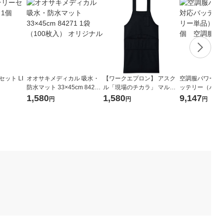
ット LI
オオサキメディカル 吸水・
【ワークエプロン】 アスク
空調服パワーフ
防水マット 33×45cm 84271
ル「現場のチカラ」 マルチ
ッテリー（バッ
1袋（100枚入） オリジナル
エプロン フリー ブラック 1
品） BTSP
1,580
1,580
9,147
円
円
円
枚 オリジナル