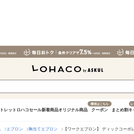
獲得はこちら
レ
トレット
ロハコセール
新着商品
オリジナル商品
クーポン
まとめ割
キ
ム
エプロン
胸当てエプロン
【ワークエプロン】 ディックコーポレー