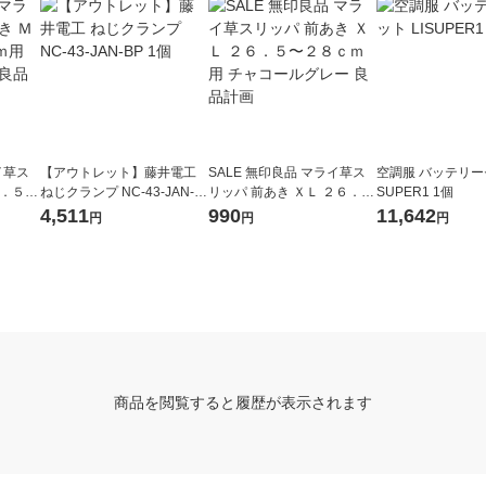
イ草ス
【アウトレット】藤井電工
SALE 無印良品 マライ草ス
空調服 バッテリーセ
３．５〜
ねじクランプ NC-43-JAN-B
リッパ 前あき ＸＬ ２６．
SUPER1 1個
ルグレ
P 1個
５〜２８ｃｍ用 チャコール
4,511
990
11,642
円
円
円
グレー 良品計画
商品を閲覧すると履歴が表示されます