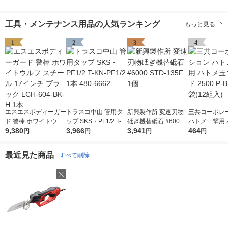
工具・メンテナンス用品の人気ランキング
もっと見る
1
2
3
4
エスエスボディーガー
トラスコ中山 管用タ
新興製作所 変速刃物
三共コーポレ
ド 警棒 ホワイトウル
ップ SKS・PF1/2 T-K
砥ぎ機替砥石 #6000
ハトメ一撃用 
フ スチール 17インチ
9,380
N-PF1/2 1本 480-666
3,966
STD-135F 1個
3,941
玉ゴールド 250
464
円
円
円
円
ブラック LCH-604-B
2
SD 1袋(12組入
K-H 1本
最近見た商品
すべて削除