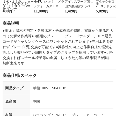
【水・ミネラルウォー
HAKU（ハク） メラ
アイリスフーズ 富士
アタックゼロ（A
ター】LOHACO Wate
ノフォーカスＩＶ 4
山の強炭酸水 ラベル
ZERO) ドラ
r（ロハコウォータ
490
5ｇ 資生堂 おまけ
11,000
レス 500ml 1箱（24
1,420
詰め替え メガ
5,820
円
円
円
円
ー）2L ラベルレス 1
付き
本入）
ボ 2300g 1
箱（5本入）（イチオ
個入) 洗濯洗剤
商品説明
シ） オリジナル
●用途：庭木の剪定・各種木材・合成樹脂の切断、家庭から出る粗大
ゴミの解体作業等●3種類のブレード、ブレードホルダー、10m延長
コードがキャリングケースにワンセットされています●専用工具を使
わずブレード(刃)交換が可能です●操作性の向上と作業負担の軽減を
実現した握りやすい細握りタイプのグリップを採用しています●刃を
交換すればスチール椅子等の金属、じゅうたん等の繊維製品が楽に
切断出来ます
商品仕様/スペック
商品タイプ
単相100V・50/60Hz
原産国
中国
材質
ハウジング：PA+TPE、ブレードアーバー：