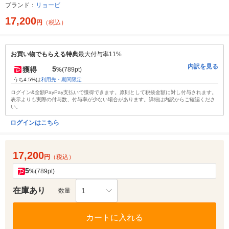
ブランド：
リョービ
17,200
円
（税込）
お買い物でもらえる特典
最大付与率11%
内訳を見る
5
獲得
%
(789pt)
うち4.5%は
利用先・期間限定
ログイン&全額PayPay支払いで獲得できます。原則として税抜金額に対し付与されます。
表示よりも実際の付与数、付与率が少ない場合があります。詳細は内訳からご確認くださ
い。
ログインはこちら
17,200
円
（税込）
5
%
(789pt)
在庫あり
1
数量
カートに入れる