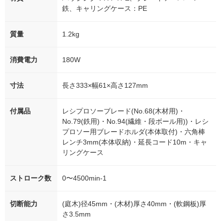
鉄、キャリングケース：PE
質量
1.2kg
消費電力
180W
寸法
長さ333×幅61×高さ127mm
付属品
レシプロソーブレード(No.68(木材用)・
No.79(鉄用)・No.94(繊維・段ボール用))・レシ
プロソー用ブレードホルダ(本体取付)・六角棒
レンチ3mm(本体収納)・延長コード10m・キャ
リングケース
ストローク数
0〜4500min-1
切断能力
(庭木)径45mm・(木材)厚さ40mm・(軟鋼板)厚
さ3.5mm