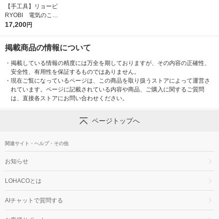
【手工具】リョービ
お気に入りに
登録しました
RYOBI 電気のこぎ
り ASK-1010KT 6
17,200
円
18400B 1台
掲載商品の情報について
・
掲載している情報の精度には万全を期しておりますが、その内容の正確性、
安全性、有用性を保証するものではありません。
・
現在ご覧になっているページは、この商品を取り扱うストアによって運営さ
れています。ページに記載されている内容や商品、ご購入に関するご質問
は、直接各ストアにお問い合わせください。
ページトップへ
関連サイト・ヘルプ・その他
お知らせ
LOHACOとは
AIチャットで質問する