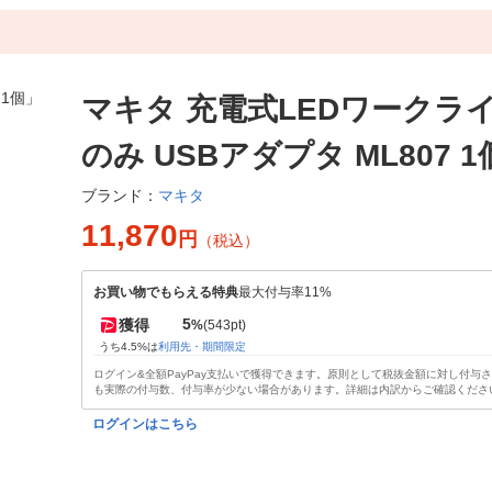
マキタ 充電式LEDワークライ
のみ USBアダプタ ML807 1
マキタ
ブランド：
11,870
円
（税込）
お買い物でもらえる特典
最大付与率11%
5
獲得
%
(543pt)
うち4.5%は
利用先・期間限定
ログイン&全額PayPay支払いで獲得できます。原則として税抜金額に対し付与
も実際の付与数、付与率が少ない場合があります。詳細は内訳からご確認くださ
ログインはこちら