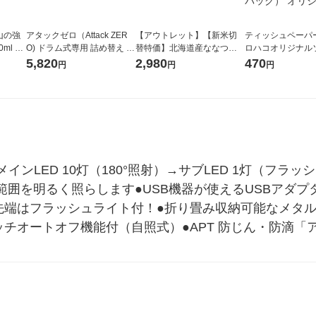
山の強
アタックゼロ（Attack ZER
【アウトレット】【新米切
ティッシュペーパー
ml 1
O) ドラム式専用 詰め替え メ
替特価】北海道産ななつぼ
ロハコオリジナル
ガジャンボ 2300g 1セット
し 無洗米 5kg 1袋 令和7年産
ックティッシュ フ
5,820
2,980
470
円
円
円
（2個入) 洗濯洗剤 花王
米 木徳神糧 オリジナル
リジナル 1セット
5個入×2パック）
ル
→メインLED 10灯（180°照射）→サブLED 1灯（フ
範囲を明るく照らします●USB機器が使えるUSBアダ
先端はフラッシュライト付！●折り畳み収納可能なメタルフ
ッチオートオフ機能付（自照式）●APT 防じん・防滴「