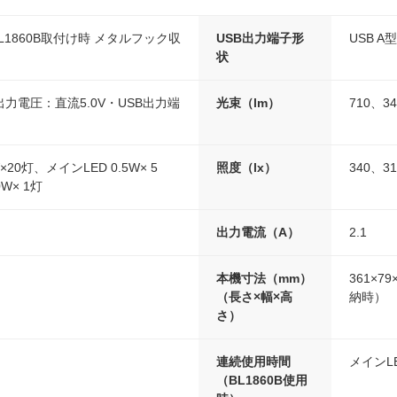
（BL1860B取付け時 メタルフック収
USB出力端子形
USB A型
状
出力電圧：直流5.0V・USB出力端
光束（lm）
710、3
×20灯、メインLED 0.5W× 5
照度（lx）
340、31
W× 1灯
出力電流（A）
2.1
本機寸法（mm）
361×7
（長さ×幅×高
納時）
さ）
連続使用時間
メインL
（BL1860B使用