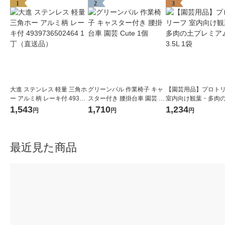
1
2
3
大進 ステンレス 軽量 三角ホ
グリーンパル 作業椅子 キャ
【園芸用品】プロト
ー アルミ柄 レーキ付 49397
スター付き 腰掛台車 園芸 C
室内向け観葉・多肉
36502464 1丁（直送品）
ute 1個
レミアム 3.5L 1袋
1,543
1,710
1,234
円
円
円
最近見た商品