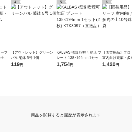
4
5
6
リーフ
【アウトレット】グリーン
KALBAS 標識 喫煙可能店 プ
【園芸用品】プロ
の土プ
パル 菊鉢 5号 1個
レート 138×194mm 1セット
室内向け観葉・多
(2枚) KTK3097（直送品）
号鉢 8.4L 1袋
119
1,754
1,420
円
円
円
商品を閲覧すると履歴が表示されます