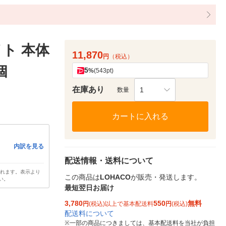
ト 本体
11,870
円
（税込）
個
5
%
(543pt)
在庫あり
1
数量
カートに入れる
内訳を見る
配送情報・送料について
されます。表示より
この商品は
LOHACO
が販売・発送します。
い。
最短翌日お届け
3,780
550
無料
円
(税込)以上で基本配送料
円
(税込)
配送料について
※
一部の商品につきましては、基本配送料を当社が負担