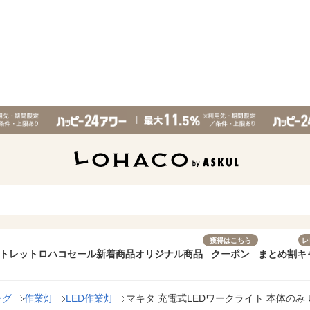
獲得はこちら
レ
トレット
ロハコセール
新着商品
オリジナル商品
クーポン
まとめ割
キ
ング
作業灯
LED作業灯
マキタ 充電式LEDワークライト 本体のみ US