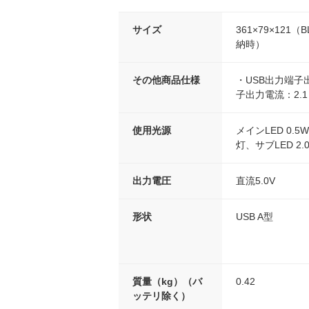
サイズ
361×79×121
納時）
その他商品仕様
・USB出力端子
子出力電流：2.1
使用光源
メインLED 0.5W
灯、サブLED 2.0
出力電圧
直流5.0V
形状
USB A型
質量（kg）（バ
0.42
ッテリ除く）