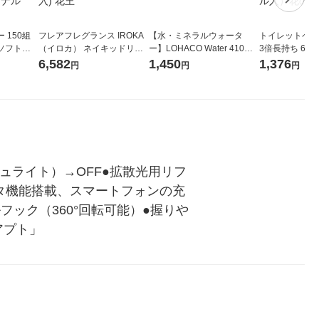
 150組
フレアフレグランス IROKA
【水・ミネラルウォータ
トイレットペー
ソフトパ
（イロカ） ネイキッドリリ
ー】LOHACO Water 410ml
3倍長持ち 6ロール 75
ィオナ オ
ーの香り 柔軟剤 詰め替え 超
1箱（20本入）ラベルレス
紙配合 スコッ
6,582
1,450
1,376
円
円
円
（10個：
特大 1200ml 1セット（5個
（イチオシ） オリジナル
パック 1セット
 オリジナ
入) 花王
ロール入）花の
ラッシュライト）→OFF●拡散光用リフ
プタ機能搭載、スマートフォンの充
ック（360°回転可能）●握りや
アプト」