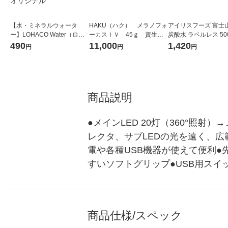
【水・ミネラルウォータ
HAKU（ハク） メラノフォ
アイリスフーズ 富士
ー】LOHACO Water（ロハ
ーカスＩＶ 45ｇ 資生
炭酸水 ラベルレス 500
コウォーター）2L ラベルレ
堂 おまけ付き
箱（24本入）
490
11,000
1,420
円
円
円
ス 1箱（5本入）（イチオ
シ） オリジナル
商品説明
●メインLED 20灯（360°照射）
レクタ、サブLEDの光を遠く、広
電や各種USB機器が使えて便利●
すいソフトグリップ●USB用スイ
商品仕様/スペック