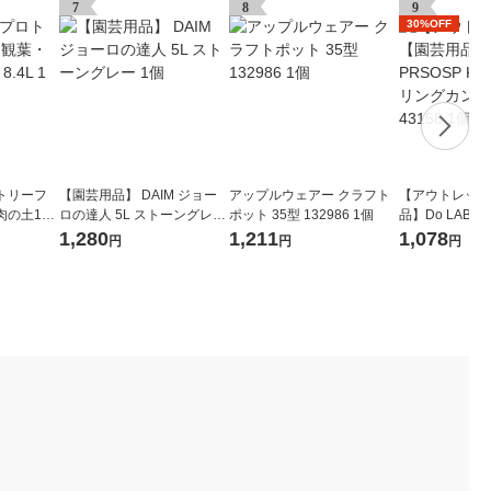
7
8
9
30%OFF
トリーフ
【園芸用品】 DAIM ジョー
アップルウェアー クラフト
【アウトレット
肉の土10
ロの達人 5L ストーングレー
ポット 35型 132986 1個
品】Do LABO 
1個
NI ウォータリン
1,280
1,211
1,078
円
円
円
セージ 43158 