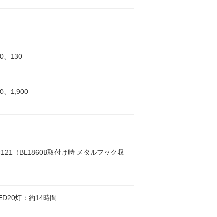
40、130
0、1,900
9×121（BL1860B取付け時 メタルフック収
ED20灯：約14時間