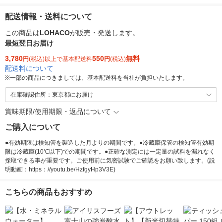
配送情報・送料について
この商品は
LOHACO
が販売・発送します。
最短翌日お届け
3,780
550
無料
円
(税込)以上で基本配送料
円
(税込)
配送料について
※
一部の商品につきましては、基本配送料を当社が負担いたします。
在庫確認住所：東京都にお届け
賞味期限/使用期限・返品について
ご購入について
●有効期限は検知管を製造した月よりの期間です。●冷蔵庫保管の検知管有効期
限は冷蔵庫(10℃以下)での期間です。●正確な測定には一定量の試料を漏れなく
採取できる事が重要です。ご使用前に気密試験でご確認をお願い致します。(説
明動画：https：//youtu.be/HzfgyHp3V3E)
こちらの商品もおすすめ