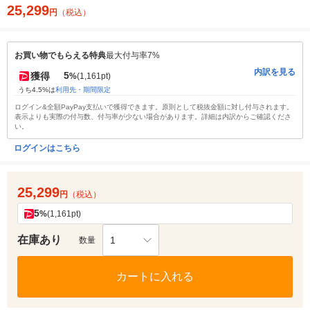
25,299
円
（税込）
お買い物でもらえる特典
最大付与率7%
内訳を見る
5
獲得
%
(1,161pt)
うち4.5%は
利用先・期間限定
ログイン&全額PayPay支払いで獲得できます。原則として税抜金額に対し付与されます。
表示よりも実際の付与数、付与率が少ない場合があります。詳細は内訳からご確認くださ
い。
ログインはこちら
25,299
円
（税込）
5
%
(1,161pt)
在庫あり
1
数量
カートに入れる