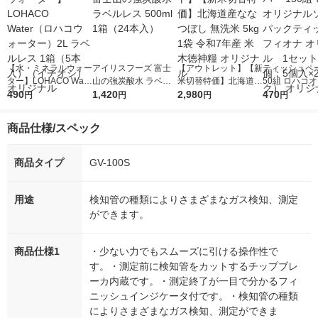
【水・ミネラルウォー
アイリスフーズ 富士
【アウトレット】【新
ティッシュペー
ター】LOHACO Wate
山の強炭酸水 ラベル
米切替特価】北海道産
50組 ロハコ
r（ロハコウォータ
490
レス 500ml 1箱（24
1,420
ななつぼし 無洗米 5k
2,980
ルソフトパッ
470
円
円
円
円
ー）2L ラベルレス 1
本入）
g 1袋 令和7年産 米 木
シュ フィオナ
箱（5本入）（イチオ
徳神糧 オリジナル
ナル 1セット
商品仕様/スペック
シ） オリジナル
個：5個入×2
オリジナル
商品タイプ
GV-100S
用途
検知管の種類によりさまざまなガス検知、測定
ができます。
商品仕様1
・少ない力でもスムーズに引ける操作性で
す。・測定前に検知管をカットするチップブレ
ーカ内蔵です。・測定終了が一目で分かるフィ
ニッシュインジケータ付です。・検知管の種類
によりさまざまなガス検知、測定ができま