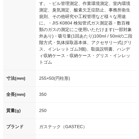
す。・ビル管理測定、作業環境測定、室内環境
測定、臭気測定、酸素欠乏症防止、事務所衛生
規則、その他研究や工程管理など様々な用途
に。・JIS K0804 検知管式ガス測定器・数百種
類のガスの測定にご使用いただけます(一部対象
外あり)・吸引量(1回あたり)100ml / 50mlの二段
階方式・気体採取器本体、アクセサリ一式(グリ
ス、インレットゴム3個)、取扱説明書、ハンデ
ィ収納ケース・収納ケース・グリス・インレッ
トゴム
寸法(mm)
255×50(円柱形)
全長(mm)
350
質量(g)
250
ブランド
ガステック（GASTEC）