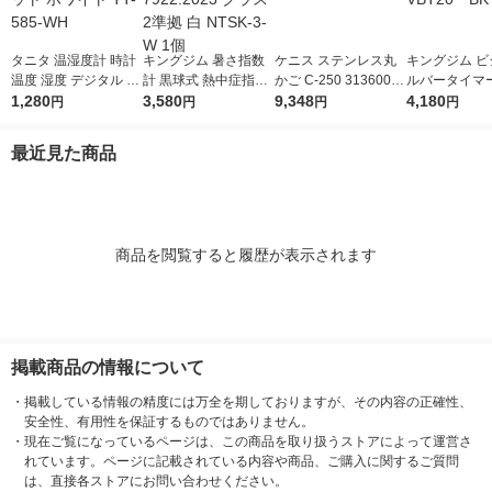
タニタ 温湿度計 時計
キングジム 暑さ指数
ケニス ステンレス丸
キングジム ビ
温度 湿度 デジタル 卓
計 黒球式 熱中症指数
かご C-250 31360024
ルバータイマ
上 マグネット ホワイ
1,280
計 JIS B 7922:2023 ク
3,580
1個
9,348
ス クロ VBT
4,180
円
円
円
円
ト TT-585-WH
ラス2準拠 白 NTSK-3-
1個
W 1個
最近見た商品
商品を閲覧すると履歴が表示されます
掲載商品の情報について
・
掲載している情報の精度には万全を期しておりますが、その内容の正確性、
安全性、有用性を保証するものではありません。
・
現在ご覧になっているページは、この商品を取り扱うストアによって運営さ
れています。ページに記載されている内容や商品、ご購入に関するご質問
は、直接各ストアにお問い合わせください。