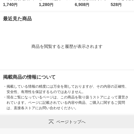
ー G1074GY 散水用品
1,740
ーングレー 1個
1,280
スリール30mセット P
6,908
なる土 2Ｌ 15
528
円
円
円
円
RQ-30T 1台
最近見た商品
商品を閲覧すると履歴が表示されます
掲載商品の情報について
・
掲載している情報の精度には万全を期しておりますが、その内容の正確性、
安全性、有用性を保証するものではありません。
・
現在ご覧になっているページは、この商品を取り扱うストアによって運営さ
れています。ページに記載されている内容や商品、ご購入に関するご質問
は、直接各ストアにお問い合わせください。
ページトップへ