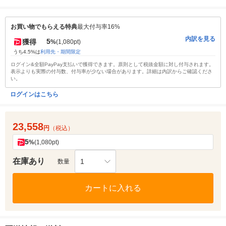
お買い物でもらえる特典
最大付与率16%
内訳を見る
5
獲得
%
(1,080pt)
うち4.5%は
利用先・期間限定
ログイン&全額PayPay支払いで獲得できます。原則として税抜金額に対し付与されます。
表示よりも実際の付与数、付与率が少ない場合があります。詳細は内訳からご確認くださ
い。
ログインはこちら
23,558
円
（税込）
5
%
(1,080pt)
在庫あり
1
数量
カートに入れる