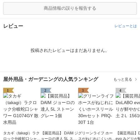
商品情報の誤りを報告する
レビュー
レビューとは
投稿されたレビューはまだありません。
屋外用品・ガーデニングの人気ランキング
もっと見る
1
2
3
4
タカギ（takagi）ラク
【園芸用品】 DAIM ジ
グリーンライフ ホー
【園芸用品】D
ロック分岐蛇口シャワ
ョーロの達人 5L スト
スがねじれにくいホー
evo みどり