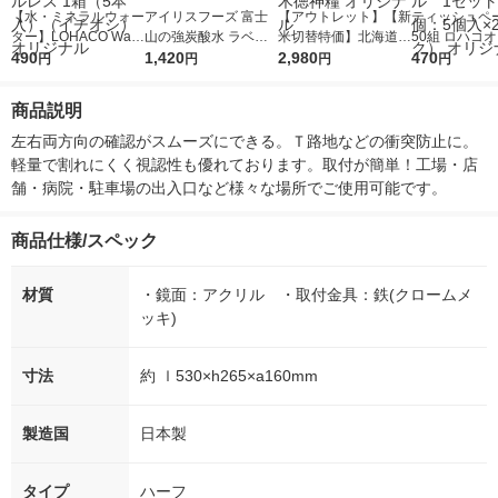
【水・ミネラルウォー
アイリスフーズ 富士
【アウトレット】【新
ティッシュペー
ター】LOHACO Wate
山の強炭酸水 ラベル
米切替特価】北海道産
50組 ロハコ
r（ロハコウォータ
490
レス 500ml 1箱（24
1,420
ななつぼし 無洗米 5k
2,980
ルソフトパッ
470
円
円
円
円
ー）2L ラベルレス 1
本入）
g 1袋 令和7年産 米 木
シュ フィオナ
箱（5本入）（イチオ
徳神糧 オリジナル
ナル 1セット
商品説明
シ） オリジナル
個：5個入×2
オリジナル
左右両方向の確認がスムーズにできる。Ｔ路地などの衝突防止に。
軽量で割れにくく視認性も優れております。取付が簡単！工場・店
舗・病院・駐車場の出入口など様々な場所でご使用可能です。
商品仕様/スペック
材質
・鏡面：アクリル ・取付金具：鉄(クロームメ
ッキ)
寸法
約 ｌ530×h265×a160mm
製造国
日本製
タイプ
ハーフ