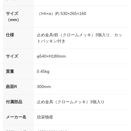
サイズ
（l×h×a）約 530×265×160
（mm）
仕様
止め金具/鉄（クロームメッキ）3個入り、カッ
トパッキン付き
サイズ
φ540×H180mm
質量
0.45kg
曲面R
300mm
付属部品
止め金具（クロームメッキ）3個入り
メーカー名
信栄物産