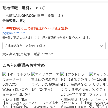
配送情報・送料について
この商品は
LOHACO
が販売・発送します。
最短翌日お届け
3,780
550
無料
円
(税込)以上で基本配送料
円
(税込)
配送料について
※
一部の商品につきましては、基本配送料を当社が負担いたします。
在庫確認住所：東京都にお届け
賞味期限/使用期限・返品について
こちらの商品もおすすめ
【水・ミネラルウォー
アイリスフーズ 富士
【アウトレット】【新
ティッシュペー
ター】LOHACO Wate
山の強炭酸水 ラベル
米切替特価】北海道産
50組 ロハコ