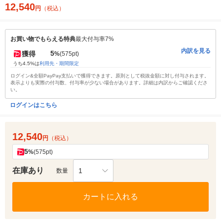
12,540
円
（税込）
お買い物でもらえる特典
最大付与率7%
内訳を見る
5
獲得
%
(575pt)
うち4.5%は
利用先・期間限定
ログイン&全額PayPay支払いで獲得できます。原則として税抜金額に対し付与されます。
表示よりも実際の付与数、付与率が少ない場合があります。詳細は内訳からご確認くださ
い。
ログインはこちら
12,540
円
（税込）
5
%
(575pt)
在庫あり
1
数量
カートに入れる