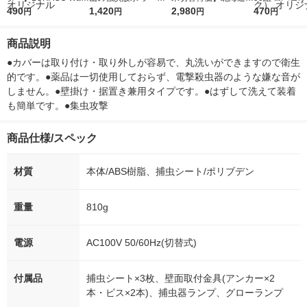
r（ロハコウォータ
490
レス 500ml 1箱（24
1,420
ななつぼし 無洗米 5k
2,980
ルソフトパッ
470
円
円
円
円
ー）2L ラベルレス 1
本入）
g 1袋 令和7年産 米 木
シュ フィオナ
箱（5本入）（イチオ
徳神糧 オリジナル
ナル 1セット
商品説明
シ） オリジナル
個：5個入×2
オリジナル
●カバーは取り付け・取り外しが容易で、丸洗いができますので衛生
的です。●薬品は一切使用しておらず、電撃殺虫器のような嫌な音が
しません。●壁掛け・据置き兼用タイプです。●はずして洗えて装着
も簡単です。●集虫攻撃
商品仕様/スペック
材質
本体/ABS樹脂、捕虫シート/ポリブデン
重量
810g
電源
AC100V 50/60Hz(切替式)
付属品
捕虫シート×3枚、壁面取付金具(アンカー×2
本・ビス×2本)、捕虫器ランプ、グローランプ