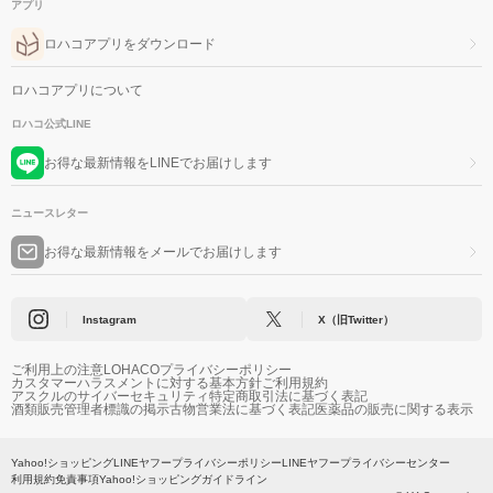
アプリ
ロハコアプリをダウンロード
ロハコアプリについて
ロハコ公式LINE
お得な最新情報をLINEでお届けします
ニュースレター
お得な最新情報をメールでお届けします
Instagram
X（旧Twitter）
ご利用上の注意
LOHACOプライバシーポリシー
カスタマーハラスメントに対する基本方針
ご利用規約
アスクルのサイバーセキュリティ
特定商取引法に基づく表記
酒類販売管理者標識の掲示
古物営業法に基づく表記
医薬品の販売に関する表示
Yahoo!ショッピング
LINEヤフープライバシーポリシー
LINEヤフープライバシーセンター
利用規約
免責事項
Yahoo!ショッピングガイドライン