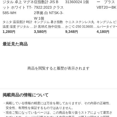
タニタ 温湿度計 時計
キングジム 暑さ指数
ケニス ステンレス丸
キングジム ビ
温度 湿度 デジタル 卓
計 黒球式 熱中症指数
かご C-250 31360024
ルバータイマ
上 マグネット ホワイ
1,280
計 JIS B 7922:2023 ク
3,580
1個
9,348
ス クロ VBT
4,180
円
円
円
円
ト TT-585-WH
ラス2準拠 白 NTSK-3-
1個
W 1個
最近見た商品
商品を閲覧すると履歴が表示されます
掲載商品の情報について
・
掲載している情報の精度には万全を期しておりますが、その内容の正確性、
安全性、有用性を保証するものではありません。
・
現在ご覧になっているページは、この商品を取り扱うストアによって運営さ