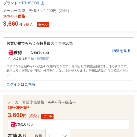
ブランド：
TRUSCO中山
メーカー希望小売価格：
4,400円（税込）
16%OFF価格
3,660
円
（税込）
セール
お買い物でもらえる特典
最大付与率16%
内訳を見る
5
獲得
%
(167pt)
うち4.5%は
利用先・期間限定
ログイン&全額PayPay支払いで獲得できます。原則として税抜金額に対し付与されます。
表示よりも実際の付与数、付与率が少ない場合があります。詳細は内訳からご確認くださ
い。
ログインはこちら
メーカー希望小売価格：
4,400円（税込）
16%OFF価格
3,660
円
（税込）
セール
5
%
(167pt)
在庫あり
1
数量