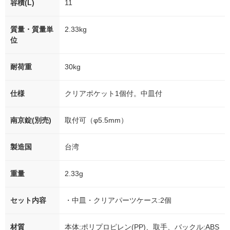
容積(L)
11
質量・質量単
2.33kg
位
耐荷重
30kg
仕様
クリアポケット1個付。中皿付
南京錠(別売)
取付可（φ5.5mm）
製造国
台湾
重量
2.33g
セット内容
・中皿・クリアパーツケース:2個
材質
本体:ポリプロピレン(PP)、取手、バックル:ABS