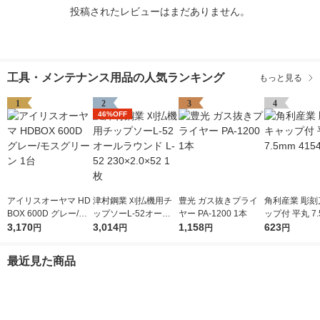
投稿されたレビューはまだありません。
工具・メンテナンス用品の人気ランキング
もっと見る
1
2
3
4
46%OFF
アイリスオーヤマ HD
津村鋼業 刈払機用チ
豊光 ガス抜きプライ
角利産業 彫刻
BOX 600D グレー/モ
ップソーL-52オール
ヤー PA-1200 1本
ップ付 平丸 7.
スグリーン 1台
3,170
ラウンド L-52 230×2.
3,014
1,158
541 1個
623
円
円
円
円
0×52 1枚
最近見た商品