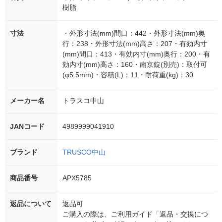
樹脂
寸法
・外形寸法(mm)間口：442・外形寸法(mm)奥
行：238・外形寸法(mm)高さ：207・有効内寸
(mm)間口：413・有効内寸(mm)奥行：200・有
効内寸(mm)高さ：160・南京錠(別売)：取付可
(φ5.5mm)・容積(L)：11・耐荷重(kg)：30
メーカー名
トラスコ中山
JANコード
4989999041910
ブランド
TRUSCO中山
商品番号
APX5785
返品について
返品可
ご購入の際は、ご利用ガイド「返品・交換につ