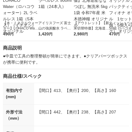
【水・ミネラルウォー
アイリスフーズ 富士
【アウトレット】【新
ティッシュペー
ター】LOHACO Wate
山の強炭酸水 ラベル
米切替特価】北海道産
50組 ロハコ
r（ロハコウォータ
490
レス 500ml 1箱（24
1,420
ななつぼし 無洗米 5k
2,980
ルソフトパッ
470
円
円
円
円
ー）2L ラベルレス 1
本入）
g 1袋 令和7年産 米 木
シュ フィオナ
箱（5本入）（イチオ
徳神糧 オリジナル
ナル 1セット
商品説明
シ） オリジナル
個：5個入×2
オリジナル
●中皿で工具の整理整頓が簡単にできます。●クリアパーツボックス
が携帯に便利です。
商品仕様/スペック
有効内寸
【間口】413、【奥行】200、【高さ】160
(mm)
外形寸法
【間口】442、【奥行】238、【高さ】207
（mm）