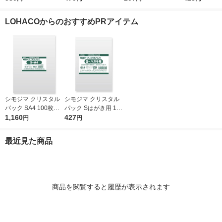
0mm 1袋（100枚
ジナル
0mm 1袋（1
入）（イチオシ） オ
入） オリジ
LOHACOからのおすすめPRアイテム
リジナル
シモジマ クリスタル
シモジマ クリスタル
パック SA4 100枚入 6
パック Sはがき用 100
739200 1袋(100枚入)
1,160
枚入 6751700 1袋(10
427
円
円
0枚入)
最近見た商品
商品を閲覧すると履歴が表示されます