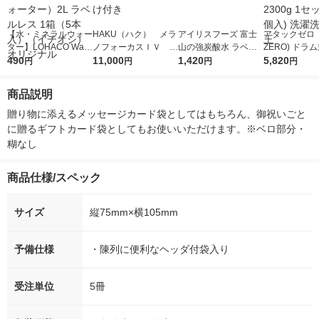
【水・ミネラルウォー
HAKU（ハク） メラ
アイリスフーズ 富士
アタックゼロ（A
ター】LOHACO Wate
ノフォーカスＩＶ 4
山の強炭酸水 ラベル
ZERO) ドラ
r（ロハコウォータ
490
5ｇ 資生堂 おまけ
11,000
レス 500ml 1箱（24
1,420
詰め替え メガ
5,820
円
円
円
円
ー）2L ラベルレス 1
付き
本入）
ボ 2300g 1
箱（5本入）（イチオ
個入) 洗濯洗剤
商品説明
シ） オリジナル
贈り物に添えるメッセージカード袋としてはもちろん、御祝いごと
に贈るギフトカード袋としてもお使いいただけます。※ベロ部分・
糊なし
商品仕様/スペック
サイズ
縦75mm×横105mm
予備仕様
・陳列に便利なヘッダ付袋入り
受注単位
5冊