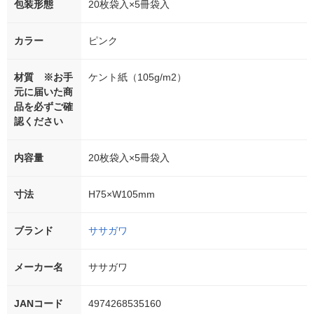
包装形態
20枚袋入×5冊袋入
カラー
ピンク
材質 ※お手
ケント紙（105g/m2）
元に届いた商
品を必ずご確
認ください
内容量
20枚袋入×5冊袋入
寸法
H75×W105mm
ブランド
ササガワ
メーカー名
ササガワ
JANコード
4974268535160