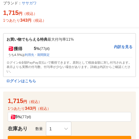
ブランド：
ササガワ
1,715
円
（税込）
343
1つあたり
円
（税込）
お買い物でもらえる特典
最大付与率11%
内訳を見る
5
獲得
%
(77pt)
うち4.5%は
利用先・期間限定
ログイン&全額PayPay支払いで獲得できます。原則として税抜金額に対し付与されます。
表示よりも実際の付与数、付与率が少ない場合があります。詳細は内訳からご確認くださ
い。
ログインはこちら
1,715
円
（税込）
343
1つあたり
円
（税込）
5
%
(77pt)
在庫あり
1
数量