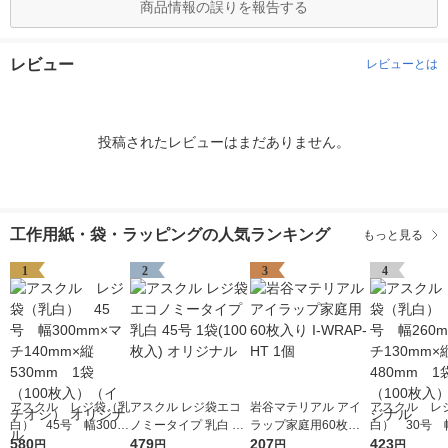
商品情報の誤りを報告する
レビュー
レビューとは
投稿されたレビューはまだありません。
工作用紙・袋・ラッピングの人気ランキング
もっと見る
1
2
3
4
アスクル レジ袋（乳
アスクル レジ袋エコ
岩谷マテリアル アイ
アスクル レ
白） 45号 幅300m
ノミータイプ 乳白 45
ラップ家庭用60枚入
白） 30号 幅
m×マチ140mm×縦53
580
号 1袋(100枚入) オリ
479
り I-WRAP-HT 1個
207
m×マチ130m
423
円
円
円
円