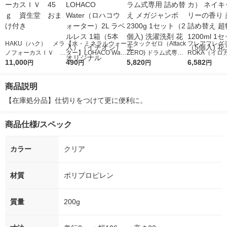
HAKU（ハク） メラ
【水・ミネラルウォー
アタックゼロ（Attack
フレアフレグラ
ノフォーカスＩＶ 4
ター】LOHACO Wate
ZERO) ドラム式専用
ROKA（イロ
5ｇ 資生堂 おまけ
11,000
r（ロハコウォータ
490
詰め替え メガジャン
5,820
イキッドリリ
6,582
円
円
円
円
付き
ー）2L ラベルレス 1
ボ 2300g 1セット（2
柔軟剤 詰め替
箱（5本入）（イチオ
個入) 洗濯洗剤 花王
大 1200ml 
商品説明
シ） オリジナル
（5個入) 花王
【在庫処分品】仕切りをつけて更に便利に。
商品仕様/スペック
カラー
クリア
材質
ポリプロピレン
質量
200g