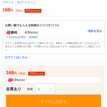
ブランド：
JEJアステージ
168
円
（税込）
アウトレット
お買い物でもらえる特典
最大付与率10.5%
内訳を見る
4.5
獲得
%
(6pt)
うち4.5%は
利用先・期間限定
ログイン&全額PayPay支払いで獲得できます。原則として税抜金額に対し付与されます。
表示よりも実際の付与数、付与率が少ない場合があります。詳細は内訳からご確認くださ
い。
ログインはこちら
168
円
（税込）
アウトレット
4.5
%
(6pt)
在庫あり
1
数量
カートに入れる