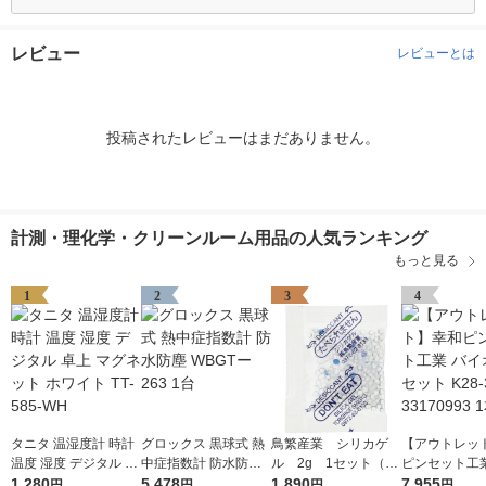
レビュー
レビューとは
投稿されたレビューはまだありません。
計測・理化学・クリーンルーム用品の人気ランキング
もっと見る
1
2
3
4
タニタ 温湿度計 時計
グロックス 黒球式 熱
鳥繁産業 シリカゲ
【アウトレッ
温度 湿度 デジタル 卓
中症指数計 防水防塵
ル 2g 1セット（50
ピンセット工業
上 マグネット ホワイ
1,280
WBGTー263 1台
5,478
0個：100個入×5袋）
1,890
オピンセット K
7,955
円
円
円
円