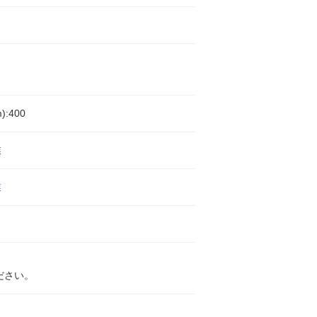
:400
業
業
ださい。