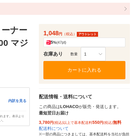
コーナー
1,048
円
（税込）
アウトレット
00 マジ
5
%
(47pt)
在庫あり
1
数量
カートに入れる
配送情報・送料について
内訳を見る
この商品は
LOHACO
が販売・発送します。
最短翌日お届け
されます。表示より
い。
3,780
550
無料
円
(税込)以上で基本配送料
円
(税込)
配送料について
※
一部の商品につきましては、基本配送料を当社が負担