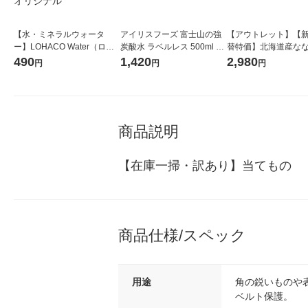
【水・ミネラルウォータ
アイリスフーズ 富士山の強
【アウトレット】【
ー】LOHACO Water（ロハ
炭酸水 ラベルレス 500ml 1
替特価】北海道産な
コウォーター）2L ラベルレ
箱（24本入）
し 無洗米 5kg 1袋 
490
1,420
2,980
円
円
円
ス 1箱（5本入）（イチオ
米 木徳神糧 オリジナ
シ） オリジナル
商品説明
【在庫一掃・訳あり】当てもの
商品仕様/スペック
用途
角の鋭いものや
ベルト保護。