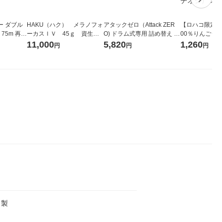
ー ダブル
HAKU（ハク） メラノフォ
アタックゼロ（Attack ZER
【ロハコ限定】
生
ーカスＩＶ 45ｇ 資生
O) ドラム式専用 詰め替え メ
00％りんごジュー
ィフラワー
堂 おまけ付き
ガジャンボ 2300g 1セット
箱（18本入）
11,000
5,820
1,260
円
円
円
パック12
（2個入) 洗濯洗剤 花王
【クイズ付き】
り
ク】（イチオシ
ル
ク製