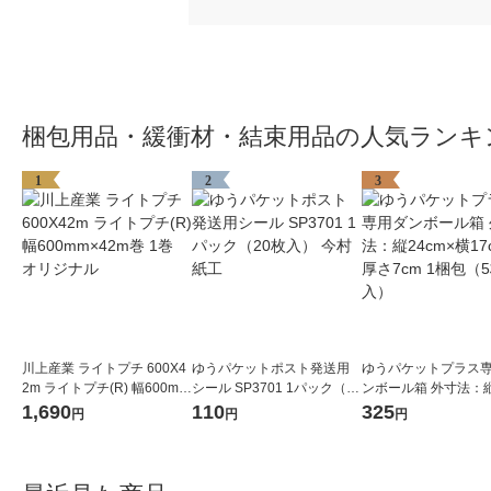
梱包用品・緩衝材・結束用品の人気ランキ
1
2
3
川上産業 ライトプチ 600X4
ゆうパケットポスト発送用
ゆうパケットプラス
2m ライトプチ(R) 幅600mm
シール SP3701 1パック（20
ンボール箱 外寸法：縦
×42m巻 1巻 オリジナル
枚入） 今村紙工
×横17cm×厚さ7cm 
1,690
110
325
円
円
円
（5枚入）