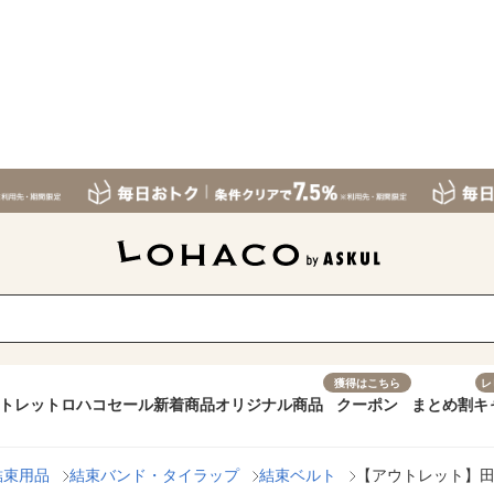
獲得はこちら
レ
トレット
ロハコセール
新着商品
オリジナル商品
クーポン
まとめ割
キ
結束用品
結束バンド・タイラップ
結束ベルト
【アウトレット】田村