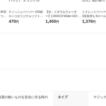
新米切
ティッシュペーパー 150組
【水・ミネラルウォータ
トイレットペーパ
なつぼ
ロハコオリジナルソフトパ
ー】LOHACO Water 410ml
3倍長持ち 6ロール 75m 再
令和7年産
ックティッシュ フィオナ オ
1箱（20本入）ラベルレス
紙配合 スコッテ
470
1,450
1,376
円
円
円
ル
リジナル 1セット（10個：
（イチオシ） オリジナル
パック 1セット（2
5個入×2パック） オリジナ
ロール入）花の香
ル
表面の粗いものを安全に吊る時の
タイプ
マジッ