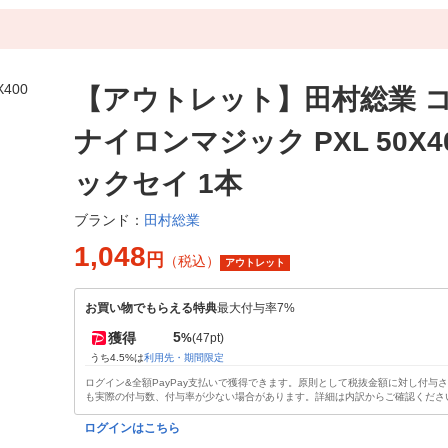
【アウトレット】田村総業 
ナイロンマジック PXL 50X4
ックセイ 1本
田村総業
ブランド：
1,048
円
（税込）
アウトレット
お買い物でもらえる特典
最大付与率7%
5
獲得
%
(47pt)
うち4.5%は
利用先・期間限定
ログイン&全額PayPay支払いで獲得できます。原則として税抜金額に対し付与
も実際の付与数、付与率が少ない場合があります。詳細は内訳からご確認くださ
ログインはこちら