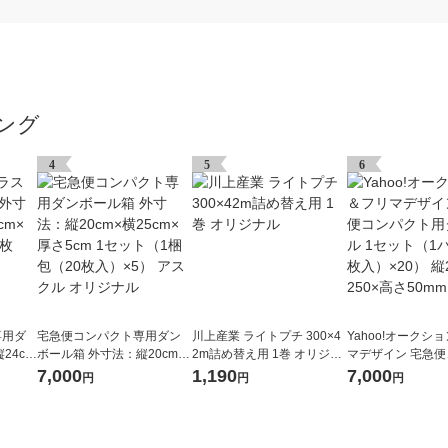
ング
4
5
6
専用ダ
宅急便コンパクト専用ダン
川上産業 ライトプチ 300×4
Yahoo!オークシ
24cm
ボール箱 外寸法：縦20cm×
2m詰め替え用 1巻 オリジナ
マデザイン 宅急
1梱包
横25cm×厚さ5cm 1セット
ル
ト用ダンボール 1
7,000
1,190
7,000
円
円
円
（1梱包（20枚入）×5） ア
パック（5枚入）×2
スクル オリジナル
0×横250×高さ50