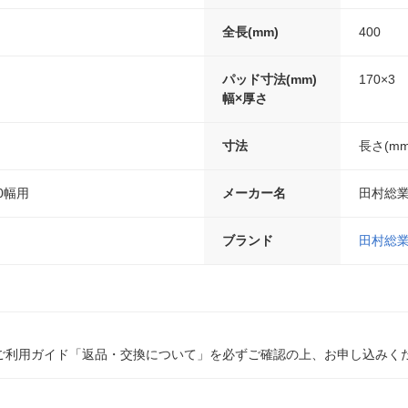
全長(mm)
400
パッド寸法(mm)
170×3
幅×厚さ
寸法
長さ(mm)
0幅用
メーカー名
田村総
ブランド
田村総
ご利用ガイド「返品・交換について」を必ずご確認の上、お申し込みく