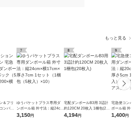
もっと見る
7
8
9
ョン＆フリ
ゆうパケットプラス専用ダ
宅配ダンボールB3用 3辺計
宅急便コンパク
便コンパク
ンボール箱 外寸法：縦24cm
約120CM 20枚入 1梱包(20
ボール箱 外寸法
セット（1
×横17cm×厚さ7cm 1セット
枚入)
横25cm×厚さ5
3,150
4,194
1,400
円
円
円
0） 縦20
（1梱包（5枚入）×10）
0枚入） 「現
mm
アスクル オリ