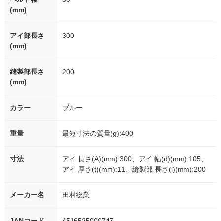
(mm)
アイ部長さ
300
(mm)
縫製部長さ
200
(mm)
カラー
ブルー
重量
最短寸法の質量(g):400
寸法
アイ 長さ(A)(mm):300、アイ 幅(d)(mm):105、
アイ 厚さ(t)(mm):11、縫製部 長さ(l)(mm):200
メーカー名
田村総業
JANコード
4516525000747