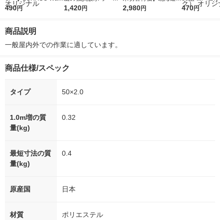
r（ロハコウォータ
490
レス 500ml 1箱（24
1,420
ななつぼし 無洗米 5k
2,980
ルソフトパッ
470
円
円
円
円
ー）2L ラベルレス 1
本入）
g 1袋 令和7年産 米 木
シュ フィオナ
箱（5本入）（イチオ
徳神糧 オリジナル
ナル 1セット
商品説明
シ） オリジナル
個：5個入×2
オリジナル
一般屋内外での作業に適しています。
商品仕様/スペック
タイプ
50×2.0
1.0m増の質
0.32
量(kg)
最短寸法の質
0.4
量(kg)
原産国
日本
材質
ポリエステル