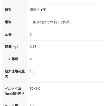
種別
両端アイ形
用途
一般屋内外での玉掛け作業。
全長(m)
2
質量(kg)
0.75
JIS3等級
○
最大使用荷重
1.6
(t)
ベルト寸法
50×9.0
(mm)幅×厚さ
ベルト幅
50