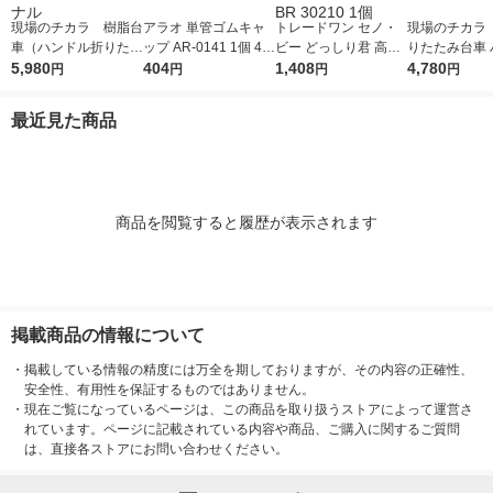
現場のチカラ 樹脂台
アラオ 単管ゴムキャ
トレードワン セノ・
現場のチカラ 
車（ハンドル折りたた
ップ AR-0141 1個 48
ビー どっしり君 高さ
りたたみ台車 
み） スタンダード
5,980
9-7544（直送品）
404
22cm 幅ワイド 折り畳
1,408
ル伸縮式 ブラ
4,780
円
円
円
円
150kg荷重 オリジナ
み踏み台 耐荷重100k
荷重100kg 
ル
g BR 30210 1個
ル
最近見た商品
商品を閲覧すると履歴が表示されます
掲載商品の情報について
・
掲載している情報の精度には万全を期しておりますが、その内容の正確性、
安全性、有用性を保証するものではありません。
・
現在ご覧になっているページは、この商品を取り扱うストアによって運営さ
れています。ページに記載されている内容や商品、ご購入に関するご質問
は、直接各ストアにお問い合わせください。