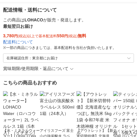
配送情報・送料について
この商品は
LOHACO
が販売・発送します。
最短翌日お届け
3,780
550
無料
円
(税込)以上で基本配送料
円
(税込)
配送料について
※
一部の商品につきましては、基本配送料を当社が負担いたします。
在庫確認住所：東京都にお届け
賞味期限/使用期限・返品について
こちらの商品もおすすめ
【水・ミネラルウォー
アイリスフーズ 富士
【アウトレット】【新
ティッシュペー
ター】LOHACO Wate
山の強炭酸水 ラベル
米切替特価】北海道産
50組 ロハコ