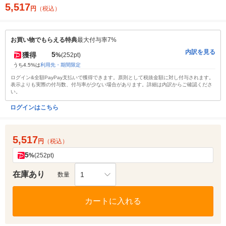
5,517
円
（税込）
お買い物でもらえる特典
最大付与率7%
内訳を見る
5
獲得
%
(252pt)
うち4.5%は
利用先・期間限定
ログイン&全額PayPay支払いで獲得できます。原則として税抜金額に対し付与されます。
表示よりも実際の付与数、付与率が少ない場合があります。詳細は内訳からご確認くださ
い。
ログインはこちら
5,517
円
（税込）
5
%
(252pt)
在庫あり
1
数量
カートに入れる