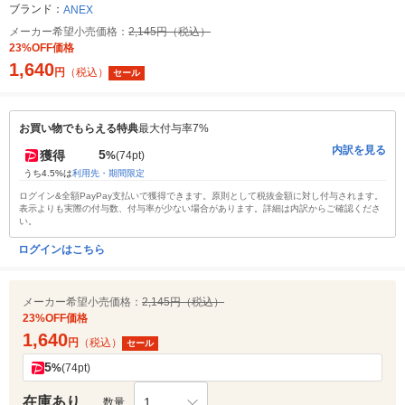
ブランド：
ANEX
メーカー希望小売価格：
2,145円（税込）
23%OFF価格
1,640
円
（税込）
セール
お買い物でもらえる特典
最大付与率7%
内訳を見る
5
獲得
%
(74pt)
うち4.5%は
利用先・期間限定
ログイン&全額PayPay支払いで獲得できます。原則として税抜金額に対し付与されます。
表示よりも実際の付与数、付与率が少ない場合があります。詳細は内訳からご確認くださ
い。
ログインはこちら
メーカー希望小売価格：
2,145円（税込）
23%OFF価格
1,640
円
（税込）
セール
5
%
(74pt)
在庫あり
1
数量