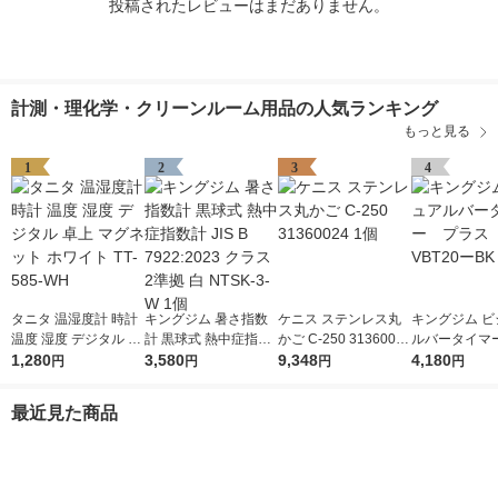
投稿されたレビューはまだありません。
計測・理化学・クリーンルーム用品の人気ランキング
もっと見る
1
2
3
4
タニタ 温湿度計 時計
キングジム 暑さ指数
ケニス ステンレス丸
キングジム ビ
温度 湿度 デジタル 卓
計 黒球式 熱中症指数
かご C-250 31360024
ルバータイマ
上 マグネット ホワイ
1,280
計 JIS B 7922:2023 ク
3,580
1個
9,348
ス クロ VBT
4,180
円
円
円
円
ト TT-585-WH
ラス2準拠 白 NTSK-3-
1個
W 1個
最近見た商品