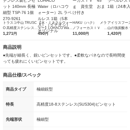
トラスコ中山 TRUSC
【水・ミネラルウォー
HAKU（ハク） メラ
アイリスフーズ
O 高精度ステンレス製
ター】LOHACO Wate
ノフォーカスＩＶ 4
山の強炭酸水 
ピンセット 140mm 長
1,271
r（ロハコウォータ
490
5ｇ 資生堂 おまけ
11,000
レス 500ml 1
1,420
円
円
円
円
極細型 TSP-76 1個 27
ー）2L ラベルレス 1
付き
本入）
0-9261
箱（5本入）（イチオ
商品説明
シ） オリジナル
●先端が細長く、鋭いピンセットです。●柔軟なバネなので長時間使
っても疲れにくいピンセットです。
商品仕様/スペック
商品タイプ
極細鋭型
特長
高精度18-8ステンレス(SUS304)ピンセット
先端形状
極細型