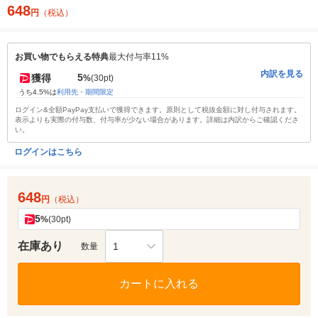
648
円
（税込）
お買い物でもらえる特典
最大付与率11%
内訳を見る
5
獲得
%
(30pt)
うち4.5%は
利用先・期間限定
ログイン&全額PayPay支払いで獲得できます。原則として税抜金額に対し付与されます。
表示よりも実際の付与数、付与率が少ない場合があります。詳細は内訳からご確認くださ
い。
ログインはこちら
648
円
（税込）
5
%
(30pt)
在庫あり
1
数量
カートに入れる