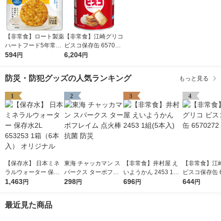
【非常食】ロート製薬
【非常食】江崎グリコ
ハートフード5年常温
ビスコ保存缶 657027
保存 おにぎり カレー
594
2 1セット(1缶×10)
6,204
円
円
風味 1個
防災・防犯グッズの人気ランキング
もっと見る
1
2
3
4
【保存水】 日本ミネ
東海 チャッカマン ス
【非常食】井村屋 え
【非常食】江
ラルウォーター 保存
パークス ターボフレ
いようかん 2453 1組
ビスコ保存缶 6
水2L 653253 1箱（6
1,463
イム 点火棒 抗菌 防災
298
(5本入)
696
2 1缶
644
円
円
円
円
本入） オリジナル
最近見た商品