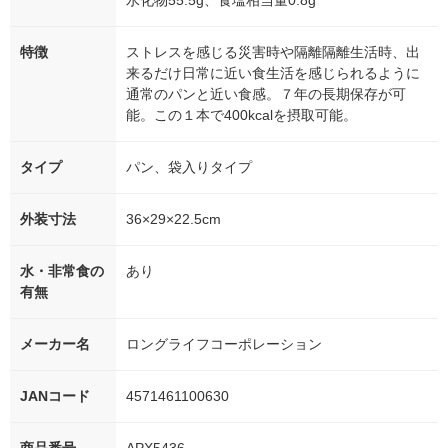
水化物55.5g、食塩相当量0.8g
特徴
ストレスを感じる災害時や隔離隔離生活時、出
来るだけ日常に近い食生活を感じられるように
通常のパンと近い食感。７年の長期保存が可
能。この１本で400kcalを摂取可能。
タイプ
パン、袋入りタイプ
外装寸法
36×29×22.5cm
水・非常食の
あり
有無
メーカー名
ロングライフコーポレーション
JANコード
4571461100630