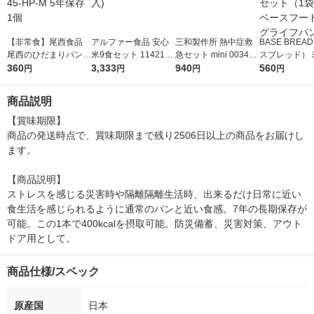
【非常食】尾西食品
アルファー食品 安心
三和製作所 熱中症救
BASE BRE
尾西のひだまりパン
米9食セット 1142178
急セット mini 003479
スブレッド）ミ
メープル 45-HP-M 5
360
0 1箱(9食入)
3,333
89 1セット
940
セット（1袋×
560
円
円
円
円
年保存 1個
スフード ロン
フパン
商品説明
【賞味期限】

商品の発送時点で、賞味期限まで残り2506日以上の商品をお届けし
ます。

【商品説明】

ストレスを感じる災害時や隔離隔離生活時、出来るだけ日常に近い
食生活を感じられるように通常のパンと近い食感。7年の長期保存が
可能。この1本で400kcalを摂取可能。防災備蓄、災害対策、アウト
ドア用として。
商品仕様/スペック
原産国
日本