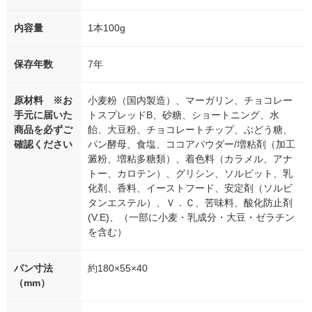
内容量
1本100g
保存年数
7年
原材料 ※お
小麦粉（国内製造）、マーガリン、チョコレー
手元に届いた
トスプレッドB、砂糖、ショートニング、水
商品を必ずご
飴、大豆粉、チョコレートチップ、ぶどう糖、
確認ください
パン酵母、食塩、ココアパウダー/増粘剤（加工
澱粉、増粘多糖類）、着色料（カラメル、アナ
トー、カロテン）、グリシン、ソルビット、乳
化剤、香料、イーストフード、安定剤（ソルビ
タンエステル）、Ｖ．Ｃ、苦味料、酸化防止剤
(V.E)、（一部に小麦・乳成分・大豆・ゼラチン
を含む）
パン寸法
約180×55×40
（mm）