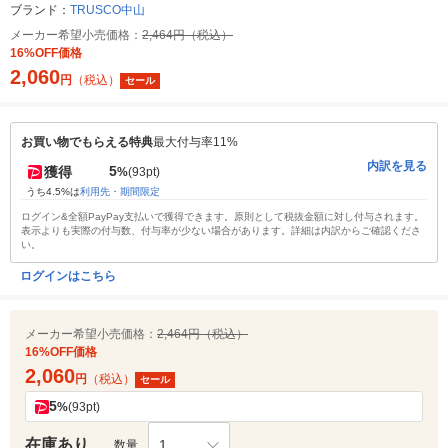
ブランド：
TRUSCO中山
メーカー希望小売価格：
2,464円（税込）
16%OFF価格
2,060
円
（税込）
セール
お買い物でもらえる特典
最大付与率11%
内訳を見る
5
獲得
%
(93pt)
うち4.5%は
利用先・期間限定
ログイン&全額PayPay支払いで獲得できます。原則として税抜金額に対し付与されます。
表示よりも実際の付与数、付与率が少ない場合があります。詳細は内訳からご確認くださ
い。
ログインはこちら
メーカー希望小売価格：
2,464円（税込）
16%OFF価格
2,060
円
（税込）
セール
5
%
(93pt)
在庫あり
1
数量