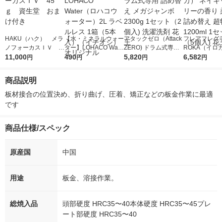
HAKU（ハク） メラ
【水・ミネラルウォー
アタックゼロ（Attack
フレアフレグラ
ノフォーカスＩＶ 4
ター】LOHACO Wate
ZERO) ドラム式専用
ROKA（イロ
5ｇ 資生堂 おまけ
11,000
r（ロハコウォータ
490
詰め替え メガジャン
5,820
イキッドリリ
6,582
円
円
円
円
付き
ー）2L ラベルレス 1
ボ 2300g 1セット（2
柔軟剤 詰め替
箱（5本入）（イチオ
個入) 洗濯洗剤 花王
大 1200ml 
商品説明
シ） オリジナル
（5個入) 花王
板材接合の位置決め、折り曲げ、圧着、矯正などの板金作業に最適
です
商品仕様/スペック
原産国
中国
用途
板金、溶接作業。
総焼入品
頭部硬度 HRC35〜40本体硬度 HRC35〜45プレ
ート部硬度 HRC35〜40