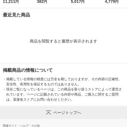
ムイオンバッテリ A-5
11,211
382
1m 併用目盛 取手付 6
5,017
4,779
円
円
円
円
9863 BL1040B 1個
5093 1個
最近見た商品
商品を閲覧すると履歴が表示されます
掲載商品の情報について
・
掲載している情報の精度には万全を期しておりますが、その内容の正確性、
安全性、有用性を保証するものではありません。
・
現在ご覧になっているページは、この商品を取り扱うストアによって運営さ
れています。ページに記載されている内容や商品、ご購入に関するご質問
は、直接各ストアにお問い合わせください。
ページトップへ
関連サイト・ヘルプ・その他