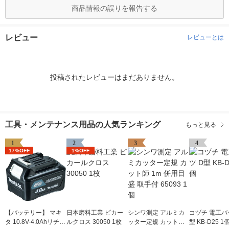
商品情報の誤りを報告する
レビュー
レビューとは
投稿されたレビューはまだありません。
工具・メンテナンス用品の人気ランキング
もっと見る
1
2
3
4
17%OFF
1%OFF
【バッテリー】 マキ
日本磨料工業 ピカー
シンワ測定 アルミカ
コヅチ 電工バ
タ 10.8V-4.0Ahリチウ
ルクロス 30050 1枚
ッター定規 カット師
型 KB-D25 1