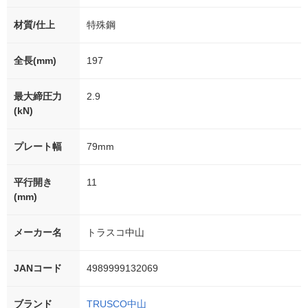
材質/仕上
特殊鋼
全長(mm)
197
最大締圧力
2.9
(kN)
プレート幅
79mm
平行開き
11
(mm)
メーカー名
トラスコ中山
JANコード
4989999132069
ブランド
TRUSCO中山