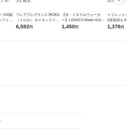
 150組
フレアフレグランス IROKA
【水・ミネラルウォータ
トイレットペー
ソフトパ
（イロカ） ネイキッドリリ
ー】LOHACO Water 410ml
3倍長持ち 6ロール 75
ィオナ オ
ーの香り 柔軟剤 詰め替え 超
1箱（20本入）ラベルレス
紙配合 スコッ
6,582
1,450
1,376
円
円
円
（10個：
特大 1200ml 1セット（5個
（イチオシ） オリジナル
パック 1セット
 オリジナ
入) 花王
ロール入）花の
ル