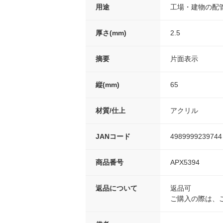
用途
工場・建物の配
厚さ(mm)
2.5
摘要
片面表示
縦(mm)
65
材質/仕上
アクリル
JANコード
4989999239744
商品番号
APX5394
返品について
返品可
ご購入の際は、