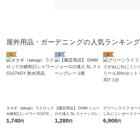
屋外用品・ガーデニングの人気ランキン
1
2
3
タカギ（takagi）ラクロック
【園芸用品】 DAIM ジョー
グリーンライフ ホー
分岐蛇口シャワー G1074GY
ロの達人 5L ストーングレー
じれにくいホースリー
散水用品
1個
mセット PRQ-30T 1
1,740
1,280
6,908
円
円
円