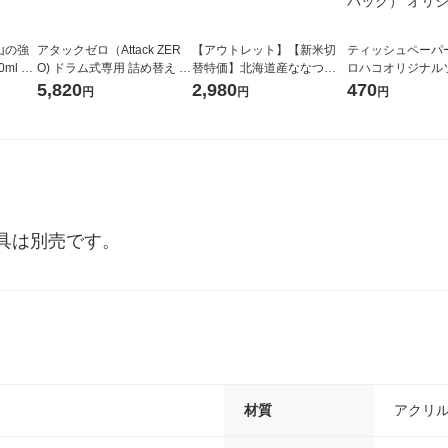
山の強
アタックゼロ（Attack ZER
【アウトレット】【新米切
ティッシュペーパー
ml 1
O) ドラム式専用 詰め替え メ
替特価】北海道産ななつぼ
ロハコオリジナル
ガジャンボ 2300g 1セット
し 無洗米 5kg 1袋 令和7年産
ックティッシュ フ
5,820
2,980
470
円
円
円
（2個入) 洗濯洗剤 花王
米 木徳神糧 オリジナル
リジナル 1セット
5個入×2パック）
ル
付具は別売です。
材質
アクリ