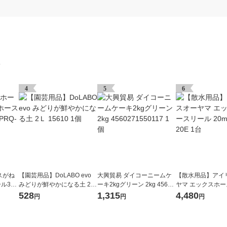
グ
4
5
6
スがね
【園芸用品】DoLABO evo
大興貿易 ダイコーニームケ
【散水用品】アイ
ル30
みどりが鮮やかになる土 2Ｌ
ーキ2kgグリーン 2kg 45602
ヤマ エックスホ
台
15610 1個
71550117 1個
20m XHR-20E 1台
528
1,315
4,480
円
円
円