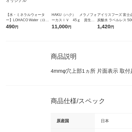
【水・ミネラルウォータ
HAKU（ハク） メラノフォ
アイリスフーズ 富士
ー】LOHACO Water（ロハ
ーカスＩＶ 45ｇ 資生
炭酸水 ラベルレス 500
コウォーター）2L ラベルレ
堂 おまけ付き
箱（24本入）
490
11,000
1,420
円
円
円
ス 1箱（5本入）（イチオ
シ） オリジナル
商品説明
4mmφ穴上部1ヵ所 片面表示 取
商品仕様/スペック
原産国
日本