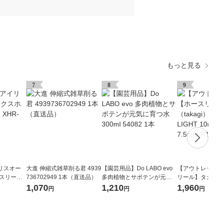
もっと見る
7
8
9
リスオー
大進 伸縮式雑草削る君 4939
【園芸用品】Do LABO evo
【アウトレット
ースリール
736702949 1本（直送品）
多肉植物とサボテンが元気
リール】タカギ（
に育つ水 300ml 54082 1本
ーロラLIGHT 1
1,070
1,210
1,960
円
円
円
5mm R1410NB