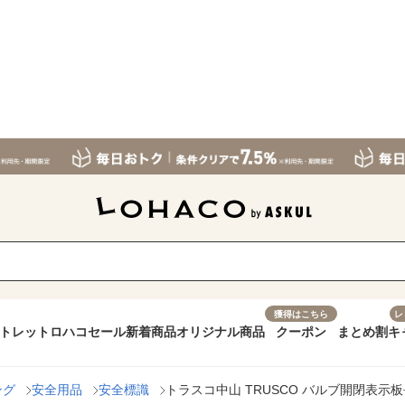
獲得はこちら
レ
トレット
ロハコセール
新着商品
オリジナル商品
クーポン
まとめ割
キ
ング
安全用品
安全標識
トラスコ中山 TRUSCO バルブ開閉表示板長角型 