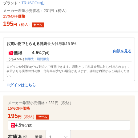
ブランド：
TRUSCO中山
メーカー希望小売価格：
231円（税込）
15%OFF価格
195
円
（税込）
セール
お買い物でもらえる特典
最大付与率15.5%
内訳を見る
4.5
獲得
%
(7pt)
うち4.5%は
利用先・期間限定
ログイン&全額PayPay支払いで獲得できます。原則として税抜金額に対し付与されます。
表示よりも実際の付与数、付与率が少ない場合があります。詳細は内訳からご確認くださ
い。
ログインはこちら
メーカー希望小売価格：
231円（税込）
15%OFF価格
195
円
（税込）
セール
4.5
%
(7pt)
在庫あり
1
数量