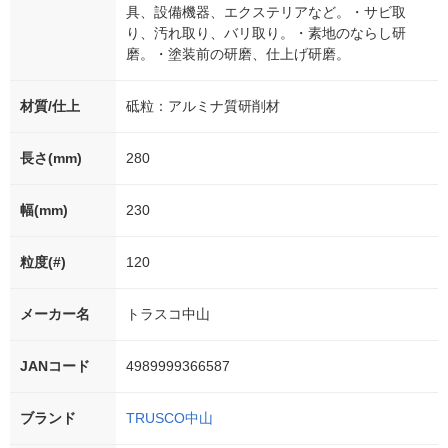
具、設備機器、エクステリアなど。・サビ取
り、汚れ取り、バリ取り。・素地のならし研
磨。・塗装前の研磨、仕上げ研磨。
材質/仕上
砥粒：アルミナ質研削材
長さ(mm)
280
幅(mm)
230
粒度(#)
120
メーカー名
トラスコ中山
JANコード
4989999366587
ブランド
TRUSCO中山