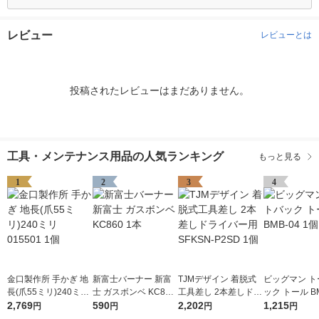
レビュー
レビューとは
投稿されたレビューはまだありません。
工具・メンテナンス用品の人気ランキング
もっと見る
1
2
3
4
金口製作所 手かぎ 地
新富士バーナー 新富
TJMデザイン 着脱式
ビッグマン ト
長(爪55ミリ)240ミリ
士 ガスボンベ KC860
工具差し 2本差しドラ
ック トール BM
015501 1個
2,769
1本
590
イバー用 SFKSN-P2S
2,202
個
1,215
円
円
円
円
D 1個