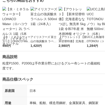
こちらの商品もおすすめ
【水・ミネラルウォー
アイリスフーズ 富士
【アウトレット】【新
UCC上島珈琲 
ター】LOHACO Wate
山の強炭酸水 ラベル
米切替特価】北海道産
OTONOU（
r（ロハコウォータ
490
レス 500ml 1箱（24
1,420
ななつぼし 無洗米 5k
2,980
ウ） by BLAC
1,284
円
円
円
円
ー）2L ラベルレス 1
本入）
g 1袋 令和7年産 米 木
00ml 1セッ
箱（5本入）（イチオ
徳神糧 オリジナル
商品説明
シ） オリジナル
粒度P1500、P2000は手作業分野におけるグルー布シートの最細粒
度です。
商品仕様/スペック
原産国
日本
用途
車輌、船舶、構造用鋼材、金属製家具、鋼製家