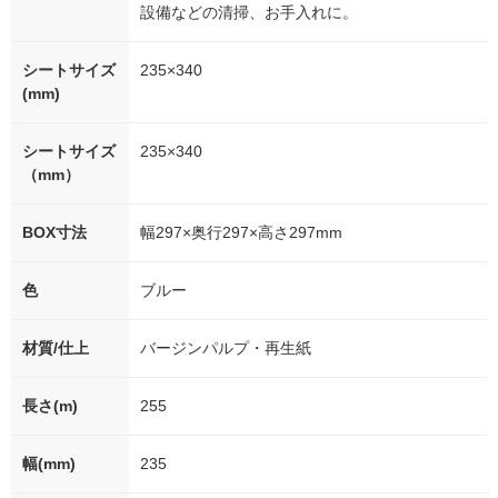
設備などの清掃、お手入れに。
シートサイズ
235×340
(mm)
シートサイズ
235×340
（mm）
BOX寸法
幅297×奥行297×高さ297mm
色
ブルー
材質/仕上
バージンパルプ・再生紙
長さ(m)
255
幅(mm)
235