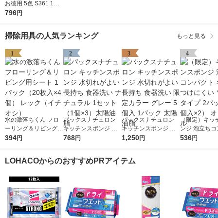
お徳用 5色 S361 1パ
ック（10枚入）
796
円
掃除用具の人気ランキング
もっと見る
1
2
3
4
水の激落ちくん フロ
パックスナチュロン
パックスナチュロン
（限定）キッ
ーリング＆リビング用
キッチンスポンジ 水
キッチンスポンジ 水
ンジ 泡立ちコ
シート 1パック（20枚
394
切れがよい 長持ち 食
768
切れがよい 長持ち 食
1,250
ト キズをつけ
536
円
円
円
円
入×4個） レック（イ
器洗い ナチュラル 1
器洗い 限定カラー グ
ソフトタイプ 
チオシ）
セット（1個×3）太陽
レー 5個入 1パック 太
（2個入×2）
LOHACOからのおすすめPRアイテム
油脂
陽油脂
ル