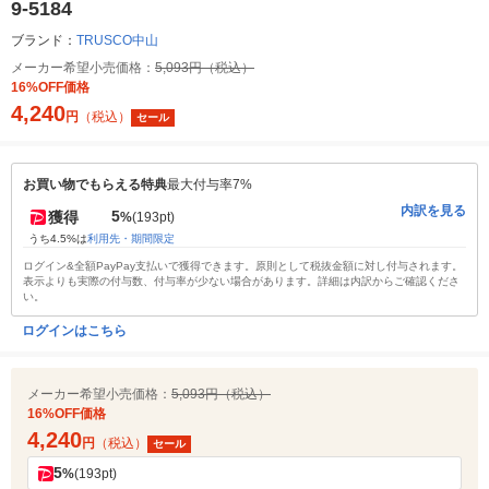
9-5184
ブランド：
TRUSCO中山
メーカー希望小売価格：
5,093円（税込）
16%OFF価格
4,240
円
（税込）
セール
お買い物でもらえる特典
最大付与率7%
内訳を見る
5
獲得
%
(193pt)
うち4.5%は
利用先・期間限定
ログイン&全額PayPay支払いで獲得できます。原則として税抜金額に対し付与されます。
表示よりも実際の付与数、付与率が少ない場合があります。詳細は内訳からご確認くださ
い。
ログインはこちら
メーカー希望小売価格：
5,093円（税込）
16%OFF価格
4,240
円
（税込）
セール
5
%
(193pt)