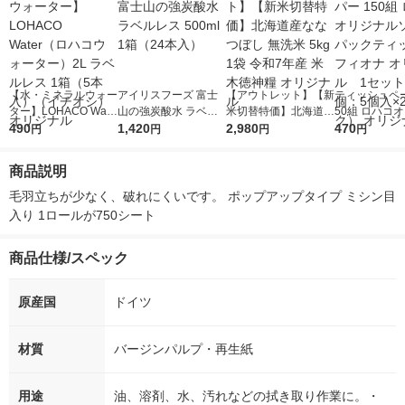
【水・ミネラルウォー
アイリスフーズ 富士
【アウトレット】【新
ティッシュペー
ター】LOHACO Wate
山の強炭酸水 ラベル
米切替特価】北海道産
50組 ロハコ
r（ロハコウォータ
490
レス 500ml 1箱（24
1,420
ななつぼし 無洗米 5k
2,980
ルソフトパッ
470
円
円
円
円
ー）2L ラベルレス 1
本入）
g 1袋 令和7年産 米 木
シュ フィオナ
箱（5本入）（イチオ
徳神糧 オリジナル
ナル 1セット
商品説明
シ） オリジナル
個：5個入×2
オリジナル
毛羽立ちが少なく、破れにくいです。 ポップアップタイプ ミシン目
入り 1ロールが750シート
商品仕様/スペック
原産国
ドイツ
材質
バージンパルプ・再生紙
用途
油、溶剤、水、汚れなどの拭き取り作業に。・