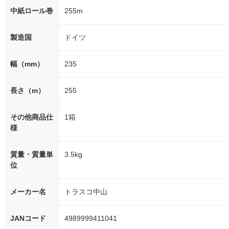
中紙ロール巻
255m
製造国
ドイツ
幅（mm）
235
長さ（m）
255
その他商品仕
1箱
様
質量・質量単
3.5kg
位
メーカー名
トラスコ中山
JANコード
4989999411041