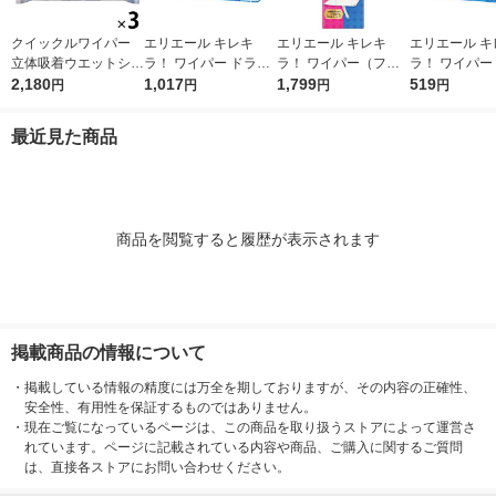
クイックルワイパー
エリエール キレキ
エリエール キレキ
エリエール キ
立体吸着ウエットシー
ラ！ ワイパー ドライ
ラ！ ワイパー（フロ
ラ！ ワイパー
ト ストロング ガンコ
2,180
×ウエットシート 1パ
1,017
ーリングワイパー）
1,799
×ウエットシー
519
円
円
円
円
な油汚れ・ニオイ対応
ック（32枚入） 大王
本体 1個 大王製紙
ック（16枚入
1セット（12枚入×3パ
製紙
製紙
最近見た商品
ック） 花王
商品を閲覧すると履歴が表示されます
掲載商品の情報について
・
掲載している情報の精度には万全を期しておりますが、その内容の正確性、
安全性、有用性を保証するものではありません。
・
現在ご覧になっているページは、この商品を取り扱うストアによって運営さ
れています。ページに記載されている内容や商品、ご購入に関するご質問
は、直接各ストアにお問い合わせください。