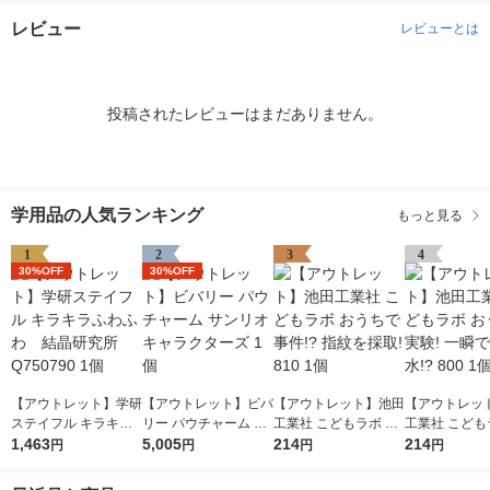
レビュー
レビューとは
投稿されたレビューはまだありません。
学用品の人気ランキング
もっと見る
1
2
3
4
30%OFF
30%OFF
【アウトレット】学研
【アウトレット】ビバ
【アウトレット】池田
【アウトレッ
ステイフル キラキラ
リー パウチャーム サ
工業社 こどもラボ お
工業社 こども
ふわふわ 結晶研究所
1,463
ンリオキャラクターズ
5,005
うちで事件!? 指紋を
214
うちで実験! 
214
円
円
円
円
Q750790 1個
1個
採取! 810 1個
る水!? 800 1