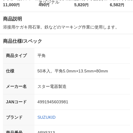
5ｇ 資生堂 おまけ
11,000
r（ロハコウォータ
490
詰め替え メガジャン
5,820
イキッドリリ
6,582
円
円
円
円
付き
ー）2L ラベルレス 1
ボ 2300g 1セット（2
柔軟剤 詰め替
箱（5本入）（イチオ
個入) 洗濯洗剤 花王
大 1200ml 
商品説明
シ） オリジナル
（5個入) 花王
溶接用ケガキ用石筆。鉄などのマーキング作業に使用します。
商品仕様/スペック
商品タイプ
平角
仕様
50本入。平角5.0mm×13.5mm×80mm
メーカー名
スター電器製造
JANコード
4991945603981
ブランド
SUZUKID
商品番号
APX5313