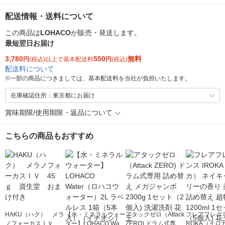
配送情報・送料について
この商品は
LOHACO
が販売・発送します。
最短翌日お届け
3,780
550
無料
円
(税込)以上で基本配送料
円
(税込)
配送料について
※
一部の商品につきましては、基本配送料を当社が負担いたします。
在庫確認住所：東京都にお届け
賞味期限/使用期限・返品について
こちらの商品もおすすめ
HAKU（ハク） メラ
【水・ミネラルウォー
アタックゼロ（Attack
フレアフレグラ
ノフォーカスＩＶ 4
ター】LOHACO Wate
ZERO) ドラム式専用
ROKA（イロ