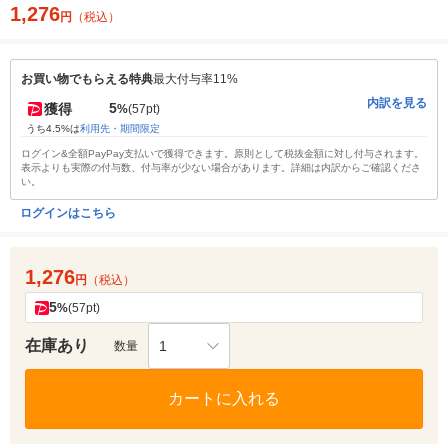
1,276
円
（税込）
お買い物でもらえる特典
最大付与率11%
内訳を見る
5
獲得
%
(57pt)
うち4.5%は
利用先・期間限定
ログイン&全額PayPay支払いで獲得できます。原則として税抜金額に対し付与されます。
表示よりも実際の付与数、付与率が少ない場合があります。詳細は内訳からご確認くださ
い。
ログインはこちら
1,276
円
（税込）
5
%
(57pt)
在庫あり
1
数量
カートに入れる