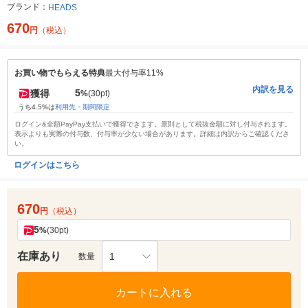
ブランド：
HEADS
670
円
（税込）
お買い物でもらえる特典
最大付与率11%
内訳を見る
5
獲得
%
(30pt)
うち4.5%は
利用先・期間限定
ログイン&全額PayPay支払いで獲得できます。原則として税抜金額に対し付与されます。
表示よりも実際の付与数、付与率が少ない場合があります。詳細は内訳からご確認くださ
い。
ログインはこちら
670
円
（税込）
5
%
(30pt)
在庫あり
1
数量
カートに入れる