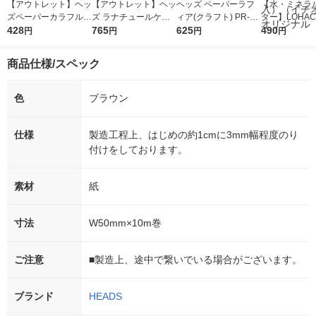
【アウトレット】ヘッ
【アウトレット】ヘッ
ヘッズ ペーパーラフ
【水・ミネラ
ズペーパーカラフルフ
ズ ラナチュールケー
ィア(クラフト) PR-KF
ター】LOHACO
ルリールーM/ピンク
428
キピック/ピンク-1 LN
765
1巻
625
r（ロハコウォ
490
円
円
円
円
ー3 1袋（36本入）
-PC1 1パック(100枚)
ー）2L ラベル
箱（5本入）
商品仕様/スペック
シ） オリジナ
色
ブラウン
仕様
製造工程上、はじめの約1cmに3mm幅程度のり
付けをしております。
素材
紙
寸法
W50mm×10m巻
ご注意
■製造上、途中で繋いでいる場合がございます。
ブランド
HEADS