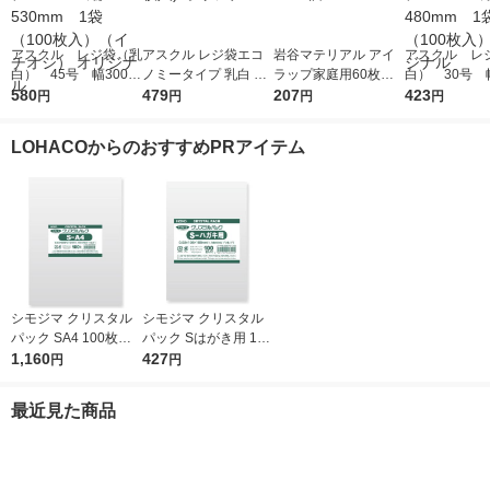
アスクル レジ袋（乳
アスクル レジ袋エコ
岩谷マテリアル アイ
アスクル レ
白） 45号 幅300m
ノミータイプ 乳白 45
ラップ家庭用60枚入
白） 30号 幅
m×マチ140mm×縦53
580
号 1袋(100枚入) オリ
479
り I-WRAP-HT 1個
207
m×マチ130m
423
円
円
円
円
0mm 1袋（100枚
ジナル
0mm 1袋（1
入）（イチオシ） オ
入） オリジ
LOHACOからのおすすめPRアイテム
リジナル
シモジマ クリスタル
シモジマ クリスタル
パック SA4 100枚入 6
パック Sはがき用 100
739200 1袋(100枚入)
1,160
枚入 6751700 1袋(10
427
円
円
0枚入)
最近見た商品