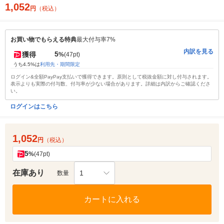
1,052
円
（税込）
お買い物でもらえる特典
最大付与率7%
内訳を見る
5
獲得
%
(47pt)
うち4.5%は
利用先・期間限定
ログイン&全額PayPay支払いで獲得できます。原則として税抜金額に対し付与されます。
表示よりも実際の付与数、付与率が少ない場合があります。詳細は内訳からご確認くださ
い。
ログインはこちら
1,052
円
（税込）
5
%
(47pt)
在庫あり
1
数量
カートに入れる