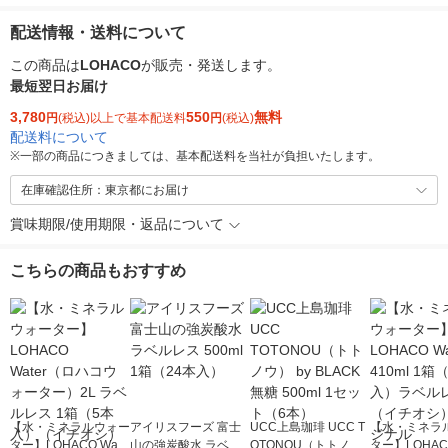
配送情報・送料について
この商品は
LOHACO
が販売・発送します。
最短翌日お届け
3,780
550
無料
円
(税込)以上で基本配送料
円
(税込)
配送料について
※
一部の商品につきましては、基本配送料を当社が負担いたします。
在庫確認住所：東京都にお届け
賞味期限/使用期限・返品について
こちらの商品もおすすめ
【水・ミネラルウォー
アイリスフーズ 富士
UCC上島珈琲 UCC T
【水・ミネラ
ター】LOHACO Wate
山の強炭酸水 ラベル
OTONOU（トトノ
ター】LOHACO