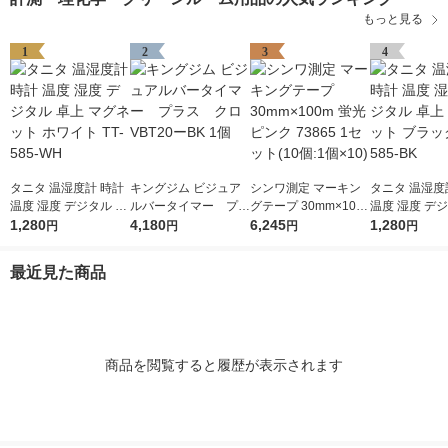
もっと見る
1
2
3
4
タニタ 温湿度計 時計
キングジム ビジュア
シンワ測定 マーキン
タニタ 温湿度
温度 湿度 デジタル 卓
ルバータイマー プラ
グテープ 30mm×100
温度 湿度 デジ
上 マグネット ホワイ
1,280
ス クロ VBT20ーBK
4,180
m 蛍光ピンク 73865
6,245
上 マグネット
1,280
円
円
円
円
ト TT-585-WH
1個
1セット(10個:1個×10)
ク TT-585-BK
最近見た商品
商品を閲覧すると履歴が表示されます