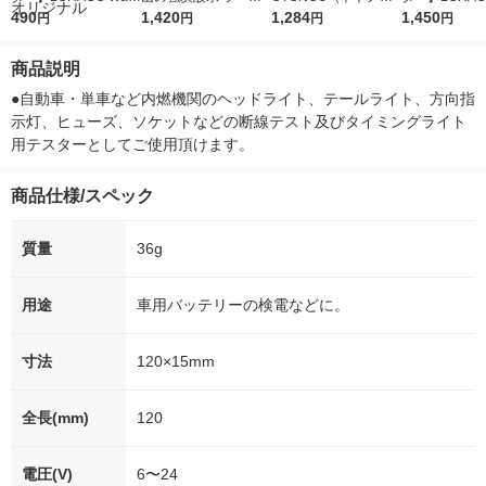
r（ロハコウォータ
490
レス 500ml 1箱（24
1,420
ウ） by BLACK無糖 5
1,284
r 410ml 1箱
1,450
円
円
円
円
ー）2L ラベルレス 1
本入）
00ml 1セット（6本）
入）ラベルレ
箱（5本入）（イチオ
オシ） オリジ
商品説明
シ） オリジナル
●自動車・単車など内燃機関のヘッドライト、テールライト、方向指
示灯、ヒューズ、ソケットなどの断線テスト及びタイミングライト
用テスターとしてご使用頂けます。
商品仕様/スペック
質量
36g
用途
車用バッテリーの検電などに。
寸法
120×15mm
全長(mm)
120
電圧(V)
6〜24