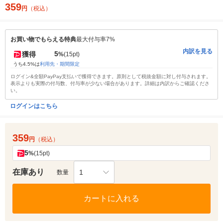
359
円
（税込）
お買い物でもらえる特典
最大付与率7%
内訳を見る
5
獲得
%
(15pt)
うち4.5%は
利用先・期間限定
ログイン&全額PayPay支払いで獲得できます。原則として税抜金額に対し付与されます。
表示よりも実際の付与数、付与率が少ない場合があります。詳細は内訳からご確認くださ
い。
ログインはこちら
359
円
（税込）
5
%
(15pt)
在庫あり
1
数量
カートに入れる