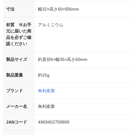
寸法
幅32×高さ60×径6mm
材質 ※お手
アルミニウム
元に届いた商
品を必ずご確
認ください
製品サイズ
約直径6×幅35×高さ60mm
製品重量
約15g
ブランド
角利産業
メーカー名
角利産業
JANコード
4969402759809