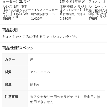
【水・ミネラルウォー
アイリスフーズ 富士
【アウトレット】【新
ティッシュペー
ター】LOHACO Wate
山の強炭酸水 ラベル
米切替特価】北海道産
50組 ロハコ
r（ロハコウォータ
490
レス 500ml 1箱（24
1,420
ななつぼし 無洗米 5k
2,980
ルソフトパッ
470
円
円
円
円
ー）2L ラベルレス 1
本入）
g 1袋 令和7年産 米 木
シュ フィオナ
箱（5本入）（イチオ
徳神糧 オリジナル
ナル 1セット
商品説明
シ） オリジナル
個：5個入×2
オリジナル
ちょとしたところに使えるファッションカラビナ。
商品仕様/スペック
カラー
黒
材質
アルミニウム
質量
約15g
注意事項
※アクセサリー用のカラビナです。登山用には
使用できません