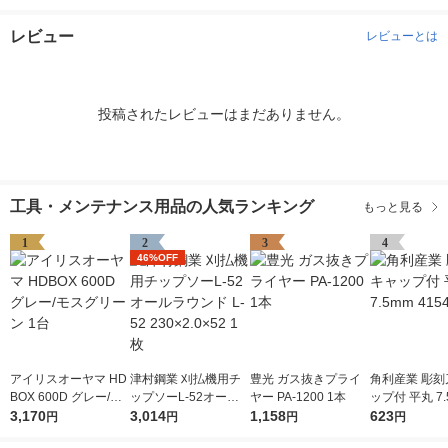
レビュー
レビューとは
投稿されたレビューはまだありません。
工具・メンテナンス用品の人気ランキング
もっと見る
1
2
3
4
46%OFF
アイリスオーヤマ HD
津村鋼業 刈払機用チ
豊光 ガス抜きプライ
角利産業 彫刻
BOX 600D グレー/モ
ップソーL-52オール
ヤー PA-1200 1本
ップ付 平丸 7.
スグリーン 1台
3,170
ラウンド L-52 230×2.
3,014
1,158
541 1個
623
円
円
円
円
0×52 1枚