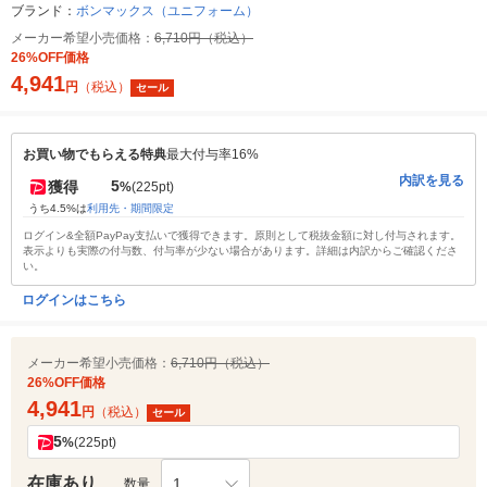
ブランド：
ボンマックス（ユニフォーム）
メーカー希望小売価格：
6,710円（税込）
26%OFF価格
4,941
円
（税込）
セール
お買い物でもらえる特典
最大付与率16%
内訳を見る
5
獲得
%
(225pt)
うち4.5%は
利用先・期間限定
ログイン&全額PayPay支払いで獲得できます。原則として税抜金額に対し付与されます。
表示よりも実際の付与数、付与率が少ない場合があります。詳細は内訳からご確認くださ
い。
ログインはこちら
メーカー希望小売価格：
6,710円（税込）
26%OFF価格
4,941
円
（税込）
セール
5
%
(225pt)
在庫あり
1
数量