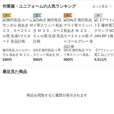
作業服・ユニフォームの人気ランキング
もっと見る
1
2
3
4
無印良品 ルームサン
SALE 無印良品 イ草
SALE 無印良品 マラ
【アウトレッ
ダル 前あき Ｍ ２３．
スリッパ 前あき Ｍ ２
イ草スリッパ 前あき
電工 ねじクラ
５〜２５ｃｍ用 生成×
590
３．５〜２５ｃｍ用
990
Ｍ ２３．５〜２５ｃ
990
-43-JAN-BP 
4,511
円
円
円
円
マスタード 良品計画
生成 良品計画
ｍ用 チャコールグレ
ー 良品計画
最近見た商品
商品を閲覧すると履歴が表示されます