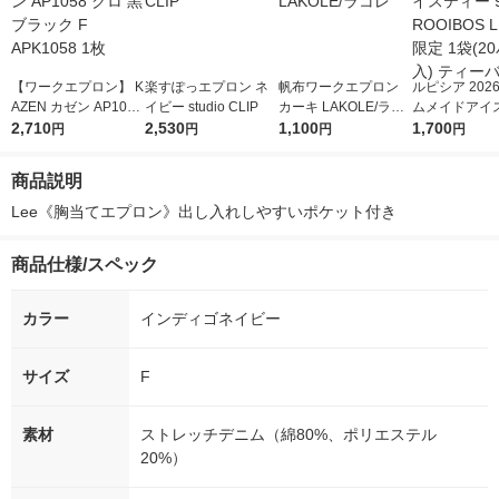
【ワークエプロン】 K
楽すぽっエプロン ネ
帆布ワークエプロン
ルピシア 202
AZEN カゼン AP1058
イビー studio CLIP
カーキ LAKOLE/ラコ
ムメイドアイ
クロ 黒 ブラック F AP
2,710
2,530
レ
1,100
9219 ROOIB
1,700
円
円
円
円
K1058 1枚
ON 限定 1袋(
グ入) ティー
商品説明
Lee《胸当てエプロン》出し入れしやすいポケット付き
商品仕様/スペック
カラー
インディゴネイビー
サイズ
F
素材
ストレッチデニム（綿80%、ポリエステル
20%）