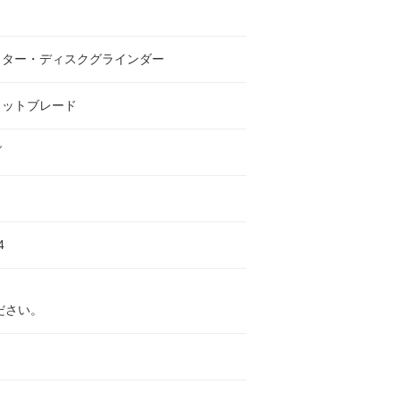
ッター・ディスクグラインダー
リットブレード
ブ
4
ださい。