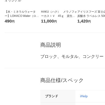
【水・ミネラルウォータ
HAKU（ハク） メラノフォ
アイリスフーズ 富士
ー】LOHACO Water（ロハ
ーカスＩＶ 45ｇ 資生
炭酸水 ラベルレス 500
コウォーター）2L ラベルレ
堂 おまけ付き
箱（24本入）
490
11,000
1,420
円
円
円
ス 1箱（5本入）（イチオ
シ） オリジナル
商品説明
ブロック、モルタル、コンクリート
商品仕様/スペック
ブランド
iHelp