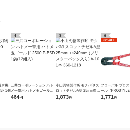
グ
4
5
6
30%OFF
砥ぎ機
三共コーポレーション ハト
小山刃物製作所 モクバ印 ス
フローバル プロ
35F 1個
メ一撃用 ハトメ玉ゴールド
ロットチゼルA型 25mm巾×2
ール（PROSTYLE
2500 P-BSD 1袋(12組入)
40mm (ブリスターパック入
ボルトクリッパー 30
464
1,873
1,771
円
円
円
り) A-16 1本 360-1218
2BC 1個（直送品