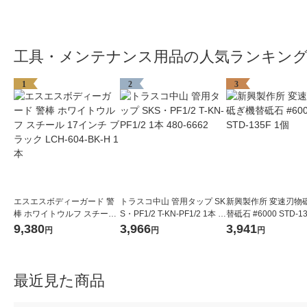
工具・メンテナンス用品の人気ランキン
1
2
3
エスエスボディーガード 警
トラスコ中山 管用タップ SK
新興製作所 変速刃物
棒 ホワイトウルフ スチール
S・PF1/2 T-KN-PF1/2 1本 4
替砥石 #6000 STD-1
17インチ ブラック LCH-604
80-6662
9,380
3,966
3,941
円
円
円
-BK-H 1本
最近見た商品