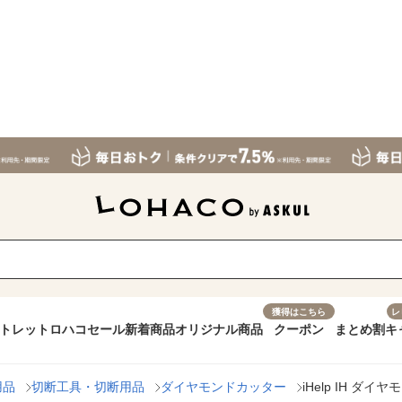
獲得はこちら
レ
トレット
ロハコセール
新着商品
オリジナル商品
クーポン
まとめ割
キ
用品
切断工具・切断用品
ダイヤモンドカッター
iHelp IH ダイ