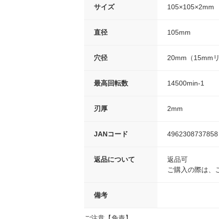
サイズ
105×105×2mm
直径
105mm
穴径
20mm（15mm
最高回転数
14500min-1
刃厚
2mm
JANコード
4962308737858
返品について
返品可
ご購入の際は、
備考
ご注意【免責】