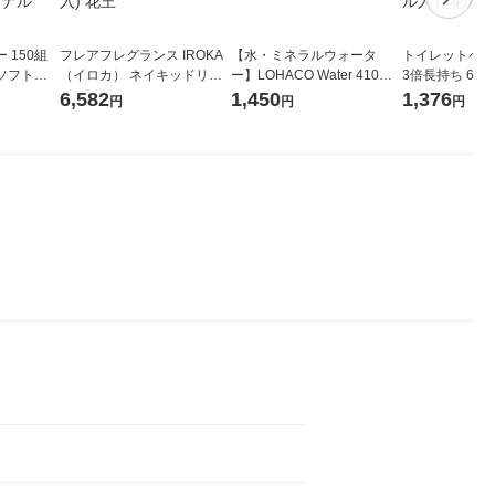
 150組
フレアフレグランス IROKA
【水・ミネラルウォータ
トイレットペー
ソフトパ
（イロカ） ネイキッドリリ
ー】LOHACO Water 410ml
3倍長持ち 6ロール 75
ィオナ オ
ーの香り 柔軟剤 詰め替え 超
1箱（20本入）ラベルレス
紙配合 スコッ
6,582
1,450
1,376
円
円
円
（10個：
特大 1200ml 1セット（5個
（イチオシ） オリジナル
パック 1セット
 オリジナ
入) 花王
ロール入）花の