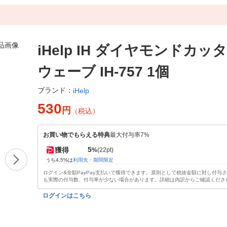
iHelp IH ダイヤモンドカッタ
ウェーブ IH-757 1個
ブランド：
iHelp
530
円
（税込）
お買い物でもらえる特典
最大付与率7%
5
獲得
%
(22pt)
うち4.5%は
利用先・期間限定
ログイン&全額PayPay支払いで獲得できます。原則として税抜金額に対し付与
も実際の付与数、付与率が少ない場合があります。詳細は内訳からご確認くださ
ログインはこちら