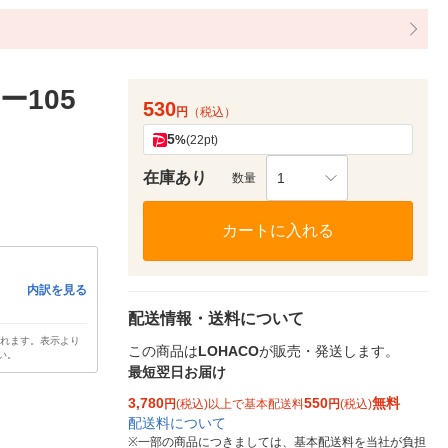
ー105
530
円
（税込）
5
%
(22pt)
在庫あり
1
数量
カートに入れる
内訳を見る
配送情報・送料について
されます。表示より
この商品は
LOHACO
が販売・発送します。
い。
最短翌日お届け
3,780
550
無料
円
(税込)以上で基本配送料
円
(税込)
配送料について
※
一部の商品につきましては、基本配送料を当社が負担