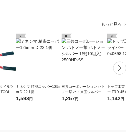
もっと見る
7
8
9
スタイルツ
ミネシマ 精密ニッパー125m
三共コーポレーション ハト
トップ工業 コ
 TOOL）
m D-22 1個
メ一撃 ハトメ玉シルバー 1
ー TRD-45 040
0 GK-1
袋(10組入) 2500HP-SSL
1,593
1,257
1,142
円
円
円
）