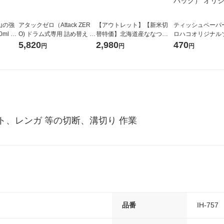
山の強
アタックゼロ（Attack ZER
【アウトレット】【新米切
ティッシュペーパー
ml 1
O) ドラム式専用 詰め替え メ
替特価】北海道産ななつぼ
ロハコオリジナル
ガジャンボ 2300g 1セット
し 無洗米 5kg 1袋 令和7年産
ックティッシュ フ
5,820
2,980
470
円
円
円
（2個入) 洗濯洗剤 花王
米 木徳神糧 オリジナル
リジナル 1セット
5個入×2パック）
ル
、レンガ 等の切断、溝切り 作業
品番
IH-757