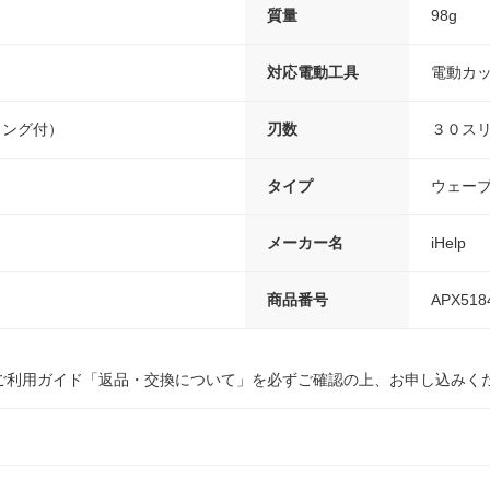
質量
98g
対応電動工具
電動カ
リング付）
刃数
３０ス
タイプ
ウェー
メーカー名
iHelp
商品番号
APX518
ご利用ガイド「返品・交換について」を必ずご確認の上、お申し込みく