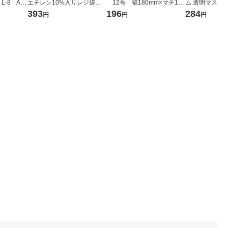
L-8 A3
エチレン10%入りレジ袋
12号 幅180mm×マチ110
ム 透明マスキン
袋（100
（乳白）30号 1袋（100枚
mm×縦380mm 1袋（100
DA（ソーダ）フ
393
196
284
円
円
円
社 セイ
入） オリジナル
枚入） オリジナル
mm CMT15-01