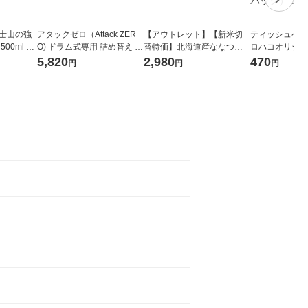
富士山の強
アタックゼロ（Attack ZER
【アウトレット】【新米切
ティッシュペーパ
00ml 1
O) ドラム式専用 詰め替え メ
替特価】北海道産ななつぼ
ロハコオリジナ
ガジャンボ 2300g 1セット
し 無洗米 5kg 1袋 令和7年産
ックティッシュ
5,820
2,980
470
円
円
円
（2個入) 洗濯洗剤 花王
米 木徳神糧 オリジナル
リジナル 1セ
5個入×2パック
ル