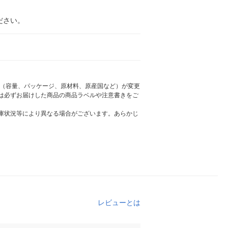
ださい。
様（容量、パッケージ、原材料、原産国など）が変更
は必ずお届けした商品の商品ラベルや注意書きをご
庫状況等により異なる場合がございます。あらかじ
レビューとは