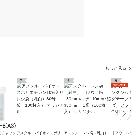
もっと見る
7
8
9
30%OFF
（チャック
アスクル バイオマスポリ
アスクル レジ袋（乳白）
【アウトレット