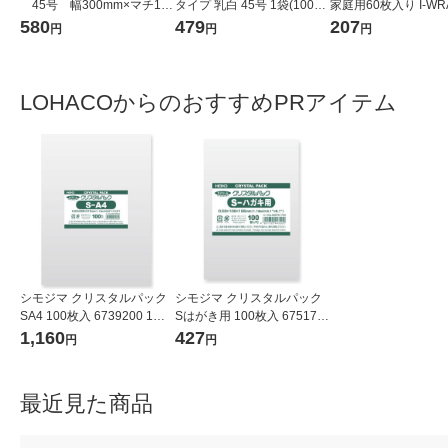
45号 幅300mm×マチ140
タイプ 乳白 45号 1袋(100枚
家庭用60枚入り I-WR
mm×縦530mm 1袋（100
入) オリジナル
1個
580
479
207
円
円
円
枚入）（イチオシ） オリジ
ナル
LOHACOからのおすすめPRアイテム
シモジマ クリスタルパック
シモジマ クリスタルパック
SA4 100枚入 6739200 1袋
Sはがき用 100枚入 675170
(100枚入)
0 1袋(100枚入)
1,160
427
円
円
最近見た商品