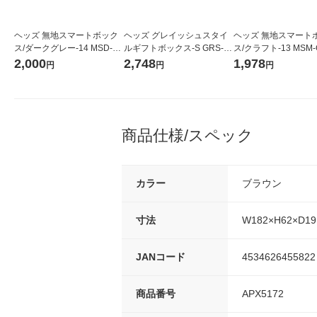
ヘッズ 無地スマートボック
ヘッズ グレイッシュスタイ
ヘッズ 無地スマート
ス/ダークグレー-14 MSD-G
ルギフトボックス-S GRS-G
ス/クラフト-13 MSM-
B14 1個(10枚)
S 1パック(10枚)
1パック(10枚)
2,000
2,748
1,978
円
円
円
商品仕様/スペック
カラー
ブラウン
寸法
W182×H62×D1
JANコード
4534626455822
商品番号
APX5172