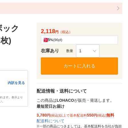
ボック
2,118
円
（税込）
0枚)
5
%
(96pt)
在庫あり
1
数量
カートに入れる
内訳を見る
配送情報・送料について
されます。表示より
この商品は
LOHACO
が販売・発送します。
い。
最短翌日お届け
3,780
550
無料
円
(税込)以上で基本配送料
円
(税込)
配送料について
※
一部の商品につきましては、基本配送料を当社が負担