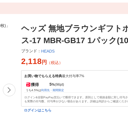
ヘッズ 無地ブラウンギフト
ス-17 MBR-GB17 1パック(1
ブランド：
HEADS
2,118
円
（税込）
お買い物でもらえる特典
最大付与率7%
5
獲得
%
(96pt)
うち4.5%は
利用先・期間限定
ログイン&全額PayPay支払いで獲得できます。原則として税抜金額に対し付与
も実際の付与数、付与率が少ない場合があります。詳細は内訳からご確認くださ
ログインはこちら