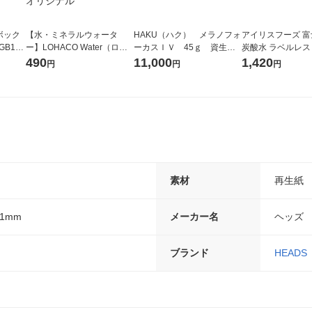
ボック
【水・ミネラルウォータ
HAKU（ハク） メラノフォ
アイリスフーズ 
GB13
ー】LOHACO Water（ロハ
ーカスＩＶ 45ｇ 資生
炭酸水 ラベルレス 5
コウォーター）2L ラベルレ
堂 おまけ付き
箱（24本入）
490
11,000
1,420
円
円
円
ス 1箱（5本入）（イチオ
シ） オリジナル
素材
再生紙
91mm
メーカー名
ヘッズ
ブランド
HEADS