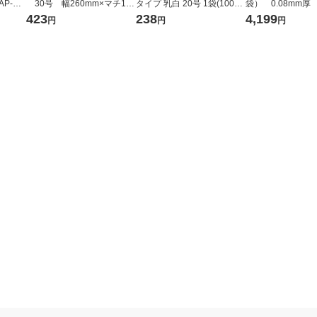
AP-HT
30号 幅260mm×マチ130
タイプ 乳白 20号 1袋(100枚
袋） 0.08mm厚 
mm×縦480mm 1袋（100
入) オリジナル
340×480mm 1
423
238
4,199
円
円
円
枚入） オリジナル
枚入） 生産日本
ニチ