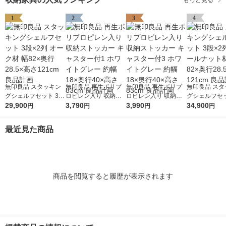
1
2
3
4
無印良品 スタッキン
無印良品 再生ポリプ
無印良品 再生ポリプ
無印良品 スタ
グシェルフセット 3段
ロピレン入り 収納ス
ロピレン入り 収納ス
グシェルフセッ
×2列 オーク材 幅82×
29,900
トッカー キャスター
3,790
トッカー キャスター
3,990
×2列 ウォー
34,900
円
円
円
円
奥行28.5×高さ121cm
付1 ホワイトグレー
付3 ホワイトグレー
材 幅82×奥行2
良品計画
約幅18×奥行40×高さ
約幅18×奥行40×高さ
さ121cm 良
最近見た商品
83cm 良品計画
83cm 良品計画
商品を閲覧すると履歴が表示されます