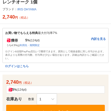
レンチオーク 1個
ブランド：
IRIS OHYAMA
2,740
円
（税込）
お買い物でもらえる特典
最大付与率7%
内訳を見る
5
獲得
%
(124pt)
うち4.5%は
利用先・期間限定
ログイン&全額PayPay支払いで獲得できます。原則として税抜金額に対し付与されます。
表示よりも実際の付与数、付与率が少ない場合があります。詳細は内訳からご確認くださ
い。
ログインはこちら
2,740
円
（税込）
5
%
(124pt)
在庫あり
1
数量