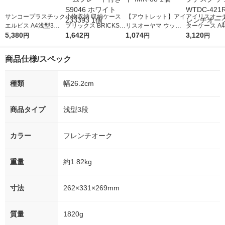
サンコープラスチック
小物収納 収納ケース
【アウトレット】アイ
アイリスオーヤ
エルピス A4浅型3段ク
ブリックス BRICKS 3
リスオーヤマ ウッデ
ターケース A4
リア 2台 A4 A-403 W
5,380
50 ワイド L 仕切り付
1,642
ィバスケット浅型 ホ
1,074
ース 卓上収納
3,120
円
円
円
円
き ネームプレート付
ワイト IMK-38 1個
トップデスク 
き S9046 ホワイト 23
ト WTDC-42
商品仕様/スペック
3393 1個
ンチオーク 1
種類
幅26.2cm
商品タイプ
浅型3段
カラー
フレンチオーク
重量
約1.82kg
寸法
262×331×269mm
質量
1820g