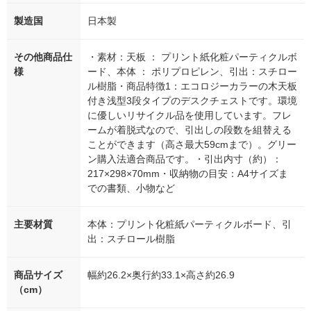
製造国
日本製
その他商品仕
・素材：天板 ： プリント紙化粧パーティクルボ
様
ード、本体 ： ポリプロピレン、引出：スチロー
ル樹脂・商品特徴1：エコロジーカラーの木天板
付き浅型3段タイプのデスクチェストです。環境
に優しいリサイクル品を使用しています。フレ
ームが着脱式なので、引出しの段数を組替える
ことができます（高さ最大59cmまで）。グリー
ン購入法適合商品です。・引出内寸（約）：
217×298×70mm・収納物の目安：A4サイズま
での書類、小物など
主要材質
本体：プリント化粧紙パーティクルボード、引
出：スチロール樹脂
商品サイズ
幅約26.2×奥行約33.1×高さ約26.9
（cm）