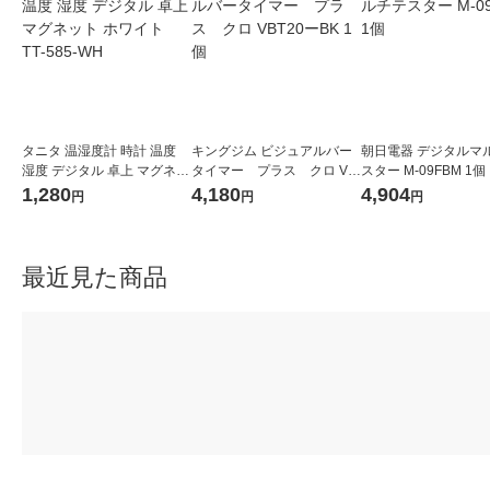
タニタ 温湿度計 時計 温度
キングジム ビジュアルバー
朝日電器 デジタルマ
湿度 デジタル 卓上 マグネッ
タイマー プラス クロ VB
スター M-09FBM 1個
ト ホワイト TT-585-WH
T20ーBK 1個
1,280
4,180
4,904
円
円
円
最近見た商品