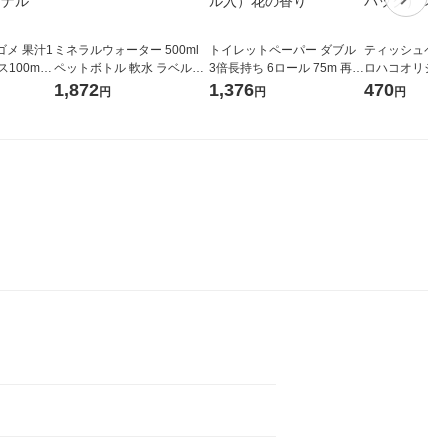
メ 果汁1
ミネラルウォーター 500ml
トイレットペーパー ダブル
ティッシュペーパ
00ml 1
ペットボトル 軟水 ラベルレ
3倍長持ち 6ロール 75m 再生
ロハコオリジナ
ジナル
ス 1セット（48本）天然水
紙配合 スコッティフラワー
ックティッシュ
1,872
1,376
470
円
円
円
紙パッ
オリジナル
パック 1セット（2パック12
リジナル 1セ
 オリジナ
ロール入）花の香り
5個入×2パック
ル