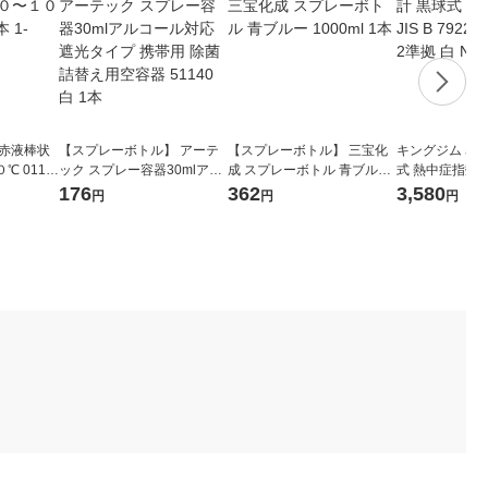
 赤液棒状
【スプレーボトル】 アーテ
【スプレーボトル】 三宝化
キングジム 暑
 0110-
ック スプレー容器30mlアル
成 スプレーボトル 青ブルー
式 熱中症指数計 JI
コール対応 遮光タイプ 携帯
1000ml 1本
2023 クラス2準
176
362
3,580
円
円
円
用 除菌 詰替え用空容器 511
3-W 1個
40 白 1本