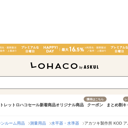
獲得はこちら
レ
トレット
ロハコセール
新着商品
オリジナル商品
クーポン
まとめ割
キ
ーンルーム用品
測量用品
水平器・水準器
アカツキ製作所 KOD アルミ