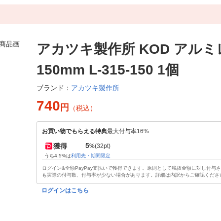
アカツキ製作所 KOD アル
150mm L-315-150 1個
アカツキ製作所
ブランド：
740
円
（税込）
お買い物でもらえる特典
最大付与率16%
5
獲得
%
(32pt)
うち4.5%は
利用先・期間限定
ログイン&全額PayPay支払いで獲得できます。原則として税抜金額に対し付与
も実際の付与数、付与率が少ない場合があります。詳細は内訳からご確認くださ
ログインはこちら