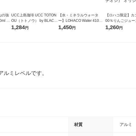
山の強
UCC上島珈琲 UCC TOTON
【水・ミネラルウォータ
【ロハコ限定】カゴ
ml 1
OU（トトノウ） by BLACK
ー】LOHACO Water 410ml
00％りんごジュース1
無糖 500ml 1セット（6本）
1箱（20本入）ラベルレス
箱（18本入）オリ
1,284
1,450
1,260
円
円
円
（イチオシ） オリジナル
【クイズ付き】【
ク】（イチオシ）
ル
アルミレベルです。
材質
アルミ