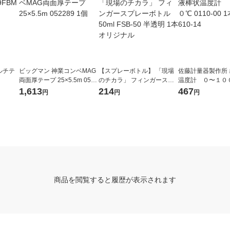
ルチテ
ビッグマン 神業コンベMAG
【スプレーボトル】 「現場
佐藤計量器製作所
両面厚テープ 25×5.5m 0522
のチカラ」 フィンガースプ
温度計 ０〜１００℃
89 1個
レーボトル 50ml FSB-50 半
00 1本 1-610-14
1,613
214
467
円
円
円
透明 1本 オリジナル
商品を閲覧すると履歴が表示されます