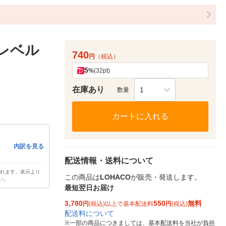
ミレベル
740
円
（税込）
5
%
(32pt)
在庫あり
1
数量
カートに入れる
内訳を見る
配送情報・送料について
されます。表示より
この商品は
LOHACO
が販売・発送します。
い。
最短翌日お届け
3,780
550
無料
円
(税込)以上で基本配送料
円
(税込)
配送料について
※
一部の商品につきましては、基本配送料を当社が負担