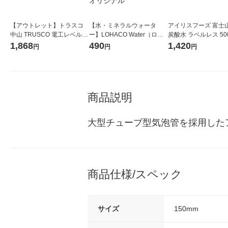
【アウトレット】トラスコ
【水・ミネラルウォータ
アイリスフーズ 富士
中山 TRUSCO 電工レベル
ー】LOHACO Water（ロハ
炭酸水 ラベルレス 500
検電テスター付 TDL-95T 1
コウォーター）2L ラベルレ
箱（24本入）
1,868
490
1,420
円
円
円
個 478-9270
ス 1箱（5本入）（イチオ
シ） オリジナル
商品説明
大型チューブ型気泡管を採用した
商品仕様/スペック
サイズ
150mm