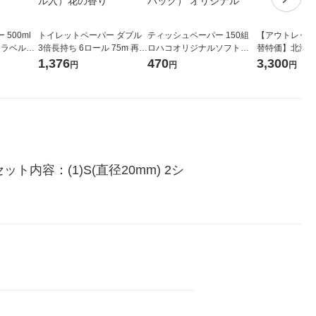
500ml
トイレットペーパー ダブル
ティッシュペーパー 150組
【アウトレット
 ラベルレ
3倍長持ち 6ロール 75m 再生
ロハコオリジナルソフトパ
替特価】北海道
本）天然水
紙配合 スコッティフラワー
ックティッシュ フィオナ オ
か 無洗米 5kg
1,376
470
3,300
円
円
円
パック 1セット（2パック12
リジナル 1セット（10個：
米 木徳神糧 オ
ロール入）花の香り
5個入×2パック） オリジナ
ル
容：(1)S(直径20mm) 2シ
イ