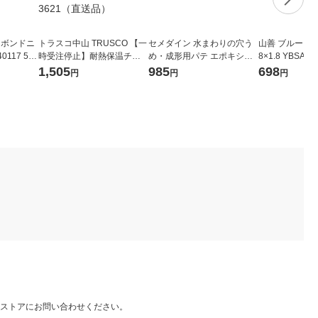
 ボンドニ
トラスコ中山 TRUSCO 【一
セメダイン 水まわりの穴う
山善 ブルーシート 
0117 50
時受注停止】耐熱保温チュ
め・成形用パテ エポキシパ
8×1.8 YBSA30
ーブ25A用 内径32mmX2M T
テ 水中用 60g HC-119 1本
1,505
985
698
円
円
円
HHT-25P 1本 447-3621（直
送品）
ストアにお問い合わせください。