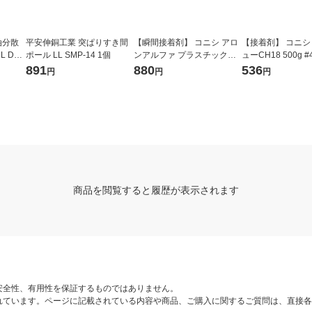
油分散
平安伸銅工業 突ぱりすき間
【瞬間接着剤】 コニシ アロ
【接着剤】 コニシ
L DA1
ポール LL SMP-14 1個
ンアルファ プラスチック用
ューCH18 500g #4
直送品）
2g #32114 1本
0g（1本あたり）
891
880
536
円
円
円
商品を閲覧すると履歴が表示されます
安全性、有用性を保証するものではありません。
れています。ページに記載されている内容や商品、ご購入に関するご質問は、直接各