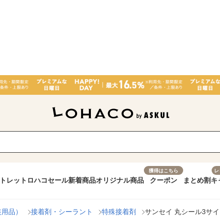
獲得はこちら
レ
トレット
ロハコセール
新着商品
オリジナル商品
クーポン
まとめ割
キ
装用品）
接着剤・シーラント
特殊接着剤
サンセイ 丸シール3サイズ