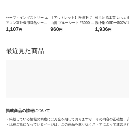
セーブ・インダストリー エ
【アウトレット】再値下げ
横浜油脂工業 Linda 
アコン室外機用遮熱シート3
山善 ブルーシート #3000 1.
洗浄剤 OSDー500W 1
枚組 SV-7008 1セット
8×3.6 YBSA30-1836 1枚
4 1個 835-7454（
1,107
960
1,936
円
円
円
最近見た商品
掲載商品の情報について
・
掲載している情報の精度には万全を期しておりますが、その内容の正確性、
・
現在ご覧になっているページは、この商品を取り扱うストアによって運営さ