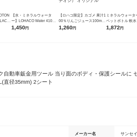
OTON
【水・ミネラルウォータ
【ロハコ限定】カゴメ 果汁1
ミネラルウォーター 
LACK
ー】LOHACO Water 410ml
00％りんごジュース100ml 1
ペットボトル 軟水
（6本）
1箱（20本入）ラベルレス
箱（18本入）オリジナル
ス 1セット（48
1,450
1,260
1,872
円
円
円
（イチオシ） オリジナル
【クイズ付き】【紙パッ
オリジナル
ク】（イチオシ） オリジナ
ル
動車鈑金用ツール 当り面のボディ・保護シールに セット内
)L(直径35mm) 2シート
メーカー名
サンセ