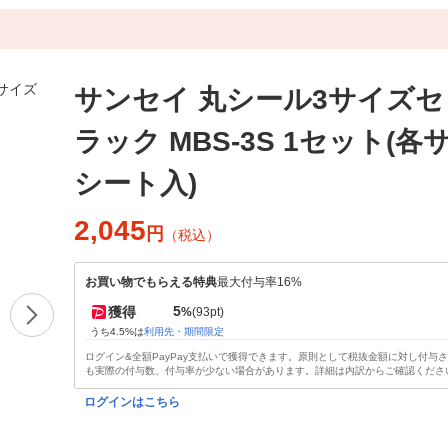
サンセイ 丸シール3サイズ
ラック MBS-3S 1セット(各
シート入)
2,045
円
（税込）
お買い物でもらえる特典
最大付与率16%
5
獲得
%
(93pt)
うち4.5%は
利用先・期間限定
ログイン&全額PayPay支払いで獲得できます。原則として税抜金額に対し付与
も実際の付与数、付与率が少ない場合があります。詳細は内訳からご確認くださ
ログインはこちら