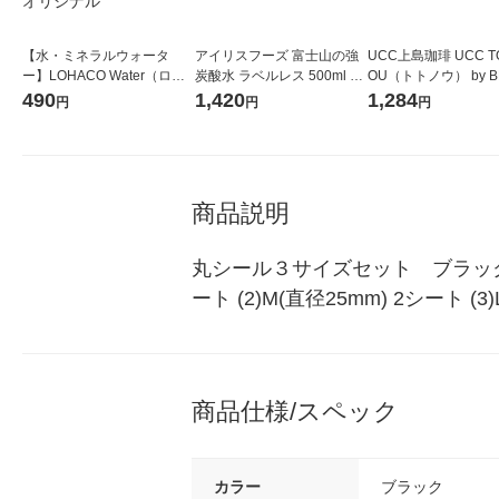
【水・ミネラルウォータ
アイリスフーズ 富士山の強
UCC上島珈琲 UCC T
ー】LOHACO Water（ロハ
炭酸水 ラベルレス 500ml 1
OU（トトノウ） by B
コウォーター）2L ラベルレ
箱（24本入）
無糖 500ml 1セット
490
1,420
1,284
円
円
円
ス 1箱（5本入）（イチオ
シ） オリジナル
商品説明
丸シール３サイズセット　ブラック自
ート (2)M(直径25mm) 2シート (3
商品仕様/スペック
カラー
ブラック