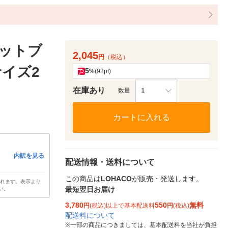
セットブ
2,045
円
（税込）
サイズ2
5
%
(93pt)
在庫あり
1
数量
カートに入れる
内訳を見る
配送情報・送料について
この商品は
LOHACO
が販売・発送します。
されます。表示より
最短翌日お届け
い。
3,780
550
無料
円
(税込)以上で基本配送料
円
(税込)
配送料について
※
一部の商品につきましては、基本配送料を当社が負担