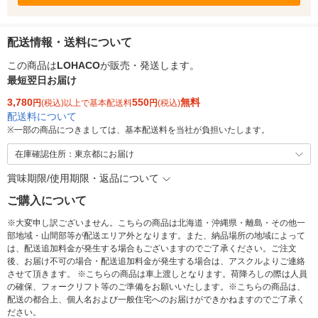
配送情報・送料について
この商品は
LOHACO
が販売・発送します。
最短翌日お届け
3,780
550
無料
円
(税込)以上で基本配送料
円
(税込)
配送料について
※
一部の商品につきましては、基本配送料を当社が負担いたします。
在庫確認住所：東京都にお届け
賞味期限/使用期限・返品について
ご購入について
※大変申し訳ございません。こちらの商品は北海道・沖縄県・離島・その他一
部地域・山間部等が配送エリア外となります。また、納品場所の地域によって
は、配送追加料金が発生する場合もございますのでご了承ください。ご注文
後、お届け不可の場合・配送追加料金が発生する場合は、アスクルよりご連絡
させて頂きます。 ※こちらの商品は車上渡しとなります。荷降ろしの際は人員
の確保、フォークリフト等のご準備をお願いいたします。※こちらの商品は、
配送の都合上、個人名および一般住宅へのお届けができかねますのでご了承く
ださい。