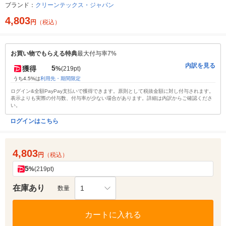
ブランド：
クリーンテックス・ジャパン
4,803
円
（税込）
お買い物でもらえる特典
最大付与率7%
内訳を見る
5
獲得
%
(219pt)
うち4.5%は
利用先・期間限定
ログイン&全額PayPay支払いで獲得できます。原則として税抜金額に対し付与されます。
表示よりも実際の付与数、付与率が少ない場合があります。詳細は内訳からご確認くださ
い。
ログインはこちら
4,803
円
（税込）
5
%
(219pt)
在庫あり
1
数量
カートに入れる