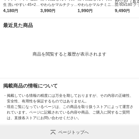
生 洗いやすい 45×270
やわらかマルチクッシ
やわらかマルチミニク
団 60x180 
cm ブラウン 日本製 1
4,180
ョン ５５×４０×２０
3,990
ッション ４９×２２×
1,990
ごろ寝 柔らか
9,490
円
円
円
円
枚 オカ
ｃｍ グレー 良品計画
１５ｃｍ グレー 良品
寝 子供 敷布団
計画
シーズン 丈夫 
最近見た商品
かふか（直送
商品を閲覧すると履歴が表示されます
掲載商品の情報について
・
掲載している情報の精度には万全を期しておりますが、その内容の正確性、
安全性、有用性を保証するものではありません。
・
現在ご覧になっているページは、この商品を取り扱うストアによって運営さ
れています。ページに記載されている内容や商品、ご購入に関するご質問
は、直接各ストアにお問い合わせください。
ページトップへ