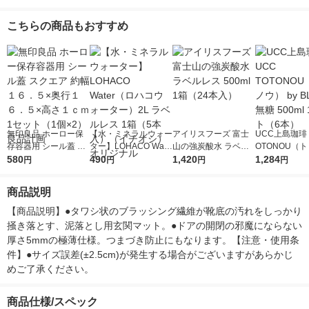
こちらの商品もおすすめ
無印良品 ホーロー保
【水・ミネラルウォー
アイリスフーズ 富士
UCC上島珈琲 
存容器用 シール蓋 ス
ター】LOHACO Wate
山の強炭酸水 ラベル
OTONOU（
クエア 約幅１６．５×
580
r（ロハコウォータ
490
レス 500ml 1箱（24
1,420
ウ） by BLAC
1,284
円
円
円
円
奥行１６．５×高さ１
ー）2L ラベルレス 1
本入）
00ml 1セッ
ｃｍ 1セット（1個×
箱（5本入）（イチオ
商品説明
2） 良品計画
シ） オリジナル
【商品説明】●タワシ状のブラッシング繊維が靴底の汚れをしっかり
掻き落とす、泥落とし用玄関マット。●ドアの開閉の邪魔にならない
厚さ5mmの極薄仕様。つまづき防止にもなります。【注意・使用条
件】●サイズ誤差(±2.5cm)が発生する場合がございますがあらかじ
めご了承ください。
商品仕様/スペック