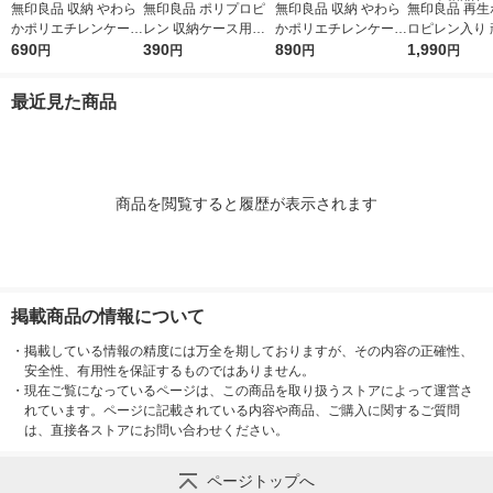
無印良品 収納 やわら
無印良品 ポリプロピ
無印良品 収納 やわら
無印良品 再生
かポリエチレンケース
レン 収納ケース用キ
かポリエチレンケース
ロピレン入り 
中 約幅25.5×奥行36×
690
ャスター ４個セット
390
大 約幅25.5×奥行36×
890
納ボックス 小 
1,990
円
円
円
円
高さ16cm 良品計画
エラストマー仕様 良
高さ24cm 良品計画
×奥行39×高さ
品計画
約30L 良品計
最近見た商品
商品を閲覧すると履歴が表示されます
掲載商品の情報について
・
掲載している情報の精度には万全を期しておりますが、その内容の正確性、
安全性、有用性を保証するものではありません。
・
現在ご覧になっているページは、この商品を取り扱うストアによって運営さ
れています。ページに記載されている内容や商品、ご購入に関するご質問
は、直接各ストアにお問い合わせください。
ページトップへ