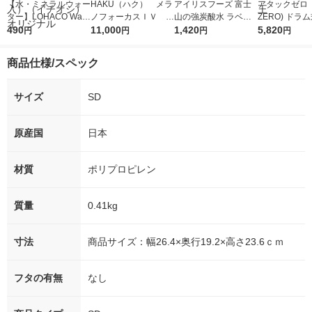
【水・ミネラルウォー
HAKU（ハク） メラ
アイリスフーズ 富士
アタックゼロ（A
ター】LOHACO Wate
ノフォーカスＩＶ 4
山の強炭酸水 ラベル
ZERO) ドラ
r（ロハコウォータ
490
5ｇ 資生堂 おまけ
11,000
レス 500ml 1箱（24
1,420
詰め替え メガ
5,820
円
円
円
円
ー）2L ラベルレス 1
付き
本入）
ボ 2300g 1
箱（5本入）（イチオ
個入) 洗濯洗剤
商品仕様/スペック
シ） オリジナル
サイズ
SD
原産国
日本
材質
ポリプロピレン
質量
0.41kg
寸法
商品サイズ：幅26.4×奥行19.2×高さ23.6ｃｍ
フタの有無
なし