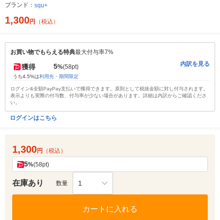
ブランド：
squ+
1,300
円
（税込）
お買い物でもらえる特典
最大付与率7%
内訳を見る
5
獲得
%
(58pt)
うち4.5%は
利用先・期間限定
ログイン&全額PayPay支払いで獲得できます。原則として税抜金額に対し付与されます。
表示よりも実際の付与数、付与率が少ない場合があります。詳細は内訳からご確認くださ
い。
ログインはこちら
1,300
円
（税込）
5
%
(58pt)
在庫あり
1
数量
カートに入れる