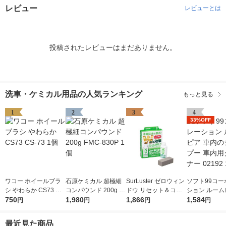
レビュー
レビューとは
投稿されたレビューはまだありません。
洗車・ケミカル用品の人気ランキング
もっと見る
1
2
3
4
33%OFF
ワコー ホイールブラ
石原ケミカル 超極細
SurLuster ゼロウィン
ソフト99コー
シ やわらか CS73 CS
コンパウンド 200g F
ドウ リセット＆コー
ション ルーム
-73 1個
750
MC-830P 1個
1,980
ト 80ml S-131（直送
1,866
内のシャンプー
1,584
円
円
円
円
品）
用クリーナー 02
本
最近見た商品