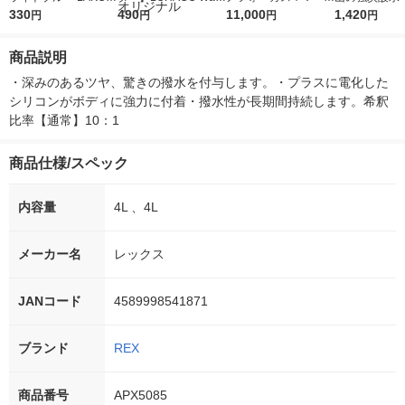
E/ラコレ
330
r（ロハコウォータ
490
5ｇ 資生堂 おまけ
11,000
レス 500ml 1
1,420
円
円
円
円
ー）2L ラベルレス 1
付き
本入）
箱（5本入）（イチオ
商品説明
シ） オリジナル
・深みのあるツヤ、驚きの撥水を付与します。・プラスに電化した
シリコンがボディに強力に付着・撥水性が長期間持続します。希釈
比率【通常】10：1
商品仕様/スペック
内容量
4L 、4L
メーカー名
レックス
JANコード
4589998541871
ブランド
REX
商品番号
APX5085