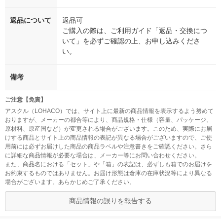
返品について
返品可
ご購入の際は、ご利用ガイド「返品・交換につ
いて」を必ずご確認の上、お申し込みくださ
い。
備考
ご注意【免責】
アスクル（LOHACO）では、サイト上に最新の商品情報を表示するよう努めて
おりますが、メーカーの都合等により、商品規格・仕様（容量、パッケージ、
原材料、原産国など）が変更される場合がございます。このため、実際にお届
けする商品とサイト上の商品情報の表記が異なる場合がございますので、ご使
用前には必ずお届けした商品の商品ラベルや注意書きをご確認ください。さら
に詳細な商品情報が必要な場合は、メーカー等にお問い合わせください。
また、商品名における「セット」や「箱」の表記は、必ずしも箱でのお届けを
お約束するものではありません。お届け形態は倉庫の在庫状況等により異なる
場合がございます。あらかじめご了承ください。
商品情報の誤りを報告する