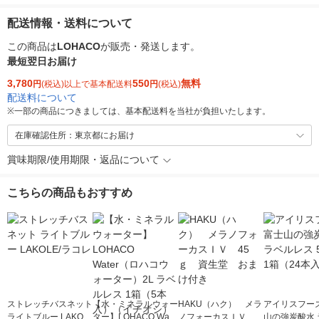
配送情報・送料について
この商品は
LOHACO
が販売・発送します。
最短翌日お届け
3,780
550
無料
円
(税込)以上で基本配送料
円
(税込)
配送料について
※
一部の商品につきましては、基本配送料を当社が負担いたします。
在庫確認住所：東京都にお届け
賞味期限/使用期限・返品について
こちらの商品もおすすめ
ストレッチバスネット
【水・ミネラルウォー
HAKU（ハク） メラ
アイリスフーズ
ライトブルー LAKOL
ター】LOHACO Wate
ノフォーカスＩＶ 4
山の強炭酸水 