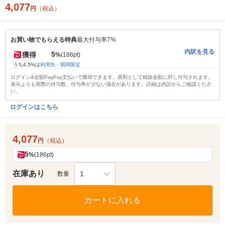
4,077
円
（税込）
お買い物でもらえる特典
最大付与率7%
内訳を見る
5
獲得
%
(186pt)
うち4.5%は
利用先・期間限定
ログイン&全額PayPay支払いで獲得できます。原則として税抜金額に対し付与されます。
表示よりも実際の付与数、付与率が少ない場合があります。詳細は内訳からご確認くださ
い。
ログインはこちら
4,077
円
（税込）
5
%
(186pt)
在庫あり
1
数量
カートに入れる