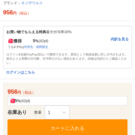
ブランド：
ネジザウルス
956
円
（税込）
お買い物でもらえる特典
最大付与率16%
内訳を見る
5
獲得
%
(42pt)
うち4.5%は
利用先・期間限定
ログイン&全額PayPay支払いで獲得できます。原則として税抜金額に対し付与されます。
表示よりも実際の付与数、付与率が少ない場合があります。詳細は内訳からご確認くださ
い。
ログインはこちら
956
円
（税込）
5
%
(42pt)
在庫あり
1
数量
カートに入れる