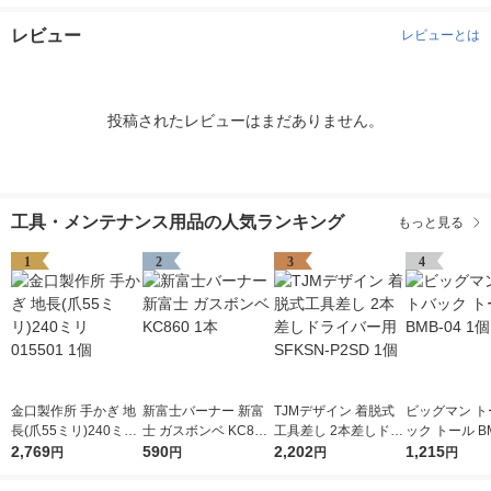
レビュー
レビューとは
投稿されたレビューはまだありません。
工具・メンテナンス用品の人気ランキング
もっと見る
1
2
3
4
金口製作所 手かぎ 地
新富士バーナー 新富
TJMデザイン 着脱式
ビッグマン ト
長(爪55ミリ)240ミリ
士 ガスボンベ KC860
工具差し 2本差しドラ
ック トール BM
015501 1個
2,769
1本
590
イバー用 SFKSN-P2S
2,202
個
1,215
円
円
円
円
D 1個