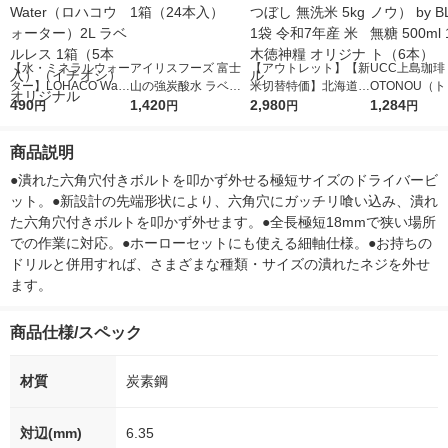
【水・ミネラルウォー
アイリスフーズ 富士
【アウトレット】【新
UCC上島珈琲 
ター】LOHACO Wate
山の強炭酸水 ラベル
米切替特価】北海道産
OTONOU（
r（ロハコウォータ
490
レス 500ml 1箱（24
1,420
ななつぼし 無洗米 5k
2,980
ウ） by BLAC
1,284
円
円
円
円
ー）2L ラベルレス 1
本入）
g 1袋 令和7年産 米 木
00ml 1セッ
箱（5本入）（イチオ
徳神糧 オリジナル
商品説明
シ） オリジナル
●潰れた六角穴付きボルトを叩かず外せる極短サイズのドライバービ
ット。●新設計の先端形状により、六角穴にガッチリ喰い込み、潰れ
た六角穴付きボルトを叩かず外せます。●全長極短18mmで狭い場所
での作業に対応。●ホーローセットにも使える細軸仕様。●お持ちの
ドリルと併用すれば、さまざまな種類・サイズの潰れたネジを外せ
ます。
商品仕様/スペック
材質
炭素鋼
対辺(mm)
6.35