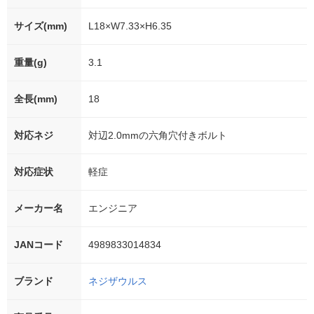
サイズ(mm)
L18×W7.33×H6.35
重量(g)
3.1
全長(mm)
18
対応ネジ
対辺2.0mmの六角穴付きボルト
対応症状
軽症
メーカー名
エンジニア
JANコード
4989833014834
ブランド
ネジザウルス