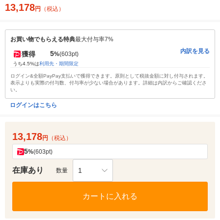
13,178
円
（税込）
お買い物でもらえる特典
最大付与率7%
内訳を見る
5
獲得
%
(603pt)
うち4.5%は
利用先・期間限定
ログイン&全額PayPay支払いで獲得できます。原則として税抜金額に対し付与されます。
表示よりも実際の付与数、付与率が少ない場合があります。詳細は内訳からご確認くださ
い。
ログインはこちら
13,178
円
（税込）
5
%
(603pt)
在庫あり
1
数量
カートに入れる