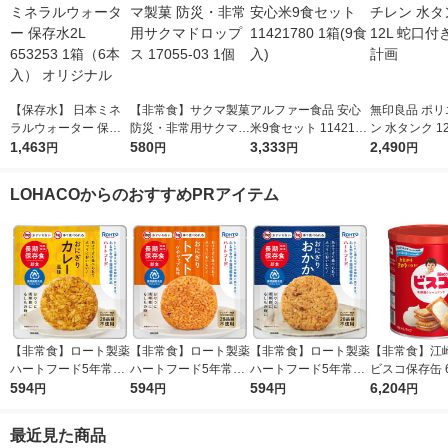
【保存水】 日本ミネ
【非常食】サクマ製菓
アルファー食品 安心
無印良品 ポリ
ラルウォーター 保存
防災・非常用サクマド
米9食セット 1142178
ン 水タンク 1
水2L 653253 1箱（6
1,463
ロップス 17055-03 1
580
0 1箱(9食入)
3,333
付き 良品計画
2,490
円
円
円
円
本入） オリジナル
個
LOHACOからのおすすめPRアイテム
【非常食】ロート製薬
【非常食】ロート製薬
【非常食】ロート製薬
【非常食】江
ハートフード5年常温
ハートフード5年常温
ハートフード5年常温
ビスコ保存缶 6
保存 おにぎり カレー
594
保存おにぎり トマト
594
保存おにぎり おかか
594
2 1セット(1缶×
6,204
円
円
円
円
風味 1個
混ぜごはん 49872411
4987241197415 1個
97439 1個
最近見た商品