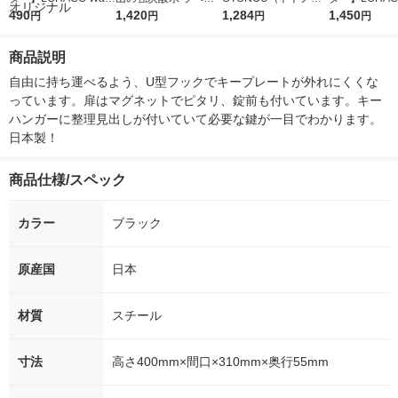
r（ロハコウォータ
490
レス 500ml 1箱（24
1,420
ウ） by BLACK無糖 5
1,284
r 410ml 1箱
1,450
円
円
円
円
ー）2L ラベルレス 1
本入）
00ml 1セット（6本）
入）ラベルレ
箱（5本入）（イチオ
オシ） オリジ
商品説明
シ） オリジナル
自由に持ち運べるよう、U型フックでキープレートが外れにくくな
っています。扉はマグネットでピタリ、錠前も付いています。キー
ハンガーに整理見出しが付いていて必要な鍵が一目でわかります。
日本製！
商品仕様/スペック
カラー
ブラック
原産国
日本
材質
スチール
寸法
高さ400mm×間口×310mm×奥行55mm