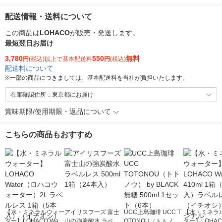
配送情報・送料について
この商品は
LOHACO
が販売・発送します。
最短翌日お届け
3,780
550
無料
円
(税込)以上で基本配送料
円
(税込)
配送料について
※
一部の商品につきましては、基本配送料を当社が負担いたします。
在庫確認住所：東京都にお届け
賞味期限/使用期限・返品について
こちらの商品もおすすめ
【水・ミネラルウォー
アイリスフーズ 富士
UCC上島珈琲 UCC T
【水・ミネラ
ター】LOHACO Wate
山の強炭酸水 ラベル
OTONOU（トトノ
ター】LOHACO