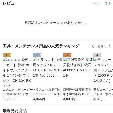
レビュー
レビューとは
投稿されたレビューはまだありません。
工具・メンテナンス用品の人気ランキング
もっと見る
1
2
3
4
エスエスボディーガー
トラスコ中山 管用タ
新興製作所 変速刃物
三共コーポレ
ド 警棒 ホワイトウル
ップ SKS・PF1/2 T-K
砥ぎ機替砥石 #6000
ハトメ一撃用 
フ スチール 17インチ
9,380
N-PF1/2 1本 480-666
3,966
STD-135F 1個
3,941
玉ゴールド 250
464
円
円
円
円
ブラック LCH-604-B
2
SD 1袋(12組入
K-H 1本
最近見た商品