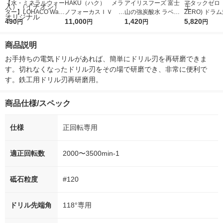
【水・ミネラルウォー
HAKU（ハク） メラ
アイリスフーズ 富士
アタックゼロ（A
ター】LOHACO Wate
ノフォーカスＩＶ 4
山の強炭酸水 ラベル
ZERO) ドラ
r（ロハコウォータ
490
5ｇ 資生堂 おまけ
11,000
レス 500ml 1箱（24
1,420
詰め替え メガ
5,820
円
円
円
円
ー）2L ラベルレス 1
付き
本入）
ボ 2300g 1
箱（5本入）（イチオ
個入) 洗濯洗剤
商品説明
シ） オリジナル
お手持ちの電気ドリルがあれば、簡単にドリル刃を再研磨できま
す。切れなくなったドリル刃をその場で研磨でき、非常に便利で
す。鉄工用ドリル刃再研磨用。
商品仕様/スペック
仕様
正回転専用
適正回転数
2000〜3500min-1
砥石粒度
#120
ドリル先端角
118°専用