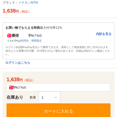
ブランド：
イチネンMTM
1,639
円
（税込）
お買い物でもらえる特典
最大付与率11%
内訳を見る
5
獲得
%
(74pt)
うち4.5%は
利用先・期間限定
ログイン&全額PayPay支払いで獲得できます。原則として税抜金額に対し付与されます。
表示よりも実際の付与数、付与率が少ない場合があります。詳細は内訳からご確認くださ
い。
ログインはこちら
1,639
円
（税込）
5
%
(74pt)
在庫あり
1
数量
カートに入れる