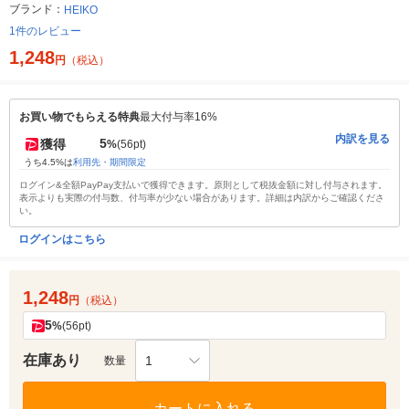
ブランド：
HEIKO
1件のレビュー
1,248
円
（税込）
お買い物でもらえる特典
最大付与率16%
内訳を見る
5
獲得
%
(56pt)
うち4.5%は
利用先・期間限定
ログイン&全額PayPay支払いで獲得できます。原則として税抜金額に対し付与されます。
表示よりも実際の付与数、付与率が少ない場合があります。詳細は内訳からご確認くださ
い。
ログインはこちら
1,248
円
（税込）
5
%
(56pt)
在庫あり
1
数量
カートに入れる