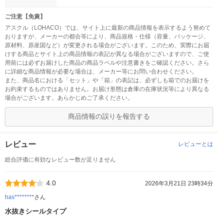
ご注意【免責】
アスクル（LOHACO）では、サイト上に最新の商品情報を表示するよう努めて
おりますが、メーカーの都合等により、商品規格・仕様（容量、パッケージ、
原材料、原産国など）が変更される場合がございます。このため、実際にお届
けする商品とサイト上の商品情報の表記が異なる場合がございますので、ご使
用前には必ずお届けした商品の商品ラベルや注意書きをご確認ください。さら
に詳細な商品情報が必要な場合は、メーカー等にお問い合わせください。
また、商品名における「セット」や「箱」の表記は、必ずしも箱でのお届けを
お約束するものではありません。お届け形態は倉庫の在庫状況等により異なる
場合がございます。あらかじめご了承ください。
商品情報の誤りを報告する
レビュー
レビューとは
総合評価に有効なレビュー数が足りません
4.0
2026年3月21日 23時34分
has********
さん
水抜きシールタイプ