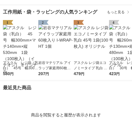
0枚入)
工作用紙・袋・ラッピングの人気ランキング
もっと見る
1
2
3
4
アスクル レジ袋（乳
岩谷マテリアル アイ
アスクル レジ袋エコ
アスクル レ
白） 45号 幅300m
ラップ家庭用60枚入
ノミータイプ 乳白 45
白） 30号 幅
m×マチ140mm×縦53
580
り I-WRAP-HT 1個
207
号 1袋(100枚入) オリ
479
m×マチ130m
423
円
円
円
円
0mm 1袋（100枚
ジナル
0mm 1袋（1
入）（イチオシ） オ
入） オリジ
最近見た商品
リジナル
商品を閲覧すると履歴が表示されます