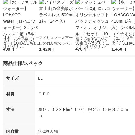
【水・ミネラルウォー
アイリスフーズ 富士
ティッシュペーパー 1
【水・ミネラ
ター】LOHACO Wate
山の強炭酸水 ラベル
50組 ロハコオリジナ
ター】LOHACO
r（ロハコウォータ
490
レス 500ml 1箱（24
1,420
ルソフトパックティッ
470
r 410ml 1箱
1,450
円
円
円
円
ー）2L ラベルレス 1
本入）
シュ フィオナ オリジ
入）ラベルレ
箱（5本入）（イチオ
ナル 1セット（10
オシ） オリジ
商品仕様/スペック
シ） オリジナル
個：5個入×2パック）
オリジナル
サイズ
LL
材質
ＯＰＰ
寸法
厚０．０２×下幅１６０/上幅２５０×高３７０ｍ
ｍ
内容量
100枚入/束