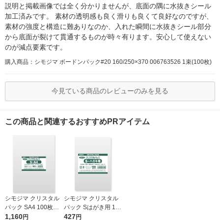
説明と掲載画像では全く分かりませんが、底面の隅に水抜きシール
加工済みです。 素材の透明感も良く滑りも良くて良好なのですが、
素材の強度と構造に難ありなのか、入れた瞬間に水抜きシール部分
から底面が裂けて貫通するものが時々有ります。安心して使えない
のが減点要素です。
購入商品：シモジマ ボードンパック#20 160/250×370 006763526 1束(100枚)
今見ている商品のレビューのみを見る
この商品と関連するおすすめPRアイテム
シモジマ クリスタル
シモジマ クリスタル
パック SA4 100枚入 6
パック Sはがき用 100
739200 1袋(100枚入)
1,160
枚入 6751700 1袋(10
427
円
円