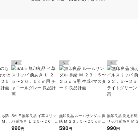
4
5
6
しも防
SALE 無印良品 イ草スリッ
無印良品 ルームサンダル 鼻
無印良品 洗える
Ｍ ２
パ 前あき Ｌ ２５〜２６．５
緒 Ｍ ２３．５〜２５ｃｍ用
リッパ 前あき Ｍ
グレー
ｃｍ用 チャコールグレー 良
生成×マスタード 良品計画
２５ｃｍ用 ライ
990
590
990
円
円
円
品計画
良品計画