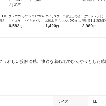
 ZER
フレアフレグランス IROKA
アイリスフーズ 富士山の強
【アウトレット】
替え メ
（イロカ） ネイキッドリリ
炭酸水 ラベルレス 500ml 1
替特価】北海道産
セット
ーの香り 柔軟剤 詰め替え 超
箱（24本入）
し 無洗米 5kg 1
6,582
1,420
2,980
円
円
円
王
特大 1200ml 1セット（5個
米 木徳神糧 オリ
入) 花王
にうれしい接触冷感。快適な着心地でひんやりとした感
サイズ
LL