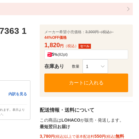
63 1
メーカー希望小売価格：
3,300円（税込）
44%OFF価格
1,820
円
（税込）
セール
5
%
(82pt)
在庫あり
1
数量
カートに入れる
内訳を見る
配送情報・送料について
されます。表示より
い。
この商品は
LOHACO
が販売・発送します。
最短翌日お届け
3,780
550
無料
円
(税込)以上で基本配送料
円
(税込)