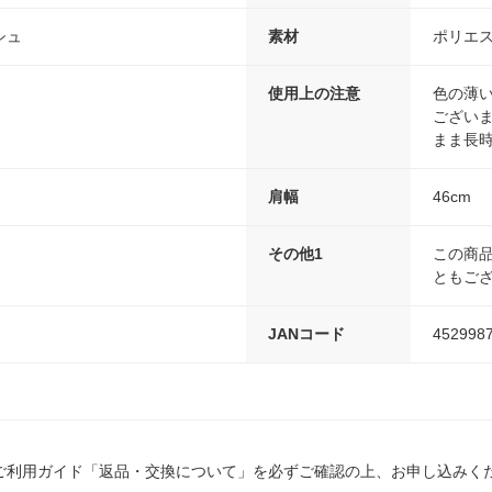
シュ
素材
ポリエス
使用上の注意
色の薄
ござい
まま長
肩幅
46cm
その他1
この商
ともご
JANコード
452998
ご利用ガイド「返品・交換について」を必ずご確認の上、お申し込みく