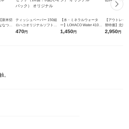
【新米切
ティッシュペーパー 150組
【水・ミネラルウォータ
【アウトレット
ななつぼ
ロハコオリジナルソフトパ
ー】LOHACO Water 410ml
替特価】北海道
袋 令和7年産
ックティッシュ フィオナ オ
1箱（20本入）ラベルレス
し 精白米 5kg
470
1,450
2,950
円
円
円
ジナル
リジナル 1セット（10個：
（イチオシ） オリジナル
米 木徳神糧 オ
5個入×2パック） オリジナ
ル
触。