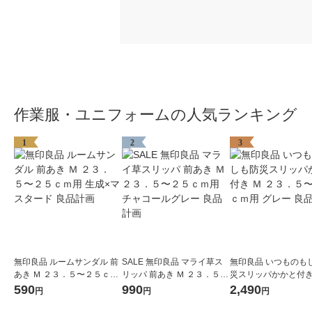
作業服・ユニフォームの人気ランキング
1
2
3
無印良品 ルームサンダル 前
SALE 無印良品 マライ草ス
無印良品 いつものも
あき Ｍ ２３．５〜２５ｃｍ
リッパ 前あき Ｍ ２３．５〜
災スリッパかかと付き 
用 生成×マスタード 良品計
２５ｃｍ用 チャコールグレ
３．５〜２５ｃｍ用 
590
990
2,490
円
円
円
画
ー 良品計画
良品計画