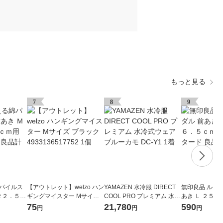
もっと見る
7
8
9
綿パイルス
【アウトレット】welzo ハン
YAMAZEN 水冷服 DIRECT
無印良品 ルー
 ２２．５〜
ギングマイスター Mサイズ
COOL PRO プレミアム 水冷
あき Ｌ ２５
トグリーン
ブラック 4933136517752 1
式ウェア ブルーカモ DC-Y1
用 生成×マスタ
75
21,780
590
円
円
円
個
1着
画