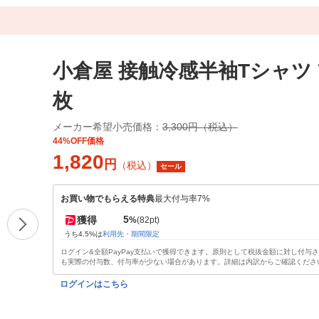
小倉屋 接触冷感半袖Tシャツ 73
枚
メーカー希望小売価格：
3,300円（税込）
44%OFF価格
1,820
円
（税込）
セール
お買い物でもらえる特典
最大付与率7%
5
獲得
%
(82pt)
うち4.5%は
利用先・期間限定
ログイン&全額PayPay支払いで獲得できます。原則として税抜金額に対し付与
も実際の付与数、付与率が少ない場合があります。詳細は内訳からご確認くださ
ログインはこちら