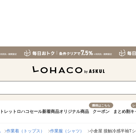
獲得はこちら
レ
トレット
ロハコセール
新着商品
オリジナル商品
クーポン
まとめ割
キ
ム
作業着（トップス）
作業服（シャツ）
小倉屋 接触冷感半袖Tシャ