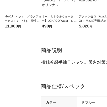
HAKU（ハク） メラノフォ
【水・ミネラルウォータ
アタックゼロ（Attack
ーカスＩＶ 45ｇ 資生
ー】LOHACO Water（ロハ
O) ドラム式専用 詰め
堂 おまけ付き
コウォーター）2L ラベルレ
ガジャンボ 2300g 1
11,000
490
5,820
円
円
円
ス 1箱（5本入）（イチオ
（2個入) 洗濯洗剤 花
シ） オリジナル
商品説明
接触冷感半袖Ｔシャツ。暑さ対策
商品仕様/スペック
カラー
Ｒブルー