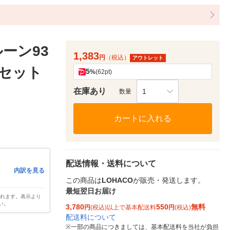
ーン93
1,383
円
（税込）
アウトレット
 1セット
5
%
(62pt)
在庫あり
1
数量
カートに入れる
配送情報・送料について
内訳を見る
この商品は
LOHACO
が販売・発送します。
最短翌日お届け
されます。表示より
い。
3,780
550
無料
円
(税込)以上で基本配送料
円
(税込)
配送料について
※
一部の商品につきましては、基本配送料を当社が負担