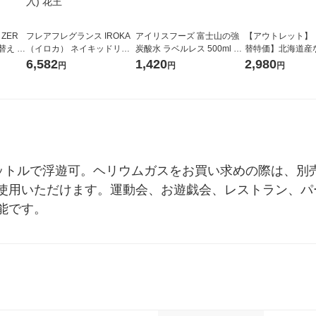
 ZER
フレアフレグランス IROKA
アイリスフーズ 富士山の強
【アウトレット】
替え メ
（イロカ） ネイキッドリリ
炭酸水 ラベルレス 500ml 1
替特価】北海道産
セット
ーの香り 柔軟剤 詰め替え 超
箱（24本入）
し 無洗米 5kg 1
6,582
1,420
2,980
円
円
円
王
特大 1200ml 1セット（5個
米 木徳神糧 オリ
入) 花王
リットルで浮遊可。ヘリウムガスをお買い求めの際は、別
使用いただけます。運動会、お遊戯会、レストラン、パ
能です。