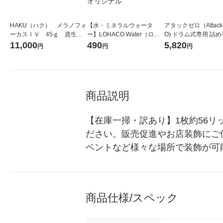
HAKU（ハク） メラノフォ
【水・ミネラルウォータ
アタックゼロ（Attack
ーカスＩＶ 45ｇ 資生
ー】LOHACO Water（ロハ
O) ドラム式専用 詰め
堂 おまけ付き
コウォーター）2L ラベルレ
ガジャンボ 2300g 1
11,000
490
5,820
円
円
円
ス 1箱（5本入）（イチオ
（2個入) 洗濯洗剤 花
シ） オリジナル
商品説明
【在庫一掃・訳あり】1枚約56
ださい。販売促進やお店装飾にご
ベントなど様々な場所で装飾が可
商品仕様/スペック