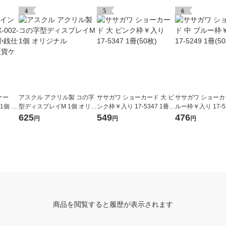
4
5
6
ケー
アスクル アクリル製 コの字
ササガワ ショーカード 大 ピ
ササガワ ショーカ
 1個 小
型ディスプレイM 1個 オリジ
ンク枠￥入り 17-5347 1冊(5
ルー枠￥入り 17-52
ケース
ナル
0枚)
0枚)
625
549
476
円
円
円
商品を閲覧すると履歴が表示されます