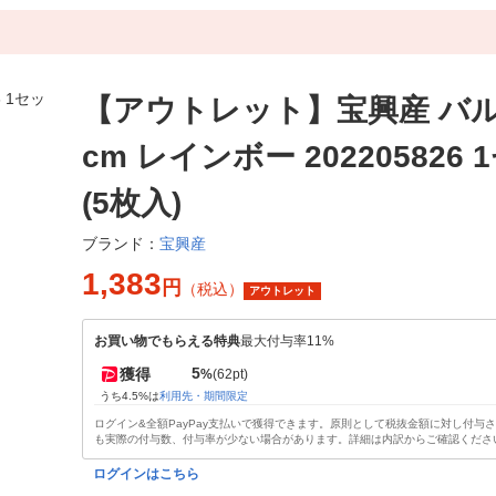
【アウトレット】宝興産 バル
cm レインボー 202205826
(5枚入)
宝興産
ブランド：
1,383
円
（税込）
アウトレット
お買い物でもらえる特典
最大付与率11%
5
獲得
%
(62pt)
うち4.5%は
利用先・期間限定
ログイン&全額PayPay支払いで獲得できます。原則として税抜金額に対し付与
も実際の付与数、付与率が少ない場合があります。詳細は内訳からご確認くださ
ログインはこちら