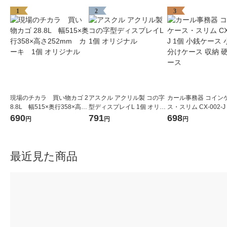
1
2
3
現場のチカラ 買い物カゴ 2
アスクル アクリル製 コの字
カール事務器 コイン
8.8L 幅515×奥行358×高さ
型ディスプレイL 1個 オリジ
ス・スリム CX-002-J
252mm カーキ 1個 オリ
ナル
銭ケース 小銭仕分け
690
791
698
円
円
円
ジナル
収納 硬貨ケース
最近見た商品