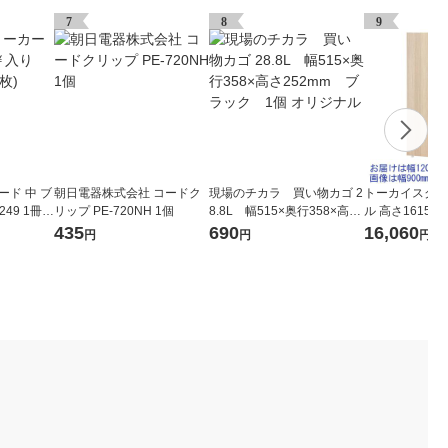
7
8
9
ード 中 ブ
朝日電器株式会社 コードク
現場のチカラ 買い物カゴ 2
トーカイスクリ
49 1冊(5
リップ PE-720NH 1個
8.8L 幅515×奥行358×高さ
ル 高さ1615m
252mm ブラック 1個 オ
木目調ナチュラル
435
690
16,060
円
円
円
リジナル
2Nr 1枚