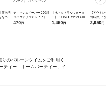
【新米切
ティッシュペーパー 150組
【水・ミネラルウォータ
【アウトレット
ななつぼ
ロハコオリジナルソフトパ
ー】LOHACO Water 410ml
替特価】北海道
袋 令和7年産
ックティッシュ フィオナ オ
1箱（20本入）ラベルレス
し 精白米 5kg
470
1,450
2,950
円
円
円
ジナル
リジナル 1セット（10個：
（イチオシ） オリジナル
米 木徳神糧 オ
5個入×2パック） オリジナ
ル
売りのバルーンタイムをご利用く
ーティー、ホームパーティー、イ