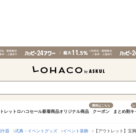
獲得はこちら
レ
トレット
ロハコセール
新着商品
オリジナル商品
クーポン
まとめ割
キ
場什器
式典・イベントグッズ
イベント装飾
【アウトレット】宝興産 