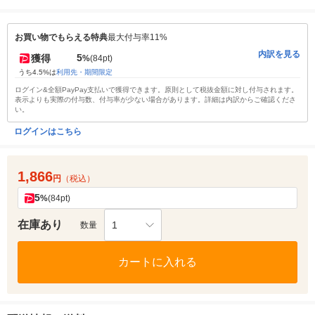
お買い物でもらえる特典
最大付与率11%
内訳を見る
5
獲得
%
(84pt)
うち4.5%は
利用先・期間限定
ログイン&全額PayPay支払いで獲得できます。原則として税抜金額に対し付与されます。
表示よりも実際の付与数、付与率が少ない場合があります。詳細は内訳からご確認くださ
い。
ログインはこちら
1,866
円
（税込）
5
%
(84pt)
在庫あり
1
数量
カートに入れる