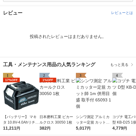
レビュー
レビューとは
投稿されたレビューはまだありません。
工具・メンテナンス用品の人気ランキング
もっと見る
1
2
3
4
17%OFF
1%OFF
【バッテリー】 マキ
日本磨料工業 ピカー
シンワ測定 アルミカ
コヅチ 電工バ
タ 10.8V-4.0Ahリチウ
ルクロス 30050 1枚
ッター定規 カット師
型 KB-D25 1
ムイオンバッテリ A-5
11,211
382
1m 併用目盛 取手付 6
5,017
4,779
円
円
円
円
9863 BL1040B 1個
5093 1個