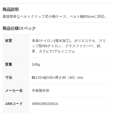
付き
ー）2L ラベルレス 1
ボ 2300g 1セット（2
柔軟剤 詰め替
箱（5本入）（イチオ
個入) 洗濯洗剤 花王
大 1200ml 
商品説明
シ） オリジナル
（5個入) 花王
着脱簡単なベルトクリップ式小物ケース。ベルト幅約5cmに対応。
商品仕様/スペック
材質
本体/ナイロン(撥水加工)、ポリエステル、クリ
ップ部/66ナイロン、グラスファイバー、鉄、
革、カラビナ/アルミニウム
質量
140g
寸法
幅110×縦155×厚さ40（60）mm
メーカー名
中林製作所
JANコード
4968198103414