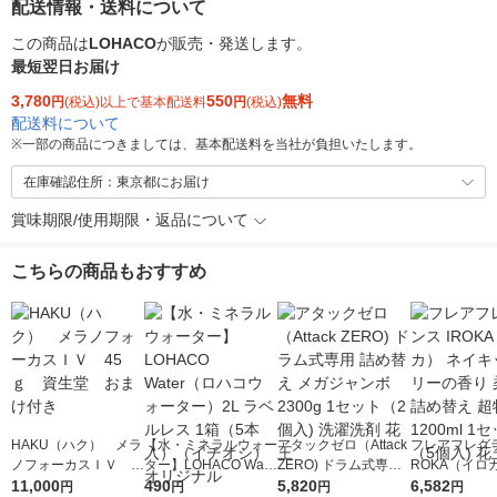
配送情報・送料について
この商品は
LOHACO
が販売・発送します。
最短翌日お届け
3,780
550
無料
円
(税込)以上で基本配送料
円
(税込)
配送料について
※
一部の商品につきましては、基本配送料を当社が負担いたします。
在庫確認住所：東京都にお届け
賞味期限/使用期限・返品について
こちらの商品もおすすめ
HAKU（ハク） メラ
【水・ミネラルウォー
アタックゼロ（Attack
フレアフレグラ
ノフォーカスＩＶ 4
ター】LOHACO Wate
ZERO) ドラム式専用
ROKA（イロ
5ｇ 資生堂 おまけ
11,000
r（ロハコウォータ
490
詰め替え メガジャン
5,820
イキッドリリ
6,582
円
円
円
円