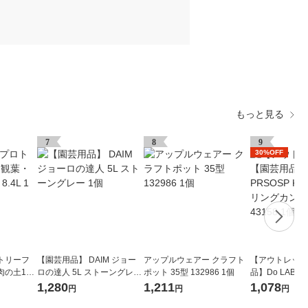
もっと見る
7
8
9
30%OFF
トリーフ
【園芸用品】 DAIM ジョー
アップルウェアー クラフト
【アウトレット
肉の土10
ロの達人 5L ストーングレー
ポット 35型 132986 1個
品】Do LABO 
1個
NI ウォータリン
1,280
1,211
1,078
円
円
円
セージ 43158 