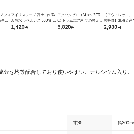
ラノフォ
アイリスフーズ 富士山の強
アタックゼロ（Attack ZER
【アウトレット】
資生
炭酸水 ラベルレス 500ml 1
O) ドラム式専用 詰め替え メ
替特価】北海道産
箱（24本入）
ガジャンボ 2300g 1セット
し 無洗米 5kg 1
1,420
5,820
2,980
円
円
円
（2個入) 洗濯洗剤 花王
米 木徳神糧 オリ
成分を均等配合しており使いやすい。カルシウム入り。
寸法
幅300m