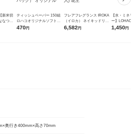
【新米切
ティッシュペーパー 150組
フレアフレグランス IROKA
【水・ミネラル
ななつぼ
ロハコオリジナルソフトパ
（イロカ） ネイキッドリリ
ー】LOHACO Wa
袋 令和7年産
ックティッシュ フィオナ オ
ーの香り 柔軟剤 詰め替え 超
1箱（20本入
470
6,582
1,450
円
円
円
ジナル
リジナル 1セット（10個：
特大 1200ml 1セット（5個
（イチオシ） 
5個入×2パック） オリジナ
入) 花王
ル
m×奥行き400mm×高さ70mm