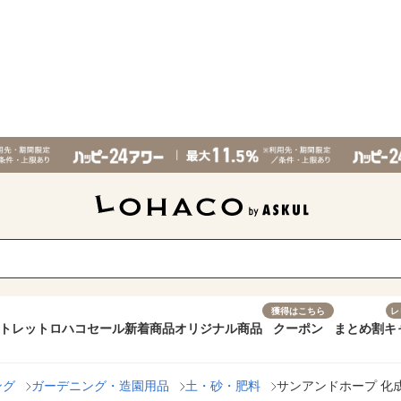
獲得はこちら
レ
トレット
ロハコセール
新着商品
オリジナル商品
クーポン
まとめ割
キ
ング
ガーデニング・造園用品
土・砂・肥料
サンアンドホープ 化成肥料 