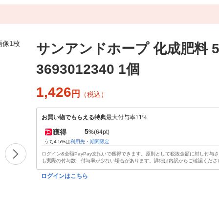
サンアンドホープ 化成肥料 5k
3693012340 1個
1,426
円
（税込）
お買い物でもらえる特典
最大付与率11%
5
獲得
%
(64pt)
うち4.5%は
利用先・期間限定
ログイン&全額PayPay支払いで獲得できます。原則として税抜金額に対し付与
も実際の付与数、付与率が少ない場合があります。詳細は内訳からご確認くださ
ログインはこちら