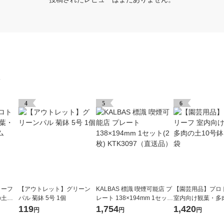
グ
4
5
6
リーフ
【アウトレット】グリーン
KALBAS 標識 喫煙可能店 プ
【園芸用品】プロ
の土プ
パル 菊鉢 5号 1個
レート 138×194mm 1セット
室内向け観葉・多
(2枚) KTK3097（直送品）
号鉢 8.4L 1袋
119
1,754
1,420
円
円
円