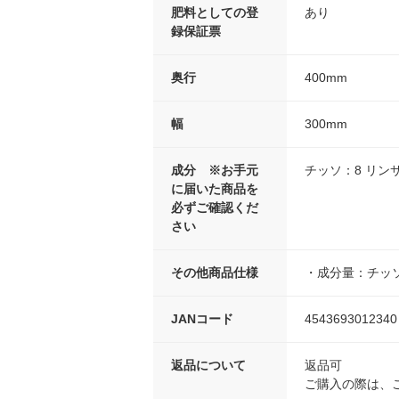
肥料としての登
あり
録保証票
奥行
400mm
幅
300mm
成分 ※お手元
チッソ：8 リンサン
に届いた商品を
必ずご確認くだ
さい
その他商品仕様
・成分量：チッソ
JANコード
4543693012340
返品について
返品可
ご購入の際は、