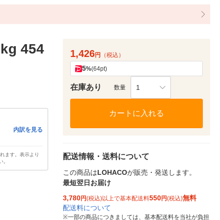
g 454
1,426
円
（税込）
5
%
(64pt)
在庫あり
1
数量
カートに入れる
内訳を見る
されます。表示より
配送情報・送料について
い。
この商品は
LOHACO
が販売・発送します。
最短翌日お届け
3,780
550
無料
円
(税込)以上で基本配送料
円
(税込)
配送料について
※
一部の商品につきましては、基本配送料を当社が負担