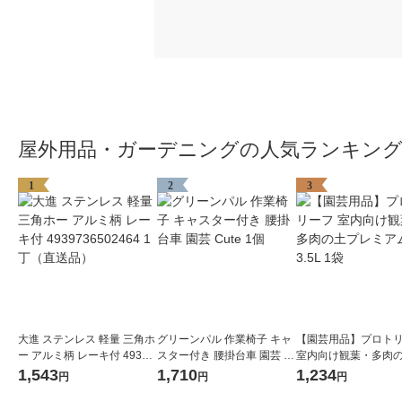
屋外用品・ガーデニングの人気ランキン
1
2
3
大進 ステンレス 軽量 三角ホ
グリーンパル 作業椅子 キャ
【園芸用品】プロト
ー アルミ柄 レーキ付 49397
スター付き 腰掛台車 園芸 C
室内向け観葉・多肉
36502464 1丁（直送品）
ute 1個
レミアム 3.5L 1袋
1,543
1,710
1,234
円
円
円