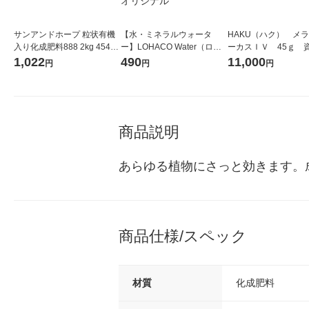
サンアンドホープ 粒状有機
【水・ミネラルウォータ
HAKU（ハク） メ
入り化成肥料888 2kg 45436
ー】LOHACO Water（ロハ
ーカスＩＶ 45ｇ 
93007742 1個
コウォーター）2L ラベルレ
堂 おまけ付き
1,022
490
11,000
円
円
円
ス 1箱（5本入）（イチオ
シ） オリジナル
商品説明
あらゆる植物にさっと効きます。
商品仕様/スペック
材質
化成肥料