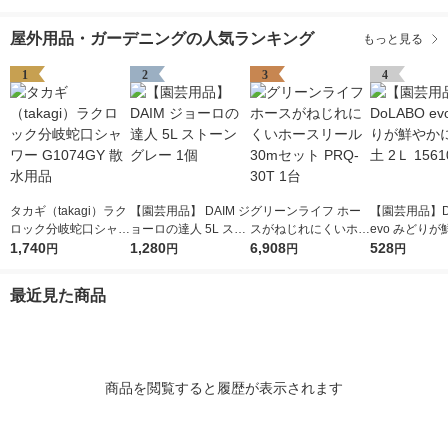
屋外用品・ガーデニングの人気ランキング
もっと見る
1
2
3
4
タカギ（takagi）ラク
【園芸用品】 DAIM ジ
グリーンライフ ホー
【園芸用品】D
ロック分岐蛇口シャワ
ョーロの達人 5L スト
スがねじれにくいホー
evo みどり
ー G1074GY 散水用品
1,740
ーングレー 1個
1,280
スリール30mセット P
6,908
なる土 2Ｌ 15
528
円
円
円
円
RQ-30T 1台
最近見た商品
商品を閲覧すると履歴が表示されます