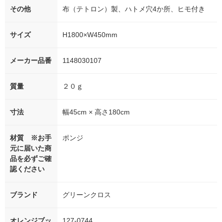
その他
布（テトロン）製、ハトメ穴4か所、ヒモ付き
サイズ
H1800×W450mm
メーカー品番
1148030107
質量
２０ｇ
寸法
幅45cm × 高さ180cm
材質 ※お手
ポンジ
元に届いた商
品を必ずご確
認ください
ブランド
グリーンクロス
オレンジブッ
127-0744