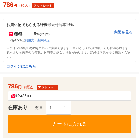
786
円
（税込）
アウトレット
お買い物でもらえる特典
最大付与率16%
内訳を見る
5
獲得
%
(35pt)
うち4.5%は
利用先・期間限定
ログイン&全額PayPay支払いで獲得できます。原則として税抜金額に対し付与されます。
表示よりも実際の付与数、付与率が少ない場合があります。詳細は内訳からご確認くださ
い。
ログインはこちら
786
円
（税込）
アウトレット
5
%
(35pt)
在庫あり
1
数量
カートに入れる