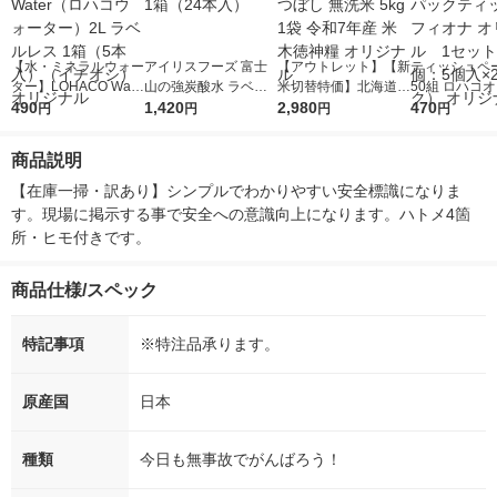
【水・ミネラルウォー
アイリスフーズ 富士
【アウトレット】【新
ティッシュペー
ター】LOHACO Wate
山の強炭酸水 ラベル
米切替特価】北海道産
50組 ロハコ
r（ロハコウォータ
490
レス 500ml 1箱（24
1,420
ななつぼし 無洗米 5k
2,980
ルソフトパッ
470
円
円
円
円
ー）2L ラベルレス 1
本入）
g 1袋 令和7年産 米 木
シュ フィオナ
箱（5本入）（イチオ
徳神糧 オリジナル
ナル 1セット
商品説明
シ） オリジナル
個：5個入×2
オリジナル
【在庫一掃・訳あり】シンプルでわかりやすい安全標識になりま
す。現場に掲示する事で安全への意識向上になります。ハトメ4箇
所・ヒモ付きです。
商品仕様/スペック
特記事項
※特注品承ります。
原産国
日本
種類
今日も無事故でがんばろう！