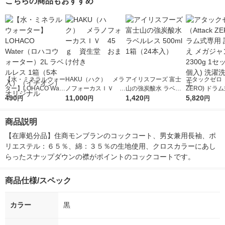
こちらの商品もおすすめ
【水・ミネラルウォー
HAKU（ハク） メラ
アイリスフーズ 富士
アタックゼロ（A
ター】LOHACO Wate
ノフォーカスＩＶ 4
山の強炭酸水 ラベル
ZERO) ドラ
r（ロハコウォータ
490
5ｇ 資生堂 おまけ
11,000
レス 500ml 1箱（24
1,420
詰め替え メガ
5,820
円
円
円
円
ー）2L ラベルレス 1
付き
本入）
ボ 2300g 1
箱（5本入）（イチオ
個入) 洗濯洗剤
商品説明
シ） オリジナル
【在庫処分品】住商モンブランのコックコート、男女兼用長袖、ポ
リエステル：６５％、綿：３５％の生地使用、クロスカラーにあし
らったスナップダウンの襟がポイントのコックコートです。
商品仕様/スペック
カラー
黒