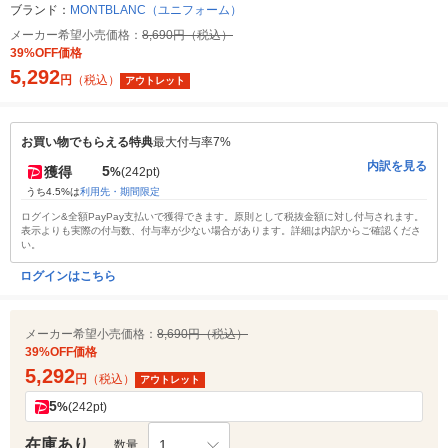
ブランド：
MONTBLANC（ユニフォーム）
メーカー希望小売価格：
8,690円（税込）
39%OFF価格
5,292
円
（税込）
アウトレット
お買い物でもらえる特典
最大付与率7%
内訳を見る
5
獲得
%
(242pt)
うち4.5%は
利用先・期間限定
ログイン&全額PayPay支払いで獲得できます。原則として税抜金額に対し付与されます。
表示よりも実際の付与数、付与率が少ない場合があります。詳細は内訳からご確認くださ
い。
ログインはこちら
メーカー希望小売価格：
8,690円（税込）
39%OFF価格
5,292
円
（税込）
アウトレット
5
%
(242pt)
在庫あり
1
数量