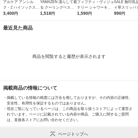
アルケア アンシル
YAMAZEN 濡らして着
フィフティ・ヴィジョ
SALE 無印良
ク・2 ハイソックス
る クーリングベスト
ナリー シャワーキャ
イ草スリッパ 
ブラックM 18473 1個
3,400
ファン付きウェア用イ
1,518
ップ FVMC-001 1個
1,590
ＸＬ ２６．５
990
円
円
円
円
ンナーベスト グレー
（100枚入）
ｃｍ用 チャコ
KF1-CV(G) 1着
レー 良品計画
最近見た商品
商品を閲覧すると履歴が表示されます
掲載商品の情報について
・
掲載している情報の精度には万全を期しておりますが、その内容の正確性、
安全性、有用性を保証するものではありません。
・
現在ご覧になっているページは、この商品を取り扱うストアによって運営さ
れています。ページに記載されている内容や商品、ご購入に関するご質問
は、直接各ストアにお問い合わせください。
ページトップへ