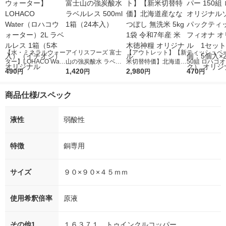
【水・ミネラルウォー
アイリスフーズ 富士
【アウトレット】【新
ティッシュペー
ター】LOHACO Wate
山の強炭酸水 ラベル
米切替特価】北海道産
50組 ロハコ
r（ロハコウォータ
490
レス 500ml 1箱（24
1,420
ななつぼし 無洗米 5k
2,980
ルソフトパッ
470
円
円
円
円
ー）2L ラベルレス 1
本入）
g 1袋 令和7年産 米 木
シュ フィオナ
箱（5本入）（イチオ
徳神糧 オリジナル
ナル 1セット
商品仕様/スペック
シ） オリジナル
個：5個入×2
オリジナル
液性
弱酸性
特徴
銅専用
サイズ
９０×９０×４５ｍｍ
使用希釈倍率
原液
その他1
１６３７１ トゥインクルコッパー