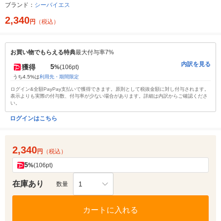
ブランド：
シーバイエス
2,340
円
（税込）
お買い物でもらえる特典
最大付与率7%
内訳を見る
5
獲得
%
(106pt)
うち4.5%は
利用先・期間限定
ログイン&全額PayPay支払いで獲得できます。原則として税抜金額に対し付与されます。
表示よりも実際の付与数、付与率が少ない場合があります。詳細は内訳からご確認くださ
い。
ログインはこちら
2,340
円
（税込）
5
%
(106pt)
在庫あり
1
数量
カートに入れる