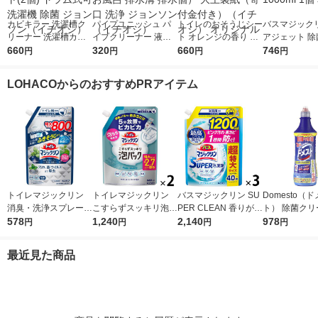
カビキラー 洗濯槽ク
パイプユニッシュ パ
トイレのおそうじシー
バスマジックリ
リーナー 洗濯槽カビ
イプクリーナー 液体
ト オレンジの香り フ
アジェット 除
キラー 液体タイプ 55
660
タイプ 800g パイプ掃
320
ァスナー付き 1セット
660
ーバルクリア 
746
円
円
円
円
0g 1セット(2個) ドラ
除 お風呂 排水溝 排水
（4個） 大王製紙（寄
え 超特大 1000
ム式可 洗濯機 除菌 ジ
口 洗浄 ジョンソン
付金付き）（イチオ
花王
LOHACOからのおすすめPRアイテム
ョンソン（イチオシ）
（イチオシ）
シ） オリジナル
トイレマジックリン
トイレマジックリン
バスマジックリン SU
Domesto（
消臭・洗浄スプレー
こすらずスッキリ泡パ
PER CLEAN 香りが残
ト） 除菌クリ
除菌・抗菌 クリーン
578
ック シトラスサボン
1,240
らない 詰め替え 超特
2,140
本体 500ml 
978
円
円
円
円
ミント 詰め替え 800
の香り 詰め替え 660
大 1200ml 1セット
（3本） 【ウ
ml 大容量 1個 花王
ml 1セット（2個） 花
（3個） 花王
策】【次亜塩
最近見た商品
王
リウム】 ユニ