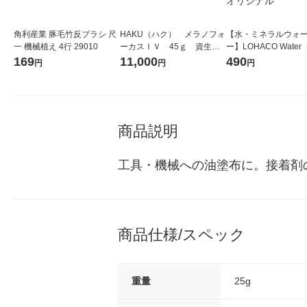
角利産業 豚毛竹反ブラシ 尺
HAKU（ハク） メラノフォ
【水・ミネラルウォ
一 機械植え 4行 29010
ーカスＩＶ 45ｇ 資生
ー】LOHACO Wate
堂 おまけ付き
コウォーター）2L ラ
169
11,000
490
円
円
円
ス 1箱（5本入）（イ
シ） オリジナル
商品説明
工具・機械への油塗布に。接着剤
商品仕様/スペック
重量
25g