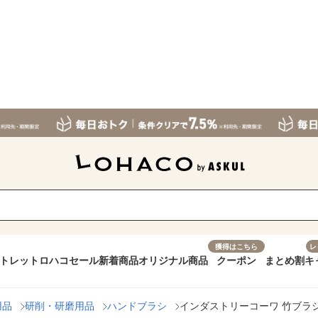
獲得はこちら
レ
トレット
ロハコセール
新着商品
オリジナル商品
クーポン
まとめ割
キ
用品
研削・研磨用品
ハンドブラシ
インダストリーコーワ 竹ブラシ曲り