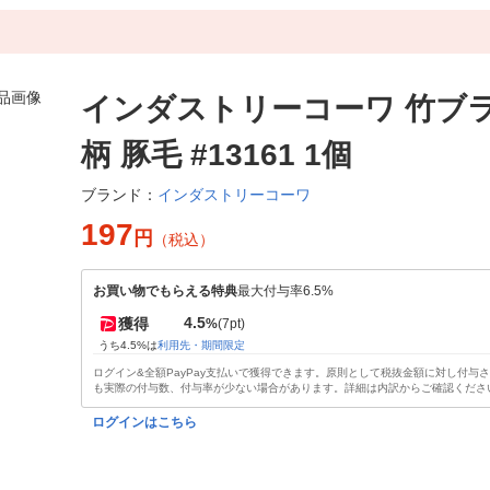
インダストリーコーワ 竹ブ
柄 豚毛 #13161 1個
インダストリーコーワ
ブランド：
197
円
（税込）
お買い物でもらえる特典
最大付与率6.5%
4.5
獲得
%
(7pt)
うち4.5%は
利用先・期間限定
ログイン&全額PayPay支払いで獲得できます。原則として税抜金額に対し付与
も実際の付与数、付与率が少ない場合があります。詳細は内訳からご確認くださ
ログインはこちら