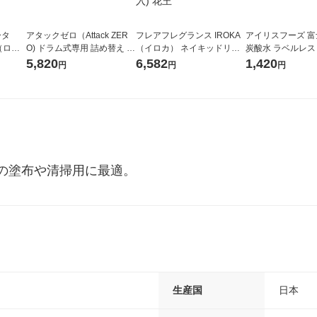
ータ
アタックゼロ（Attack ZER
フレアフレグランス IROKA
アイリスフーズ 
r（ロハ
O) ドラム式専用 詰め替え メ
（イロカ） ネイキッドリリ
炭酸水 ラベルレス 5
ベルレ
ガジャンボ 2300g 1セット
ーの香り 柔軟剤 詰め替え 超
箱（24本入）
5,820
6,582
1,420
円
円
円
チオ
（2個入) 洗濯洗剤 花王
特大 1200ml 1セット（5個
入) 花王
の塗布や清掃用に最適。
生産国
日本