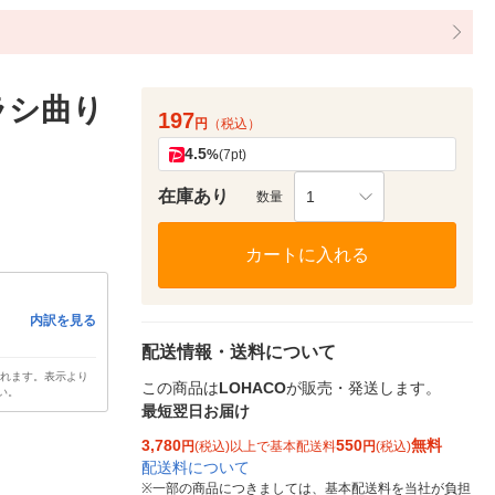
ラシ曲り
197
円
（税込）
4.5
%
(7pt)
在庫あり
1
数量
カートに入れる
内訳を見る
配送情報・送料について
されます。表示より
この商品は
LOHACO
が販売・発送します。
い。
最短翌日お届け
3,780
550
無料
円
(税込)以上で基本配送料
円
(税込)
配送料について
※
一部の商品につきましては、基本配送料を当社が負担