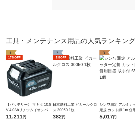
工具・メンテナンス用品の人気ランキン
1
2
3
17%OFF
1%OFF
【バッテリー】 マキタ 10.8
日本磨料工業 ピカールクロ
シンワ測定 アルミカ
V-4.0Ahリチウムイオンバッ
ス 30050 1枚
定規 カット師 1m 併
テリ A-59863 BL1040B 1個
取手付 65093 1個
11,211
382
5,017
円
円
円