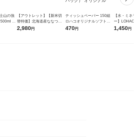
富士山の強
【アウトレット】【新米切
ティッシュペーパー 150組
【水・ミネラル
00ml 1
替特価】北海道産ななつぼ
ロハコオリジナルソフトパ
ー】LOHACO Wa
し 無洗米 5kg 1袋 令和7年産
ックティッシュ フィオナ オ
1箱（20本入
2,980
470
1,450
円
円
円
米 木徳神糧 オリジナル
リジナル 1セット（10個：
（イチオシ） 
5個入×2パック） オリジナ
ル