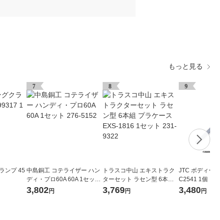
もっと見る
7
8
9
ランプ 45
中島銅工 コテライザー ハン
トラスコ中山 エキストラク
JTC ボディープ
ディ・プロ60A 60A 1セット
ターセット ラセン型 6本組
C2541 1個（
276-5152
プラケース EXS-1816 1セッ
3,802
3,769
3,480
円
円
円
ト 231-9322