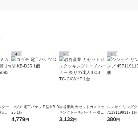
グ
4
5
6
ッター
コヅチ 電工バケツ D型 KB-D
岩谷産業 カセットガスクッ
シンセイ リングク
用目盛
25 1個
キングトーチバーナー 炙り
71191199317 1個
の達人II CB-TC-CKWHP 1台
4,779
3,132
380
円
円
円